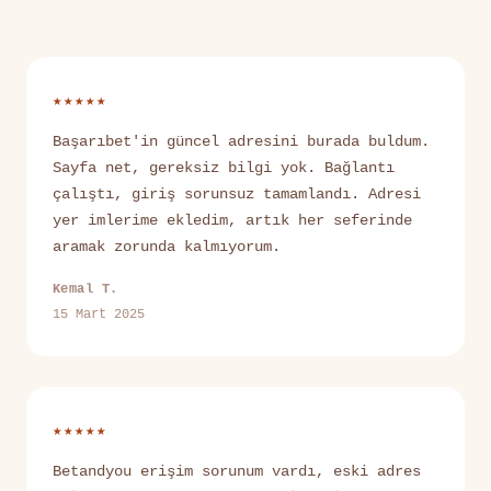
★★★★★
Başarıbet'in güncel adresini burada buldum.
Sayfa net, gereksiz bilgi yok. Bağlantı
çalıştı, giriş sorunsuz tamamlandı. Adresi
yer imlerime ekledim, artık her seferinde
aramak zorunda kalmıyorum.
Kemal T.
15 Mart 2025
★★★★★
Betandyou erişim sorunum vardı, eski adres