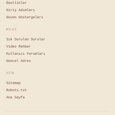
Özellikler
Giriş Adımları
Güven Göstergeleri
BILGI
Sık Sorulan Sorular
Video Rehber
Kullanıcı Yorumları
Güncel Adres
SITE
Sitemap
Robots.txt
Ana Sayfa