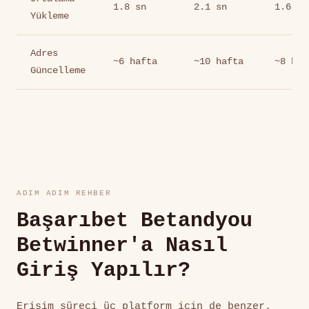
1.8 sn
2.1 sn
1.6 sn
Yükleme
Adres
~6 hafta
~10 hafta
~8 haf
Güncelleme
ADIM ADIM REHBER
Başarıbet Betandyou
Betwinner'a Nasıl
Giriş Yapılır?
Erişim süreci üç platform için de benzer.