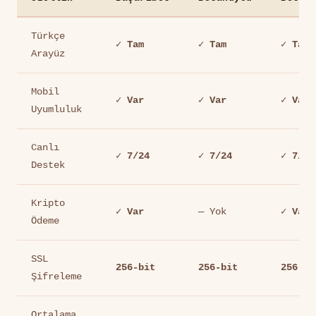
Türkçe
✓ Tam
✓ Tam
✓ Tam
Arayüz
Mobil
✓ Var
✓ Var
✓ Var
Uyumluluk
Canlı
✓ 7/24
✓ 7/24
✓ 7/24
Destek
Kripto
✓ Var
— Yok
✓ Var
Ödeme
SSL
256-bit
256-bit
256-bi
Şifreleme
Ortalama