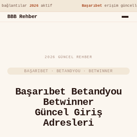
 bağlantılar
2026
aktif
Başarıbet
erişim güncell
BBB Rehber
2026 GÜNCEL REHBER
BAŞARIBET · BETANDYOU · BETWINNER
Başarıbet Betandyou
Betwinner
Güncel Giriş
Adresleri