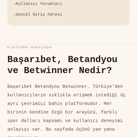
Kullanıcı Yorumları
Güncel Giriş Adresi
PLATFORM HAKKINDA
Başarıbet, Betandyou
ve Betwinner Nedir?
Başarıbet Betandyou Betwinner, Türkiye'den
kullanıcıların sıklıkla erişmek istediği üç
ayrı çevrimiçi bahis platformudur. Her
birinin kendine özgü bir arayüzü, farklı
spor dalları kapsamı ve kullanıcı deneyimi
anlayışı var. Bu sayfada üçünü yan yana