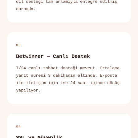
dil desteği tam anlamıyla entegre edilmiş
durumda.
03
Betwinner — Canlı Destek
7/24 canlı sohbet desteği mevcut. Ortalama
yanıt süresi 3 dakikanın altında. E-posta
ile iletişim için ise 24 saat içinde dönüş
yapılıyor.
04
SSL ve Güvenlik