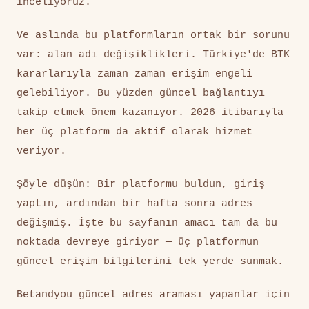
inceliyoruz.
Ve aslında bu platformların ortak bir sorunu
var: alan adı değişiklikleri. Türkiye'de BTK
kararlarıyla zaman zaman erişim engeli
gelebiliyor. Bu yüzden güncel bağlantıyı
takip etmek önem kazanıyor. 2026 itibarıyla
her üç platform da aktif olarak hizmet
veriyor.
Şöyle düşün: Bir platformu buldun, giriş
yaptın, ardından bir hafta sonra adres
değişmiş. İşte bu sayfanın amacı tam da bu
noktada devreye giriyor — üç platformun
güncel erişim bilgilerini tek yerde sunmak.
Betandyou güncel adres araması yapanlar için