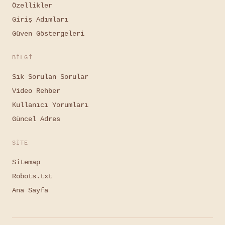
Özellikler
Giriş Adımları
Güven Göstergeleri
BILGI
Sık Sorulan Sorular
Video Rehber
Kullanıcı Yorumları
Güncel Adres
SITE
Sitemap
Robots.txt
Ana Sayfa