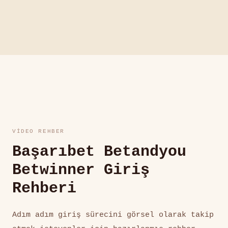
mevcut. Betwinner'da ortalama yanıt süresi 3
dakikanın altında. Betandyou ve Başarıbet'te
bu süre 5 dakikaya kadar çıkabiliyor.
VIDEO REHBER
Başarıbet Betandyou
Betwinner Giriş
Rehberi
Adım adım giriş sürecini görsel olarak takip