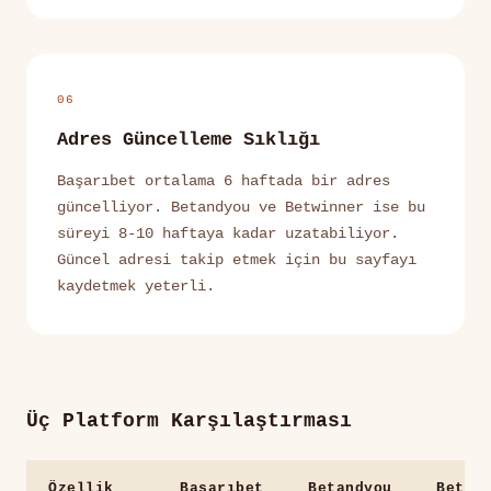
06
Adres Güncelleme Sıklığı
Başarıbet ortalama 6 haftada bir adres
güncelliyor. Betandyou ve Betwinner ise bu
süreyi 8-10 haftaya kadar uzatabiliyor.
Güncel adresi takip etmek için bu sayfayı
kaydetmek yeterli.
Üç Platform Karşılaştırması
Özellik
Başarıbet
Betandyou
Betwi