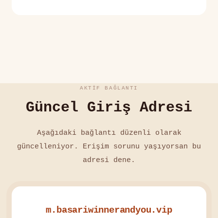
AKTIF BAĞLANTI
Güncel Giriş Adresi
Aşağıdaki bağlantı düzenli olarak
güncelleniyor. Erişim sorunu yaşıyorsan bu
adresi dene.
m.basariwinnerandyou.vip