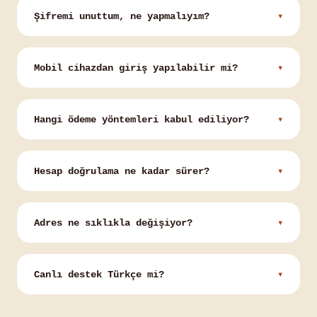
gerek yok. Erişim sorunu yaşıyorsan önce
Şifremi unuttum, ne yapmalıyım?
▾
güncel adresi dene. VPN kullanımı platformun
kullanım koşullarına göre değişebiliyor.
Giriş sayfasındaki "Şifremi Unuttum"
bağlantısını kullan. Kayıtlı e-posta
Mobil cihazdan giriş yapılabilir mi?
▾
adresine sıfırlama linki geliyor. İşlem
genellikle 2-5 dakika içinde tamamlanıyor.
Evet. Her üç platform da mobil tarayıcı
üzerinden çalışıyor. iOS ve Android
Hangi ödeme yöntemleri kabul ediliyor?
▾
cihazlarda ayrı uygulama indirmeye gerek
kalmadan erişim sağlanabiliyor.
Banka havalesi, kripto para (Bitcoin, USDT)
ve bazı e-cüzdan seçenekleri mevcut.
Hesap doğrulama ne kadar sürer?
▾
Platforma göre farklılık gösteriyor. Detaylı
liste için her platformun ödeme sayfasına
Kimlik belgesi yüklendikten sonra genellikle
bakabilirsin.
24-48 saat içinde onay geliyor. Yoğun
Adres ne sıklıkla değişiyor?
▾
dönemlerde bu süre 72 saate uzayabiliyor.
Belgelerin net ve okunabilir olması süreci
Başarıbet ortalama 6 haftada bir, Betandyou
kısaltıyor.
ve Betwinner ise 8-10 haftada bir adres
Canlı destek Türkçe mi?
▾
güncelliyor. Kesin bir takvim yok; bu yüzden
bu sayfayı yer imlerine eklemek pratik bir
Her üç platformda da Türkçe canlı destek
çözüm.