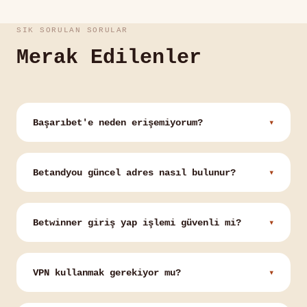
SIK SORULAN SORULAR
Merak Edilenler
Başarıbet'e neden erişemiyorum?
▾
Alan adı değişmiş olabilir. BTK kararlarıyla
zaman zaman eski adresler engelleniyor. Bu
Betandyou güncel adres nasıl bulunur?
▾
sayfanın #guncel-adres bölümünden aktif
bağlantıya ulaşabilirsin.
Bu sayfayı yer imlerine ekle. Adres
değiştiğinde sayfa güncelleniyor. Ayrıca
Betwinner giriş yap işlemi güvenli mi?
▾
platformun resmi sosyal medya hesaplarını
takip etmek de işe yarıyor.
256-bit SSL şifreleme kullanılıyor. Adres
çubuğunda "https://" ve kilit ikonu
VPN kullanmak gerekiyor mu?
▾
görünüyorsa bağlantı güvenli. Bu iki işareti
her zaman kontrol et.
Güncel adreste erişim çalışıyorsa VPN'e