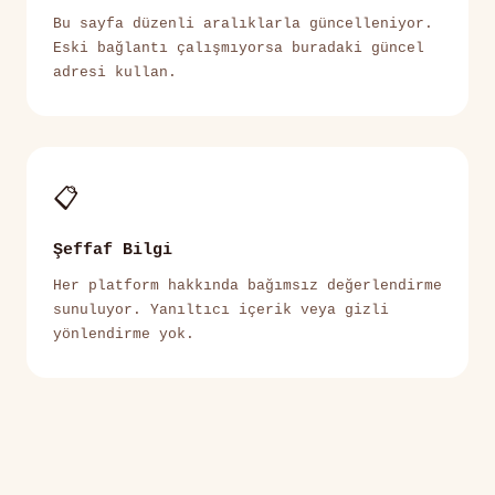
Bu sayfa düzenli aralıklarla güncelleniyor.
Eski bağlantı çalışmıyorsa buradaki güncel
adresi kullan.
📋
Şeffaf Bilgi
Her platform hakkında bağımsız değerlendirme
sunuluyor. Yanıltıcı içerik veya gizli
yönlendirme yok.