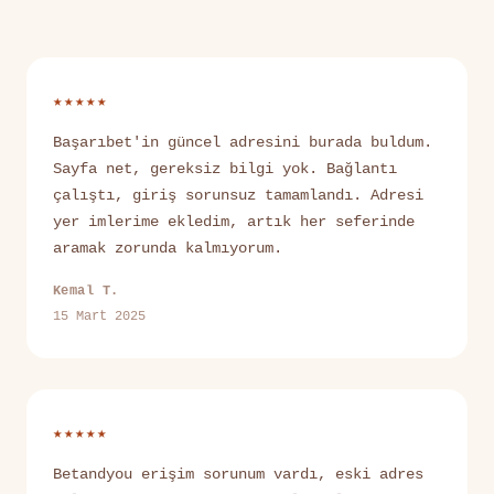
★★★★★
Başarıbet'in güncel adresini burada buldum.
Sayfa net, gereksiz bilgi yok. Bağlantı
çalıştı, giriş sorunsuz tamamlandı. Adresi
yer imlerime ekledim, artık her seferinde
aramak zorunda kalmıyorum.
Kemal T.
15 Mart 2025
★★★★★
Betandyou erişim sorunum vardı, eski adres