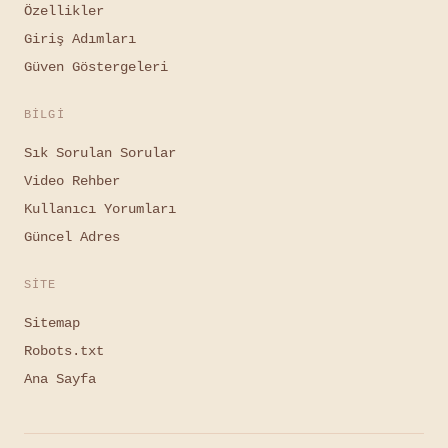
Özellikler
Giriş Adımları
Güven Göstergeleri
BILGI
Sık Sorulan Sorular
Video Rehber
Kullanıcı Yorumları
Güncel Adres
SITE
Sitemap
Robots.txt
Ana Sayfa