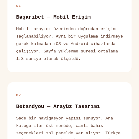
01
Başarıbet — Mobil Erişim
Mobil tarayıcı üzerinden doğrudan erişim
sağlanabiliyor. Ayrı bir uygulama indirmeye
gerek kalmadan iOS ve Android cihazlarda
çalışıyor. Sayfa yüklenme süresi ortalama
1.8 saniye olarak ölçüldü.
02
Betandyou — Arayüz Tasarımı
Sade bir navigasyon yapısı sunuyor. Ana
kategoriler üst menüde, canlı bahis
seçenekleri sol panelde yer alıyor. Türkçe