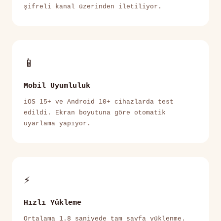
şifreli kanal üzerinden iletiliyor.
📱
Mobil Uyumluluk
iOS 15+ ve Android 10+ cihazlarda test
edildi. Ekran boyutuna göre otomatik
uyarlama yapıyor.
⚡
Hızlı Yükleme
Ortalama 1.8 saniyede tam sayfa yüklenme.