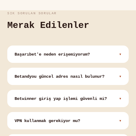
SIK SORULAN SORULAR
Merak Edilenler
Başarıbet'e neden erişemiyorum?
▾
Alan adı değişmiş olabilir. BTK kararlarıyla
zaman zaman eski adresler engelleniyor. Bu
Betandyou güncel adres nasıl bulunur?
▾
sayfanın #guncel-adres bölümünden aktif
bağlantıya ulaşabilirsin.
Bu sayfayı yer imlerine ekle. Adres
değiştiğinde sayfa güncelleniyor. Ayrıca
Betwinner giriş yap işlemi güvenli mi?
▾
platformun resmi sosyal medya hesaplarını
takip etmek de işe yarıyor.
256-bit SSL şifreleme kullanılıyor. Adres
çubuğunda "https://" ve kilit ikonu
VPN kullanmak gerekiyor mu?
▾
görünüyorsa bağlantı güvenli. Bu iki işareti
her zaman kontrol et.
Güncel adreste erişim çalışıyorsa VPN'e