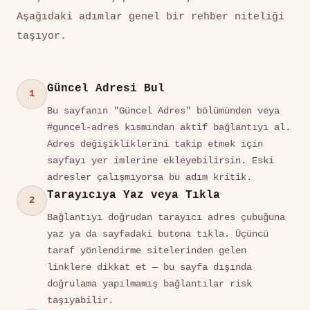
Aşağıdaki adımlar genel bir rehber niteliği
taşıyor.
Güncel Adresi Bul
1
Bu sayfanın "Güncel Adres" bölümünden veya
#guncel-adres kısmından aktif bağlantıyı al.
Adres değişikliklerini takip etmek için
sayfayı yer imlerine ekleyebilirsin. Eski
adresler çalışmıyorsa bu adım kritik.
Tarayıcıya Yaz veya Tıkla
2
Bağlantıyı doğrudan tarayıcı adres çubuğuna
yaz ya da sayfadaki butona tıkla. Üçüncü
taraf yönlendirme sitelerinden gelen
linklere dikkat et — bu sayfa dışında
doğrulama yapılmamış bağlantılar risk
taşıyabilir.