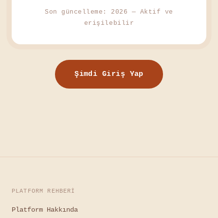
Son güncelleme: 2026 — Aktif ve
erişilebilir
Şimdi Giriş Yap
PLATFORM REHBERI
Platform Hakkında