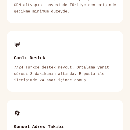
CDN altyapısı sayesinde Türkiye'den erişimde
gecikme minimum düzeyde.
💬
Canlı Destek
7/24 Türkçe destek mevcut. Ortalama yanıt
süresi 3 dakikanın altında. E-posta ile
iletişimde 24 saat içinde dönüş.
🔄
Güncel Adres Takibi