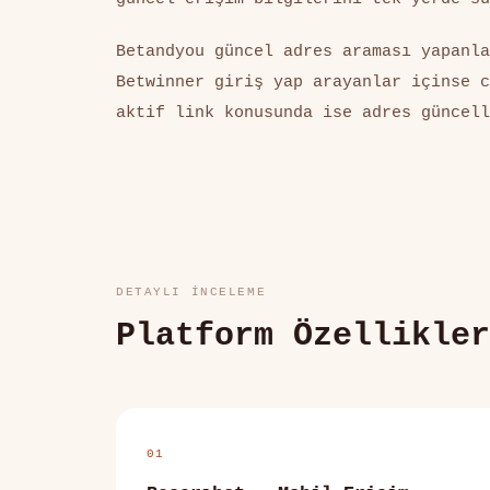
Betandyou güncel adres araması yapanla
Betwinner giriş yap arayanlar içinse c
aktif link konusunda ise adres güncell
DETAYLI İNCELEME
Platform Özellikler
01