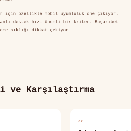
r için özellikle mobil uyumluluk öne çıkıyor.
anlı destek hızı önemli bir kriter. Başarıbet
eme sıklığı dikkat çekiyor.
i ve Karşılaştırma
02