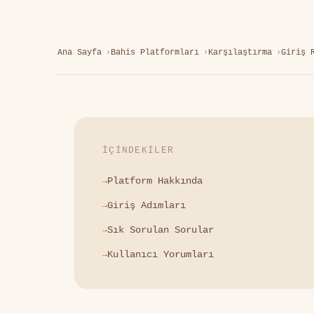
Ana Sayfa
Bahis Platformları
Karşılaştırma
Giriş 
İÇINDEKILER
Platform Hakkında
Giriş Adımları
Sık Sorulan Sorular
Kullanıcı Yorumları