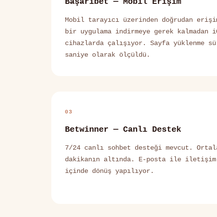
Başarıbet — Mobil Erişim
Mobil tarayıcı üzerinden doğrudan erişi
bir uygulama indirmeye gerek kalmadan i
cihazlarda çalışıyor. Sayfa yüklenme sü
saniye olarak ölçüldü.
03
Betwinner — Canlı Destek
7/24 canlı sohbet desteği mevcut. Ortal
dakikanın altında. E-posta ile iletişim
içinde dönüş yapılıyor.