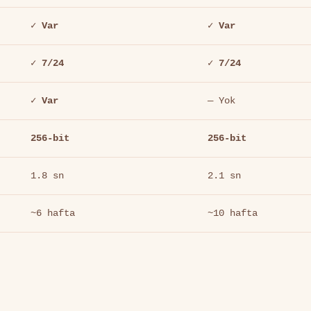
✓ Var
✓ Var
✓ 7/24
✓ 7/24
✓ Var
— Yok
256-bit
256-bit
1.8 sn
2.1 sn
~6 hafta
~10 hafta