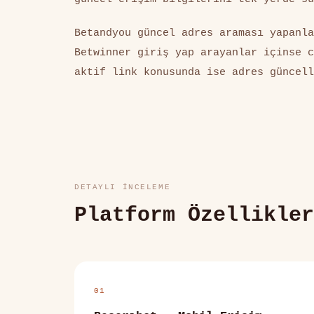
Betandyou güncel adres araması yapanla
Betwinner giriş yap arayanlar içinse c
aktif link konusunda ise adres güncell
DETAYLI İNCELEME
Platform Özellikler
01