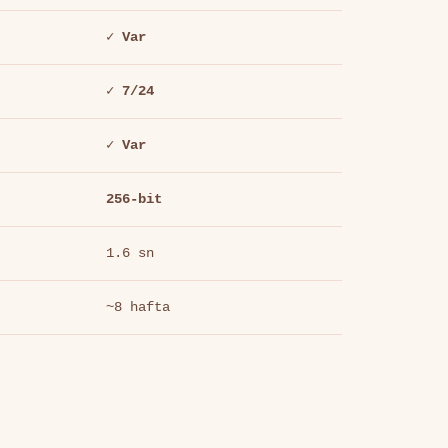
✓ Var
✓ 7/24
✓ Var
256-bit
1.6 sn
~8 hafta