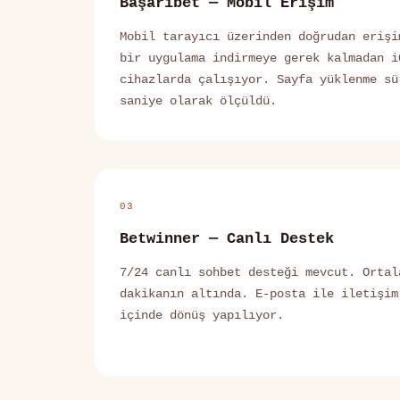
Başarıbet — Mobil Erişim
Mobil tarayıcı üzerinden doğrudan erişi
bir uygulama indirmeye gerek kalmadan i
cihazlarda çalışıyor. Sayfa yüklenme sü
saniye olarak ölçüldü.
03
Betwinner — Canlı Destek
7/24 canlı sohbet desteği mevcut. Ortal
dakikanın altında. E-posta ile iletişim
içinde dönüş yapılıyor.