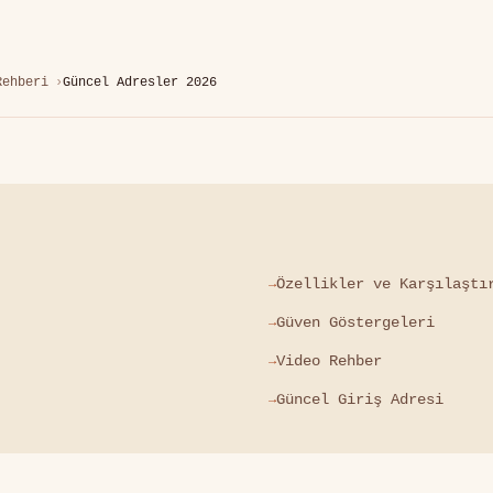
Rehberi
Güncel Adresler 2026
Özellikler ve Karşılaştı
Güven Göstergeleri
Video Rehber
Güncel Giriş Adresi