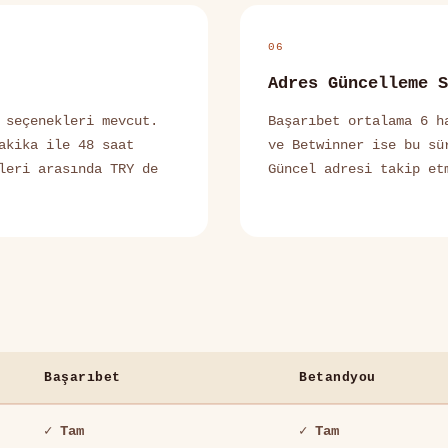
06
Adres Güncelleme S
 seçenekleri mevcut.
Başarıbet ortalama 6 h
akika ile 48 saat
ve Betwinner ise bu sü
leri arasında TRY de
Güncel adresi takip et
Başarıbet
Betandyou
✓ Tam
✓ Tam