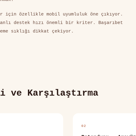
r için özellikle mobil uyumluluk öne çıkıyor.
anlı destek hızı önemli bir kriter. Başarıbet
eme sıklığı dikkat çekiyor.
i ve Karşılaştırma
02