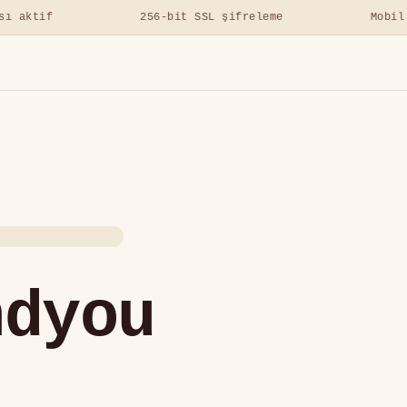
 aktif
256-bit SSL şifreleme
Mobil u
ndyou