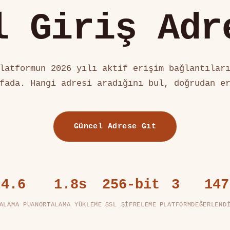
l Giriş Adr
latformun 2026 yılı aktif erişim bağlantılar
fada. Hangi adresi aradığını bul, doğrudan e
Güncel Adrese Git
4.6
1.8s
256-bit
3
147
ALAMA PUAN
ORTALAMA YÜKLEME
SSL ŞIFRELEME
PLATFORM
DEĞERLEND