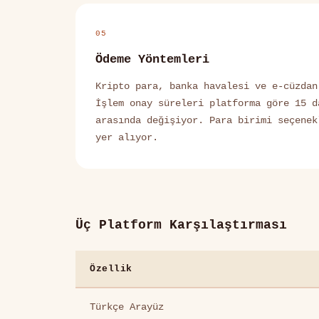
05
Ödeme Yöntemleri
Kripto para, banka havalesi ve e-cüzdan
İşlem onay süreleri platforma göre 15 d
arasında değişiyor. Para birimi seçenek
yer alıyor.
Üç Platform Karşılaştırması
Özellik
Türkçe Arayüz