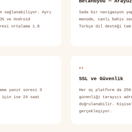
Betandyou — Arayüz
m sağlanabiliyor. Ayrı
Sade bir navigasyon ya
OS ve Android
menüde, canlı bahis se
resi ortalama 1.8
Türkçe dil desteği tam
04
SSL ve Güvenlik
ama yanıt süresi 3
Her üç platform da 256
 için ise 24 saat
güvenliği tarayıcı adr
doğrulanabilir. Kişise
gerçekleşiyor.