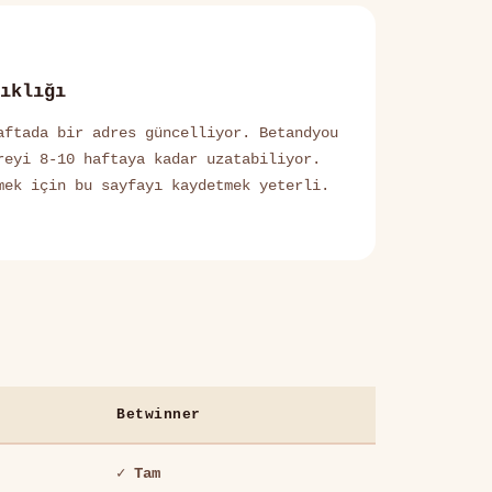
ıklığı
aftada bir adres güncelliyor. Betandyou
reyi 8-10 haftaya kadar uzatabiliyor.
mek için bu sayfayı kaydetmek yeterli.
Betwinner
✓ Tam