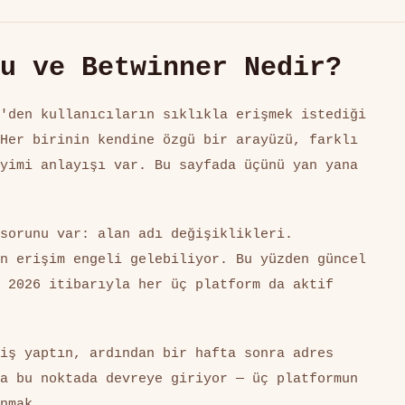
u ve Betwinner Nedir?
'den kullanıcıların sıklıkla erişmek istediği
Her birinin kendine özgü bir arayüzü, farklı
yimi anlayışı var. Bu sayfada üçünü yan yana
sorunu var: alan adı değişiklikleri.
n erişim engeli gelebiliyor. Bu yüzden güncel
 2026 itibarıyla her üç platform da aktif
iş yaptın, ardından bir hafta sonra adres
a bu noktada devreye giriyor — üç platformun
nmak.