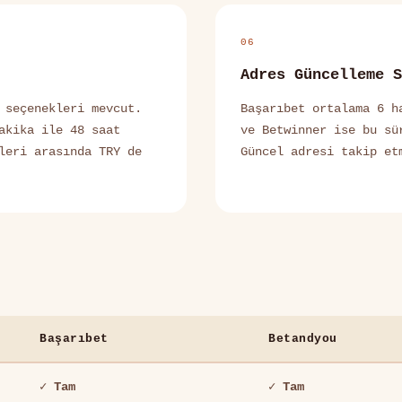
06
Adres Güncelleme S
 seçenekleri mevcut.
Başarıbet ortalama 6 h
akika ile 48 saat
ve Betwinner ise bu sü
leri arasında TRY de
Güncel adresi takip et
Başarıbet
Betandyou
✓ Tam
✓ Tam