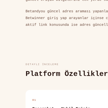
Betandyou güncel adres araması yapanla
Betwinner giriş yap arayanlar içinse c
aktif link konusunda ise adres güncell
DETAYLI İNCELEME
Platform Özellikler
01