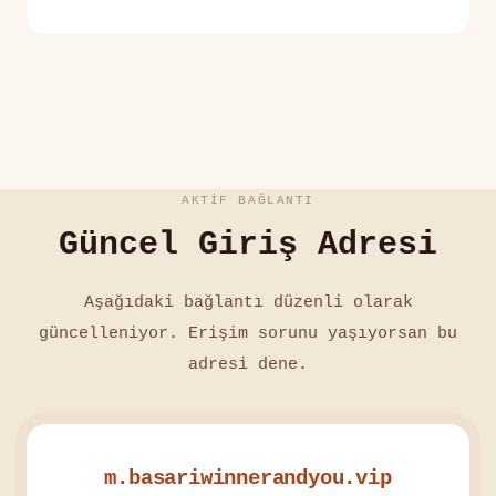
AKTIF BAĞLANTI
Güncel Giriş Adresi
Aşağıdaki bağlantı düzenli olarak
güncelleniyor. Erişim sorunu yaşıyorsan bu
adresi dene.
m.basariwinnerandyou.vip