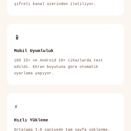
şifreli kanal üzerinden iletiliyor.
📱
Mobil Uyumluluk
iOS 15+ ve Android 10+ cihazlarda test
edildi. Ekran boyutuna göre otomatik
uyarlama yapıyor.
⚡
Hızlı Yükleme
Ortalama 1.8 saniyede tam sayfa yüklenme.