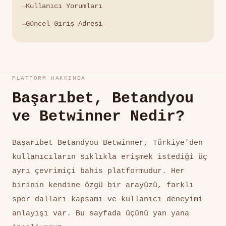
Kullanıcı Yorumları
Güncel Giriş Adresi
PLATFORM HAKKINDA
Başarıbet, Betandyou
ve Betwinner Nedir?
Başarıbet Betandyou Betwinner, Türkiye'den
kullanıcıların sıklıkla erişmek istediği üç
ayrı çevrimiçi bahis platformudur. Her
birinin kendine özgü bir arayüzü, farklı
spor dalları kapsamı ve kullanıcı deneyimi
anlayışı var. Bu sayfada üçünü yan yana