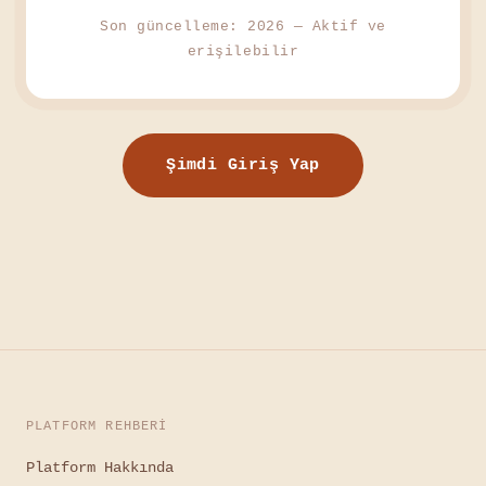
Son güncelleme: 2026 — Aktif ve
erişilebilir
Şimdi Giriş Yap
PLATFORM REHBERI
Platform Hakkında