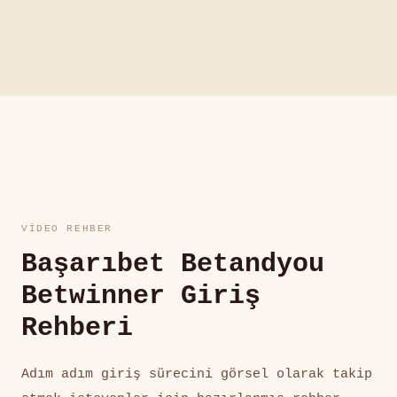
mevcut. Betwinner'da ortalama yanıt süresi 3
dakikanın altında. Betandyou ve Başarıbet'te
bu süre 5 dakikaya kadar çıkabiliyor.
VIDEO REHBER
Başarıbet Betandyou
Betwinner Giriş
Rehberi
Adım adım giriş sürecini görsel olarak takip