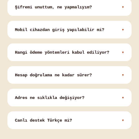
gerek yok. Erişim sorunu yaşıyorsan önce
Şifremi unuttum, ne yapmalıyım?
▾
güncel adresi dene. VPN kullanımı platformun
kullanım koşullarına göre değişebiliyor.
Giriş sayfasındaki "Şifremi Unuttum"
bağlantısını kullan. Kayıtlı e-posta
Mobil cihazdan giriş yapılabilir mi?
▾
adresine sıfırlama linki geliyor. İşlem
genellikle 2-5 dakika içinde tamamlanıyor.
Evet. Her üç platform da mobil tarayıcı
üzerinden çalışıyor. iOS ve Android
Hangi ödeme yöntemleri kabul ediliyor?
▾
cihazlarda ayrı uygulama indirmeye gerek
kalmadan erişim sağlanabiliyor.
Banka havalesi, kripto para (Bitcoin, USDT)
ve bazı e-cüzdan seçenekleri mevcut.
Hesap doğrulama ne kadar sürer?
▾
Platforma göre farklılık gösteriyor. Detaylı
liste için her platformun ödeme sayfasına
Kimlik belgesi yüklendikten sonra genellikle
bakabilirsin.
24-48 saat içinde onay geliyor. Yoğun
Adres ne sıklıkla değişiyor?
▾
dönemlerde bu süre 72 saate uzayabiliyor.
Belgelerin net ve okunabilir olması süreci
Başarıbet ortalama 6 haftada bir, Betandyou
kısaltıyor.
ve Betwinner ise 8-10 haftada bir adres
Canlı destek Türkçe mi?
▾
güncelliyor. Kesin bir takvim yok; bu yüzden
bu sayfayı yer imlerine eklemek pratik bir
Her üç platformda da Türkçe canlı destek
çözüm.