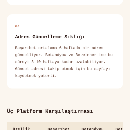
06
Adres Güncelleme Sıklığı
Başarıbet ortalama 6 haftada bir adres
güncelliyor. Betandyou ve Betwinner ise bu
süreyi 8-10 haftaya kadar uzatabiliyor.
Güncel adresi takip etmek için bu sayfayı
kaydetmek yeterli.
Üç Platform Karşılaştırması
Özellik
Başarıbet
Betandyou
Betwi