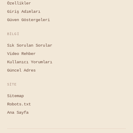
Özellikler
Giriş Adımları
Güven Göstergeleri
BILGI
Sık Sorulan Sorular
Video Rehber
Kullanıcı Yorumları
Güncel Adres
SITE
Sitemap
Robots.txt
Ana Sayfa