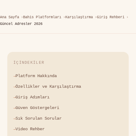
Ana Sayfa
Bahis Platformları
Karşılaştırma
Giriş Rehberi
Güncel Adresler 2026
İÇINDEKILER
Platform Hakkında
Özellikler ve Karşılaştırma
Giriş Adımları
Güven Göstergeleri
Sık Sorulan Sorular
Video Rehber