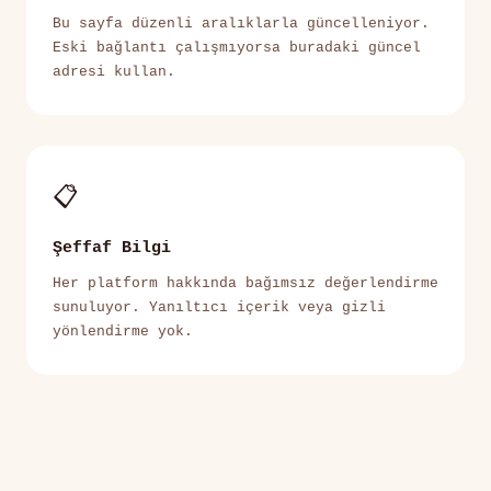
Bu sayfa düzenli aralıklarla güncelleniyor.
Eski bağlantı çalışmıyorsa buradaki güncel
adresi kullan.
📋
Şeffaf Bilgi
Her platform hakkında bağımsız değerlendirme
sunuluyor. Yanıltıcı içerik veya gizli
yönlendirme yok.