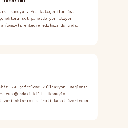
 Tasarımı
pısı sunuyor. Ana kategoriler üst
çenekleri sol panelde yer alıyor.
 anlamıyla entegre edilmiş durumda.
-bit SSL şifreleme kullanıyor. Bağlantı
es çubuğundaki kilit ikonuyla
l veri aktarımı şifreli kanal üzerinden