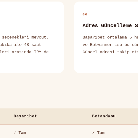
06
Adres Güncelleme S
 seçenekleri mevcut.
Başarıbet ortalama 6 h
akika ile 48 saat
ve Betwinner ise bu sü
leri arasında TRY de
Güncel adresi takip et
Başarıbet
Betandyou
✓ Tam
✓ Tam