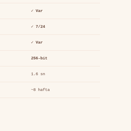
✓ Var
✓ 7/24
✓ Var
256-bit
1.6 sn
~8 hafta