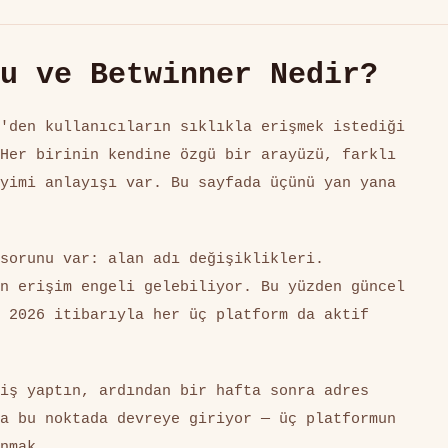
u ve Betwinner Nedir?
'den kullanıcıların sıklıkla erişmek istediği
Her birinin kendine özgü bir arayüzü, farklı
yimi anlayışı var. Bu sayfada üçünü yan yana
sorunu var: alan adı değişiklikleri.
n erişim engeli gelebiliyor. Bu yüzden güncel
 2026 itibarıyla her üç platform da aktif
iş yaptın, ardından bir hafta sonra adres
a bu noktada devreye giriyor — üç platformun
nmak.