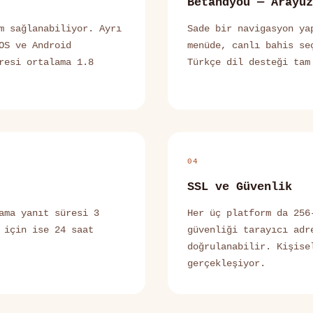
Betandyou — Arayüz
m sağlanabiliyor. Ayrı
Sade bir navigasyon ya
OS ve Android
menüde, canlı bahis se
resi ortalama 1.8
Türkçe dil desteği tam
04
SSL ve Güvenlik
ama yanıt süresi 3
Her üç platform da 256
 için ise 24 saat
güvenliği tarayıcı adr
doğrulanabilir. Kişise
gerçekleşiyor.