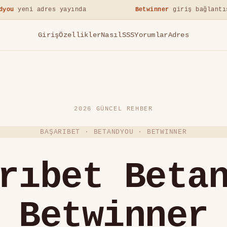
ou
yeni adres yayında
Betwinner
giriş bağlantısı
Giriş
Özellikler
Nasıl
SSS
Yorumlar
Adres
2026 GÜNCEL REHBER
BAŞARIBET · BETANDYOU · BETWINNER
rıbet Beta
Betwinner