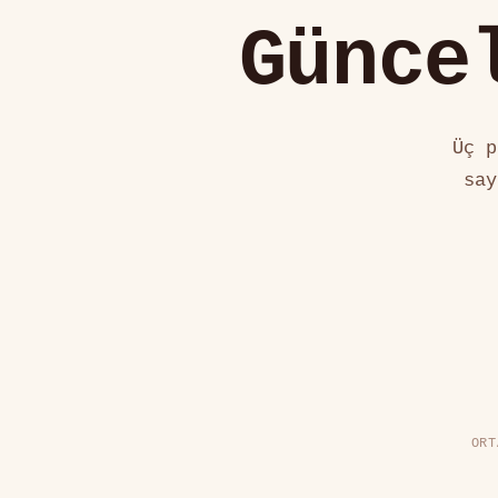
Günce
Üç p
say
ORT