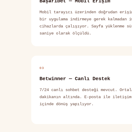
Başarıbet — Mobil Erişim
Mobil tarayıcı üzerinden doğrudan erişi
bir uygulama indirmeye gerek kalmadan i
cihazlarda çalışıyor. Sayfa yüklenme sü
saniye olarak ölçüldü.
03
Betwinner — Canlı Destek
7/24 canlı sohbet desteği mevcut. Ortal
dakikanın altında. E-posta ile iletişim
içinde dönüş yapılıyor.