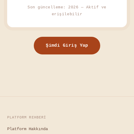
Son güncelleme: 2026 — Aktif ve
erişilebilir
Şimdi Giriş Yap
PLATFORM REHBERI
Platform Hakkında