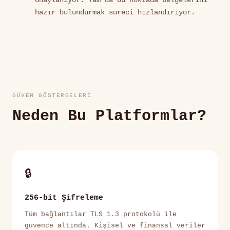
onaylanıyor. Tam da bu noktada belgelerini
hazır bulundurmak süreci hızlandırıyor.
GÜVEN GÖSTERGELERI
Neden Bu Platformlar?
🔒
256-bit Şifreleme
Tüm bağlantılar TLS 1.3 protokolü ile
güvence altında. Kişisel ve finansal veriler