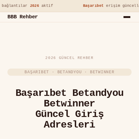
 bağlantılar
2026
aktif
Başarıbet
erişim güncell
BBB Rehber
2026 GÜNCEL REHBER
BAŞARIBET · BETANDYOU · BETWINNER
Başarıbet Betandyou
Betwinner
Güncel Giriş
Adresleri