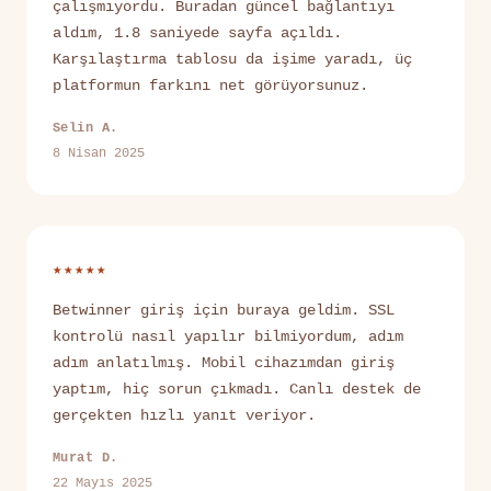
çalışmıyordu. Buradan güncel bağlantıyı
aldım, 1.8 saniyede sayfa açıldı.
Karşılaştırma tablosu da işime yaradı, üç
platformun farkını net görüyorsunuz.
Selin A.
8 Nisan 2025
★★★★★
Betwinner giriş için buraya geldim. SSL
kontrolü nasıl yapılır bilmiyordum, adım
adım anlatılmış. Mobil cihazımdan giriş
yaptım, hiç sorun çıkmadı. Canlı destek de
gerçekten hızlı yanıt veriyor.
Murat D.
22 Mayıs 2025