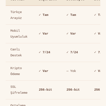
Türkçe
✓ Tam
✓ Tam
✓ Tam
Arayüz
Mobil
✓ Var
✓ Var
✓ Var
Uyumluluk
Canlı
✓ 7/24
✓ 7/24
✓ 7/24
Destek
Kripto
✓ Var
— Yok
✓ Var
Ödeme
SSL
256-bit
256-bit
256-bi
Şifreleme
Ortalama