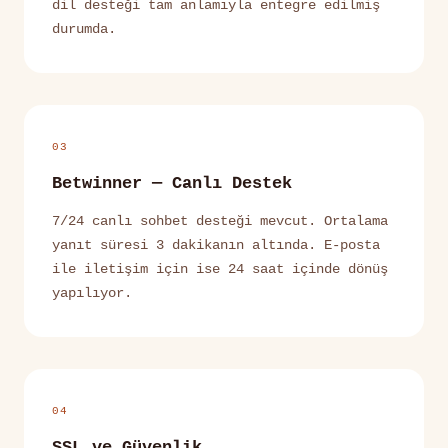
dil desteği tam anlamıyla entegre edilmiş
durumda.
03
Betwinner — Canlı Destek
7/24 canlı sohbet desteği mevcut. Ortalama
yanıt süresi 3 dakikanın altında. E-posta
ile iletişim için ise 24 saat içinde dönüş
yapılıyor.
04
SSL ve Güvenlik