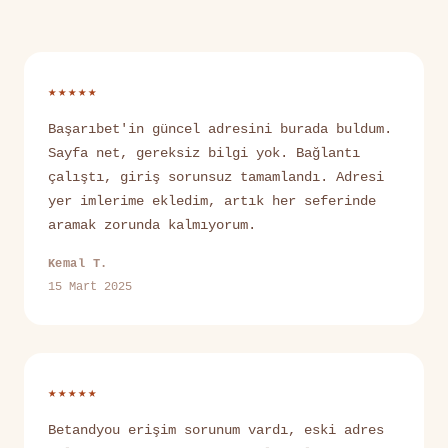
★★★★★
Başarıbet'in güncel adresini burada buldum.
Sayfa net, gereksiz bilgi yok. Bağlantı
çalıştı, giriş sorunsuz tamamlandı. Adresi
yer imlerime ekledim, artık her seferinde
aramak zorunda kalmıyorum.
Kemal T.
15 Mart 2025
★★★★★
Betandyou erişim sorunum vardı, eski adres