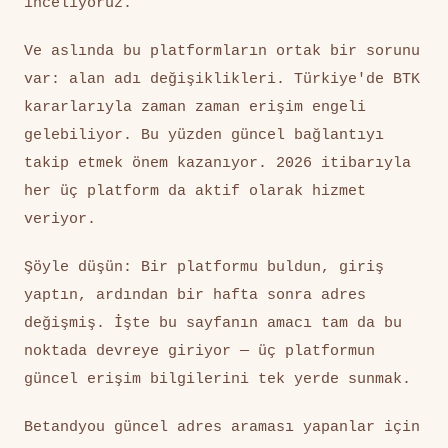
inceliyoruz.
Ve aslında bu platformların ortak bir sorunu
var: alan adı değişiklikleri. Türkiye'de BTK
kararlarıyla zaman zaman erişim engeli
gelebiliyor. Bu yüzden güncel bağlantıyı
takip etmek önem kazanıyor. 2026 itibarıyla
her üç platform da aktif olarak hizmet
veriyor.
Şöyle düşün: Bir platformu buldun, giriş
yaptın, ardından bir hafta sonra adres
değişmiş. İşte bu sayfanın amacı tam da bu
noktada devreye giriyor — üç platformun
güncel erişim bilgilerini tek yerde sunmak.
Betandyou güncel adres araması yapanlar için