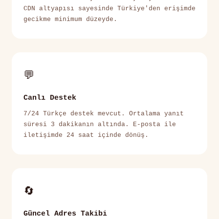
CDN altyapısı sayesinde Türkiye'den erişimde
gecikme minimum düzeyde.
💬
Canlı Destek
7/24 Türkçe destek mevcut. Ortalama yanıt
süresi 3 dakikanın altında. E-posta ile
iletişimde 24 saat içinde dönüş.
🔄
Güncel Adres Takibi