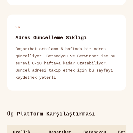
06
Adres Güncelleme Sıklığı
Başarıbet ortalama 6 haftada bir adres
güncelliyor. Betandyou ve Betwinner ise bu
süreyi 8-10 haftaya kadar uzatabiliyor.
Güncel adresi takip etmek için bu sayfayı
kaydetmek yeterli.
Üç Platform Karşılaştırması
Özellik
Başarıbet
Betandyou
Betwi