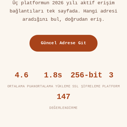
Üç platformun 2026 yılı aktif erişim
bağlantıları tek sayfada. Hangi adresi
aradığını bul, doğrudan eriş.
Güncel Adrese Git
4.6
1.8s
256-bit
3
ORTALAMA PUAN
ORTALAMA YÜKLEME
SSL ŞIFRELEME
PLATFORM
147
DEĞERLENDIRME