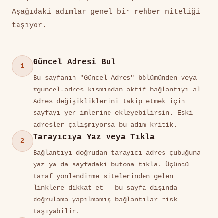
Aşağıdaki adımlar genel bir rehber niteliği
taşıyor.
Güncel Adresi Bul
1
Bu sayfanın "Güncel Adres" bölümünden veya
#guncel-adres kısmından aktif bağlantıyı al.
Adres değişikliklerini takip etmek için
sayfayı yer imlerine ekleyebilirsin. Eski
adresler çalışmıyorsa bu adım kritik.
Tarayıcıya Yaz veya Tıkla
2
Bağlantıyı doğrudan tarayıcı adres çubuğuna
yaz ya da sayfadaki butona tıkla. Üçüncü
taraf yönlendirme sitelerinden gelen
linklere dikkat et — bu sayfa dışında
doğrulama yapılmamış bağlantılar risk
taşıyabilir.