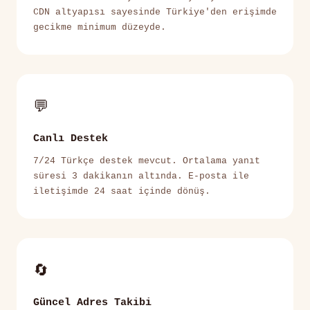
CDN altyapısı sayesinde Türkiye'den erişimde
gecikme minimum düzeyde.
💬
Canlı Destek
7/24 Türkçe destek mevcut. Ortalama yanıt
süresi 3 dakikanın altında. E-posta ile
iletişimde 24 saat içinde dönüş.
🔄
Güncel Adres Takibi