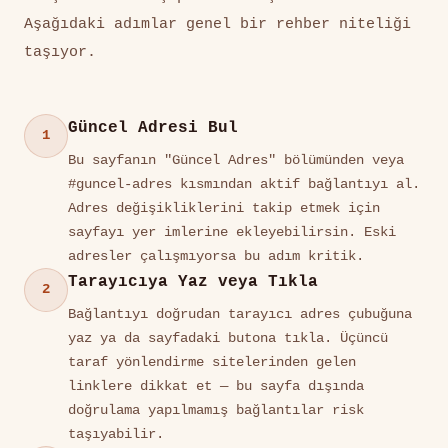
Aşağıdaki adımlar genel bir rehber niteliği
taşıyor.
Güncel Adresi Bul
1
Bu sayfanın "Güncel Adres" bölümünden veya
#guncel-adres kısmından aktif bağlantıyı al.
Adres değişikliklerini takip etmek için
sayfayı yer imlerine ekleyebilirsin. Eski
adresler çalışmıyorsa bu adım kritik.
Tarayıcıya Yaz veya Tıkla
2
Bağlantıyı doğrudan tarayıcı adres çubuğuna
yaz ya da sayfadaki butona tıkla. Üçüncü
taraf yönlendirme sitelerinden gelen
linklere dikkat et — bu sayfa dışında
doğrulama yapılmamış bağlantılar risk
taşıyabilir.