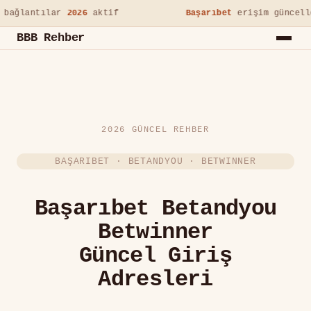
 bağlantılar
2026
aktif
Başarıbet
erişim güncell
BBB Rehber
2026 GÜNCEL REHBER
BAŞARIBET · BETANDYOU · BETWINNER
Başarıbet Betandyou
Betwinner
Güncel Giriş
Adresleri