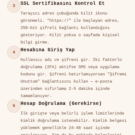
SSL Sertifikasını Kontrol Et
3
Tarayıcı adres çubuğunda kilit ikonu
görünmeli. "https://" ile başlayan adres,
256-bit şifreli bağlantı kullandığını
gösteriyor. Kilit yoksa o sayfada kişisel
bilgi girme.
Hesabına Giriş Yap
4
Kullanıcı adı ve şifreni gir. İki faktörlü
doğrulama (2FA) aktifse SMS veya uygulama
kodunu gir. Şifreni hatırlamıyorsan "Şifremi
Unuttum" bağlantısını kullan — e-posta
üzerinden sıfırlama 2-5 dakika içinde
tamamlanıyor.
Hesap Doğrulama (Gerekirse)
5
İlk girişte veya belirli işlem limitlerinde
kimlik doğrulama istenebilir. Kimlik belgesi
yüklemek genellikle 24-48 saat içinde