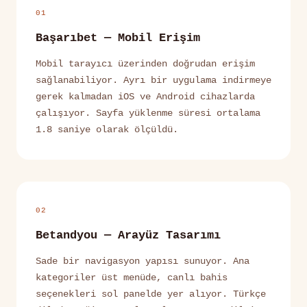
01
Başarıbet — Mobil Erişim
Mobil tarayıcı üzerinden doğrudan erişim
sağlanabiliyor. Ayrı bir uygulama indirmeye
gerek kalmadan iOS ve Android cihazlarda
çalışıyor. Sayfa yüklenme süresi ortalama
1.8 saniye olarak ölçüldü.
02
Betandyou — Arayüz Tasarımı
Sade bir navigasyon yapısı sunuyor. Ana
kategoriler üst menüde, canlı bahis
seçenekleri sol panelde yer alıyor. Türkçe