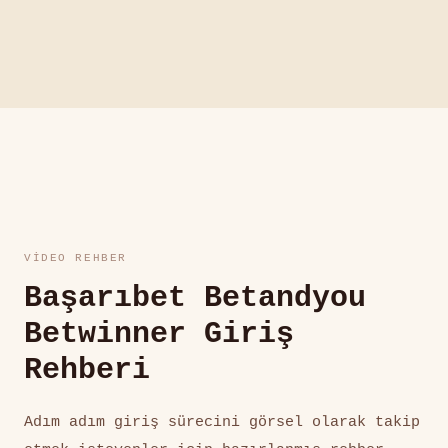
mevcut. Betwinner'da ortalama yanıt süresi 3
dakikanın altında. Betandyou ve Başarıbet'te
bu süre 5 dakikaya kadar çıkabiliyor.
VIDEO REHBER
Başarıbet Betandyou
Betwinner Giriş
Rehberi
Adım adım giriş sürecini görsel olarak takip