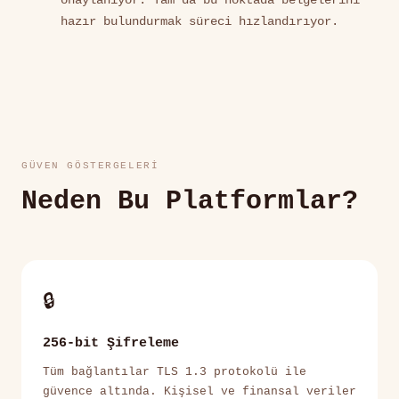
onaylanıyor. Tam da bu noktada belgelerini
hazır bulundurmak süreci hızlandırıyor.
GÜVEN GÖSTERGELERI
Neden Bu Platformlar?
🔒
256-bit Şifreleme
Tüm bağlantılar TLS 1.3 protokolü ile
güvence altında. Kişisel ve finansal veriler