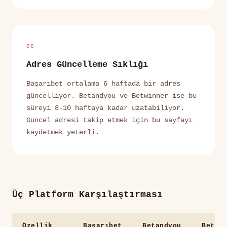
06
Adres Güncelleme Sıklığı
Başarıbet ortalama 6 haftada bir adres
güncelliyor. Betandyou ve Betwinner ise bu
süreyi 8-10 haftaya kadar uzatabiliyor.
Güncel adresi takip etmek için bu sayfayı
kaydetmek yeterli.
Üç Platform Karşılaştırması
Özellik
Başarıbet
Betandyou
Betwi