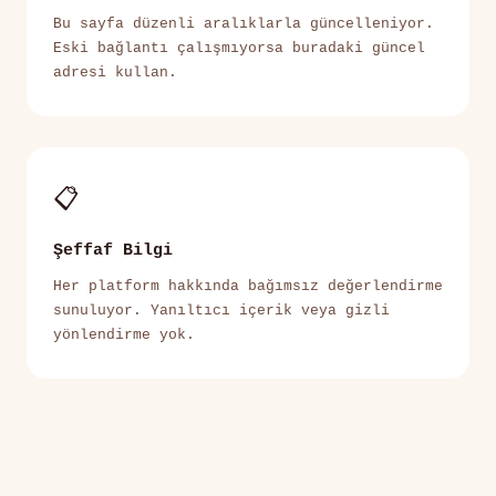
Bu sayfa düzenli aralıklarla güncelleniyor.
Eski bağlantı çalışmıyorsa buradaki güncel
adresi kullan.
📋
Şeffaf Bilgi
Her platform hakkında bağımsız değerlendirme
sunuluyor. Yanıltıcı içerik veya gizli
yönlendirme yok.