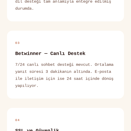
dil desteği tam anlamıyla entegre edilmiş
durumda.
03
Betwinner — Canlı Destek
7/24 canlı sohbet desteği mevcut. Ortalama
yanıt süresi 3 dakikanın altında. E-posta
ile iletişim için ise 24 saat içinde dönüş
yapılıyor.
04
SSL ve Güvenlik