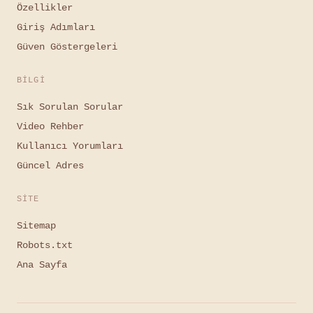
Özellikler
Giriş Adımları
Güven Göstergeleri
BILGI
Sık Sorulan Sorular
Video Rehber
Kullanıcı Yorumları
Güncel Adres
SITE
Sitemap
Robots.txt
Ana Sayfa