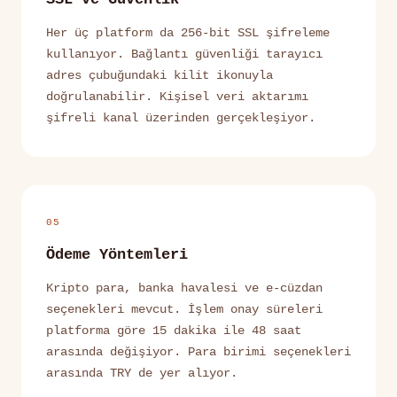
Her üç platform da 256-bit SSL şifreleme
kullanıyor. Bağlantı güvenliği tarayıcı
adres çubuğundaki kilit ikonuyla
doğrulanabilir. Kişisel veri aktarımı
şifreli kanal üzerinden gerçekleşiyor.
05
Ödeme Yöntemleri
Kripto para, banka havalesi ve e-cüzdan
seçenekleri mevcut. İşlem onay süreleri
platforma göre 15 dakika ile 48 saat
arasında değişiyor. Para birimi seçenekleri
arasında TRY de yer alıyor.