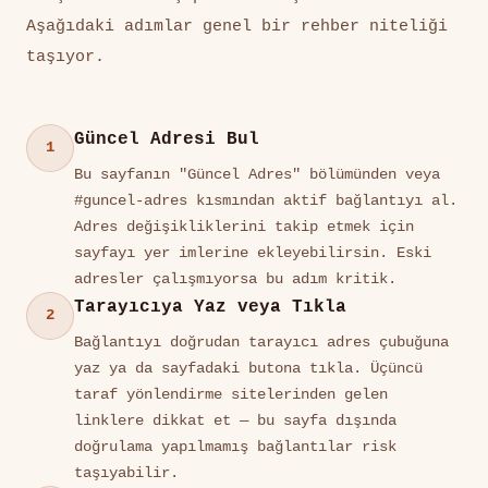
Aşağıdaki adımlar genel bir rehber niteliği
taşıyor.
Güncel Adresi Bul
1
Bu sayfanın "Güncel Adres" bölümünden veya
#guncel-adres kısmından aktif bağlantıyı al.
Adres değişikliklerini takip etmek için
sayfayı yer imlerine ekleyebilirsin. Eski
adresler çalışmıyorsa bu adım kritik.
Tarayıcıya Yaz veya Tıkla
2
Bağlantıyı doğrudan tarayıcı adres çubuğuna
yaz ya da sayfadaki butona tıkla. Üçüncü
taraf yönlendirme sitelerinden gelen
linklere dikkat et — bu sayfa dışında
doğrulama yapılmamış bağlantılar risk
taşıyabilir.