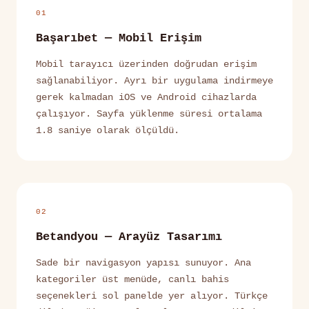
01
Başarıbet — Mobil Erişim
Mobil tarayıcı üzerinden doğrudan erişim
sağlanabiliyor. Ayrı bir uygulama indirmeye
gerek kalmadan iOS ve Android cihazlarda
çalışıyor. Sayfa yüklenme süresi ortalama
1.8 saniye olarak ölçüldü.
02
Betandyou — Arayüz Tasarımı
Sade bir navigasyon yapısı sunuyor. Ana
kategoriler üst menüde, canlı bahis
seçenekleri sol panelde yer alıyor. Türkçe