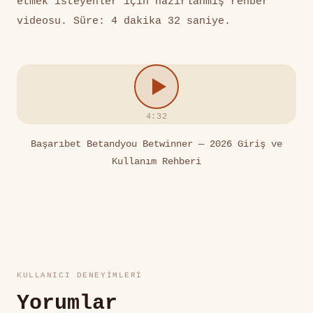
etmek isteyenler için hazırlanmış rehber
videosu. Süre: 4 dakika 32 saniye.
4:32
Başarıbet Betandyou Betwinner — 2026 Giriş ve
Kullanım Rehberi
KULLANICI DENEYIMLERI
Yorumlar