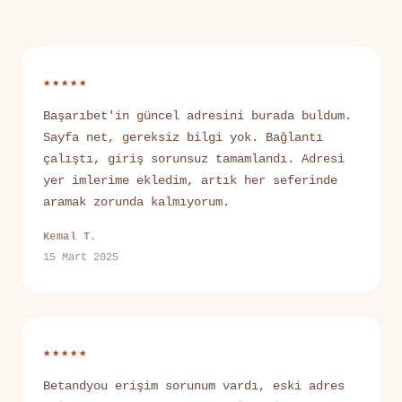
★★★★★
Başarıbet'in güncel adresini burada buldum.
Sayfa net, gereksiz bilgi yok. Bağlantı
çalıştı, giriş sorunsuz tamamlandı. Adresi
yer imlerime ekledim, artık her seferinde
aramak zorunda kalmıyorum.
Kemal T.
15 Mart 2025
★★★★★
Betandyou erişim sorunum vardı, eski adres