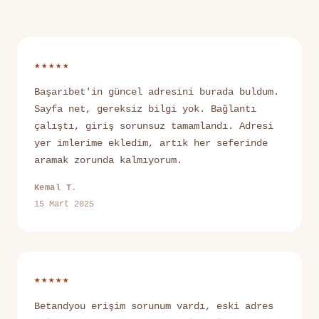
★★★★★
Başarıbet'in güncel adresini burada buldum.
Sayfa net, gereksiz bilgi yok. Bağlantı
çalıştı, giriş sorunsuz tamamlandı. Adresi
yer imlerime ekledim, artık her seferinde
aramak zorunda kalmıyorum.
Kemal T.
15 Mart 2025
★★★★★
Betandyou erişim sorunum vardı, eski adres