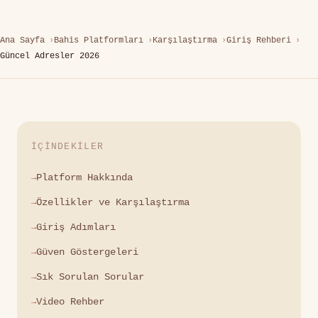
Ana Sayfa
Bahis Platformları
Karşılaştırma
Giriş Rehberi
Güncel Adresler 2026
İÇINDEKILER
Platform Hakkında
Özellikler ve Karşılaştırma
Giriş Adımları
Güven Göstergeleri
Sık Sorulan Sorular
Video Rehber