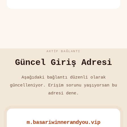
AKTIF BAĞLANTI
Güncel Giriş Adresi
Aşağıdaki bağlantı düzenli olarak
güncelleniyor. Erişim sorunu yaşıyorsan bu
adresi dene.
m.basariwinnerandyou.vip