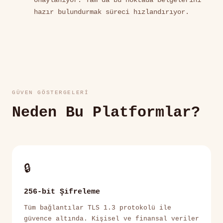
onaylanıyor. Tam da bu noktada belgelerini
hazır bulundurmak süreci hızlandırıyor.
GÜVEN GÖSTERGELERI
Neden Bu Platformlar?
🔒
256-bit Şifreleme
Tüm bağlantılar TLS 1.3 protokolü ile
güvence altında. Kişisel ve finansal veriler