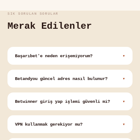
SIK SORULAN SORULAR
Merak Edilenler
Başarıbet'e neden erişemiyorum?
▾
Alan adı değişmiş olabilir. BTK kararlarıyla
zaman zaman eski adresler engelleniyor. Bu
Betandyou güncel adres nasıl bulunur?
▾
sayfanın #guncel-adres bölümünden aktif
bağlantıya ulaşabilirsin.
Bu sayfayı yer imlerine ekle. Adres
değiştiğinde sayfa güncelleniyor. Ayrıca
Betwinner giriş yap işlemi güvenli mi?
▾
platformun resmi sosyal medya hesaplarını
takip etmek de işe yarıyor.
256-bit SSL şifreleme kullanılıyor. Adres
çubuğunda "https://" ve kilit ikonu
VPN kullanmak gerekiyor mu?
▾
görünüyorsa bağlantı güvenli. Bu iki işareti
her zaman kontrol et.
Güncel adreste erişim çalışıyorsa VPN'e