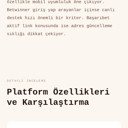
özellikle mobil uyumluluk öne çıkıyor.
Betwinner giriş yap arayanlar içinse canlı
destek hızı önemli bir kriter. Başarıbet
aktif link konusunda ise adres güncelleme
sıklığı dikkat çekiyor.
DETAYLI İNCELEME
Platform Özellikleri
ve Karşılaştırma