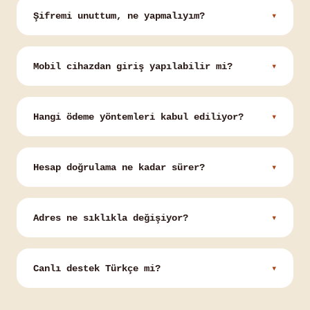
gerek yok. Erişim sorunu yaşıyorsan önce
Şifremi unuttum, ne yapmalıyım?
▾
güncel adresi dene. VPN kullanımı platformun
kullanım koşullarına göre değişebiliyor.
Giriş sayfasındaki "Şifremi Unuttum"
bağlantısını kullan. Kayıtlı e-posta
Mobil cihazdan giriş yapılabilir mi?
▾
adresine sıfırlama linki geliyor. İşlem
genellikle 2-5 dakika içinde tamamlanıyor.
Evet. Her üç platform da mobil tarayıcı
üzerinden çalışıyor. iOS ve Android
Hangi ödeme yöntemleri kabul ediliyor?
▾
cihazlarda ayrı uygulama indirmeye gerek
kalmadan erişim sağlanabiliyor.
Banka havalesi, kripto para (Bitcoin, USDT)
ve bazı e-cüzdan seçenekleri mevcut.
Hesap doğrulama ne kadar sürer?
▾
Platforma göre farklılık gösteriyor. Detaylı
liste için her platformun ödeme sayfasına
Kimlik belgesi yüklendikten sonra genellikle
bakabilirsin.
24-48 saat içinde onay geliyor. Yoğun
Adres ne sıklıkla değişiyor?
▾
dönemlerde bu süre 72 saate uzayabiliyor.
Belgelerin net ve okunabilir olması süreci
Başarıbet ortalama 6 haftada bir, Betandyou
kısaltıyor.
ve Betwinner ise 8-10 haftada bir adres
Canlı destek Türkçe mi?
▾
güncelliyor. Kesin bir takvim yok; bu yüzden
bu sayfayı yer imlerine eklemek pratik bir
Her üç platformda da Türkçe canlı destek
çözüm.