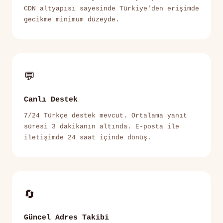
CDN altyapısı sayesinde Türkiye'den erişimde
gecikme minimum düzeyde.
💬
Canlı Destek
7/24 Türkçe destek mevcut. Ortalama yanıt
süresi 3 dakikanın altında. E-posta ile
iletişimde 24 saat içinde dönüş.
🔄
Güncel Adres Takibi