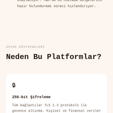
onaylanıyor. Tam da bu noktada belgelerini
hazır bulundurmak süreci hızlandırıyor.
GÜVEN GÖSTERGELERI
Neden Bu Platformlar?
🔒
256-bit Şifreleme
Tüm bağlantılar TLS 1.3 protokolü ile
güvence altında. Kişisel ve finansal veriler