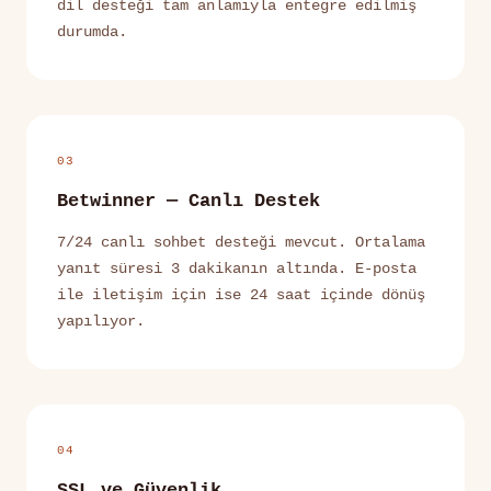
dil desteği tam anlamıyla entegre edilmiş
durumda.
03
Betwinner — Canlı Destek
7/24 canlı sohbet desteği mevcut. Ortalama
yanıt süresi 3 dakikanın altında. E-posta
ile iletişim için ise 24 saat içinde dönüş
yapılıyor.
04
SSL ve Güvenlik