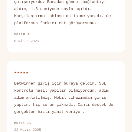
çalışmıyordu. Buradan güncel bağlantıyı
aldım, 1.8 saniyede sayfa açıldı.
Karşılaştırma tablosu da işime yaradı, üç
platformun farkını net görüyorsunuz.
Selin A.
8 Nisan 2025
★★★★★
Betwinner giriş için buraya geldim. SSL
kontrolü nasıl yapılır bilmiyordum, adım
adım anlatılmış. Mobil cihazımdan giriş
yaptım, hiç sorun çıkmadı. Canlı destek de
gerçekten hızlı yanıt veriyor.
Murat D.
22 Mayıs 2025