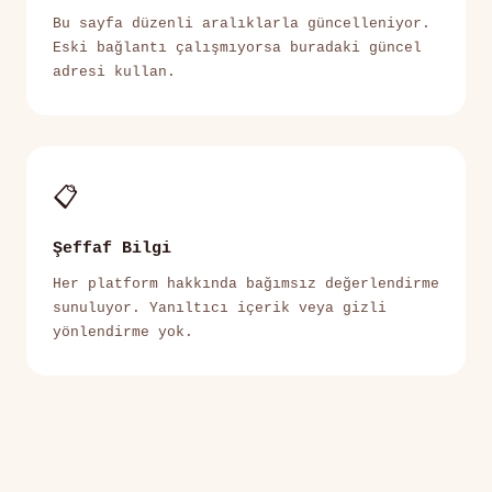
Bu sayfa düzenli aralıklarla güncelleniyor.
Eski bağlantı çalışmıyorsa buradaki güncel
adresi kullan.
📋
Şeffaf Bilgi
Her platform hakkında bağımsız değerlendirme
sunuluyor. Yanıltıcı içerik veya gizli
yönlendirme yok.