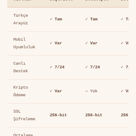
Türkçe
✓ Tam
✓ Tam
✓ Tam
Arayüz
Mobil
✓ Var
✓ Var
✓ Var
Uyumluluk
Canlı
✓ 7/24
✓ 7/24
✓ 7/24
Destek
Kripto
✓ Var
— Yok
✓ Var
Ödeme
SSL
256-bit
256-bit
256-bi
Şifreleme
Ortalama