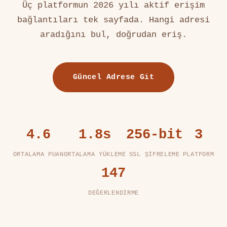
Üç platformun 2026 yılı aktif erişim
bağlantıları tek sayfada. Hangi adresi
aradığını bul, doğrudan eriş.
Güncel Adrese Git
4.6
1.8s
256-bit
3
ORTALAMA PUAN
ORTALAMA YÜKLEME
SSL ŞIFRELEME
PLATFORM
147
DEĞERLENDIRME