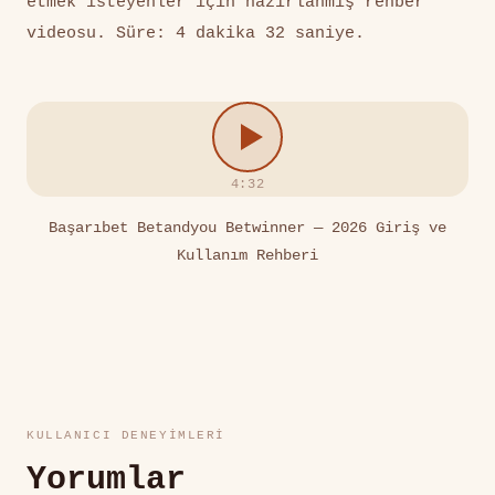
etmek isteyenler için hazırlanmış rehber
videosu. Süre: 4 dakika 32 saniye.
4:32
Başarıbet Betandyou Betwinner — 2026 Giriş ve
Kullanım Rehberi
KULLANICI DENEYIMLERI
Yorumlar