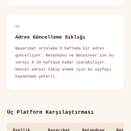
06
Adres Güncelleme Sıklığı
Başarıbet ortalama 6 haftada bir adres
güncelliyor. Betandyou ve Betwinner ise bu
süreyi 8-10 haftaya kadar uzatabiliyor.
Güncel adresi takip etmek için bu sayfayı
kaydetmek yeterli.
Üç Platform Karşılaştırması
Özellik
Başarıbet
Betandyou
Betwi