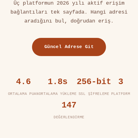
Üç platformun 2026 yılı aktif erişim
bağlantıları tek sayfada. Hangi adresi
aradığını bul, doğrudan eriş.
Güncel Adrese Git
4.6
1.8s
256-bit
3
ORTALAMA PUAN
ORTALAMA YÜKLEME
SSL ŞIFRELEME
PLATFORM
147
DEĞERLENDIRME