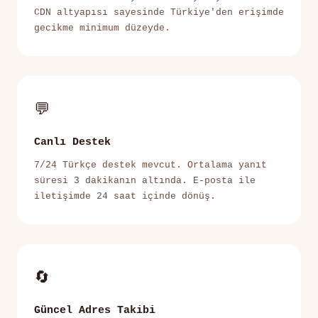
CDN altyapısı sayesinde Türkiye'den erişimde
gecikme minimum düzeyde.
💬
Canlı Destek
7/24 Türkçe destek mevcut. Ortalama yanıt
süresi 3 dakikanın altında. E-posta ile
iletişimde 24 saat içinde dönüş.
🔄
Güncel Adres Takibi