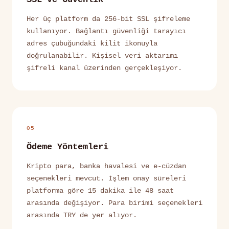
Her üç platform da 256-bit SSL şifreleme
kullanıyor. Bağlantı güvenliği tarayıcı
adres çubuğundaki kilit ikonuyla
doğrulanabilir. Kişisel veri aktarımı
şifreli kanal üzerinden gerçekleşiyor.
05
Ödeme Yöntemleri
Kripto para, banka havalesi ve e-cüzdan
seçenekleri mevcut. İşlem onay süreleri
platforma göre 15 dakika ile 48 saat
arasında değişiyor. Para birimi seçenekleri
arasında TRY de yer alıyor.