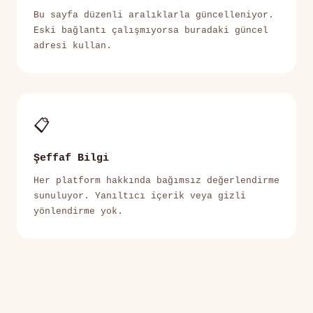
Bu sayfa düzenli aralıklarla güncelleniyor.
Eski bağlantı çalışmıyorsa buradaki güncel
adresi kullan.
📋
Şeffaf Bilgi
Her platform hakkında bağımsız değerlendirme
sunuluyor. Yanıltıcı içerik veya gizli
yönlendirme yok.