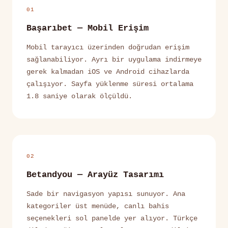
01
Başarıbet — Mobil Erişim
Mobil tarayıcı üzerinden doğrudan erişim
sağlanabiliyor. Ayrı bir uygulama indirmeye
gerek kalmadan iOS ve Android cihazlarda
çalışıyor. Sayfa yüklenme süresi ortalama
1.8 saniye olarak ölçüldü.
02
Betandyou — Arayüz Tasarımı
Sade bir navigasyon yapısı sunuyor. Ana
kategoriler üst menüde, canlı bahis
seçenekleri sol panelde yer alıyor. Türkçe