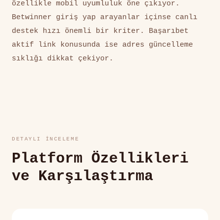
özellikle mobil uyumluluk öne çıkıyor.
Betwinner giriş yap arayanlar içinse canlı
destek hızı önemli bir kriter. Başarıbet
aktif link konusunda ise adres güncelleme
sıklığı dikkat çekiyor.
DETAYLI İNCELEME
Platform Özellikleri
ve Karşılaştırma