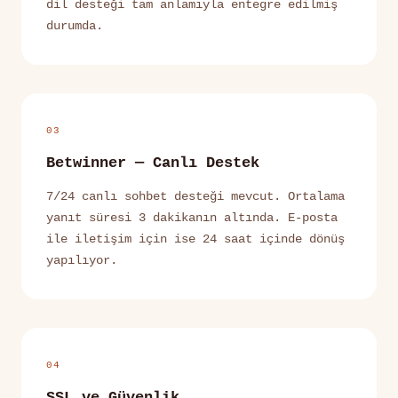
dil desteği tam anlamıyla entegre edilmiş
durumda.
03
Betwinner — Canlı Destek
7/24 canlı sohbet desteği mevcut. Ortalama
yanıt süresi 3 dakikanın altında. E-posta
ile iletişim için ise 24 saat içinde dönüş
yapılıyor.
04
SSL ve Güvenlik