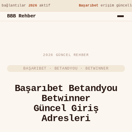
 bağlantılar
2026
aktif
Başarıbet
erişim güncell
BBB Rehber
2026 GÜNCEL REHBER
BAŞARIBET · BETANDYOU · BETWINNER
Başarıbet Betandyou
Betwinner
Güncel Giriş
Adresleri