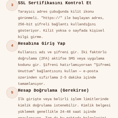
SSL Sertifikasını Kontrol Et
3
Tarayıcı adres çubuğunda kilit ikonu
görünmeli. "https://" ile başlayan adres,
256-bit şifreli bağlantı kullandığını
gösteriyor. Kilit yoksa o sayfada kişisel
bilgi girme.
Hesabına Giriş Yap
4
Kullanıcı adı ve şifreni gir. İki faktörlü
doğrulama (2FA) aktifse SMS veya uygulama
kodunu gir. Şifreni hatırlamıyorsan "Şifremi
Unuttum" bağlantısını kullan — e-posta
üzerinden sıfırlama 2-5 dakika içinde
tamamlanıyor.
Hesap Doğrulama (Gerekirse)
5
İlk girişte veya belirli işlem limitlerinde
kimlik doğrulama istenebilir. Kimlik belgesi
yüklemek genellikle 24-48 saat içinde