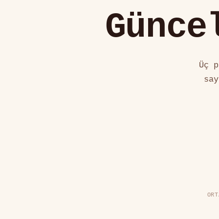
Günce
Üç p
say
ORT