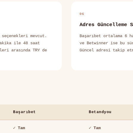
06
Adres Güncelleme S
 seçenekleri mevcut.
Başarıbet ortalama 6 h
akika ile 48 saat
ve Betwinner ise bu sü
leri arasında TRY de
Güncel adresi takip et
Başarıbet
Betandyou
✓ Tam
✓ Tam