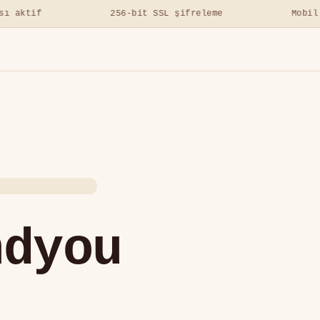
 aktif
256-bit SSL şifreleme
Mobil u
ndyou