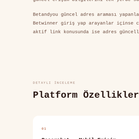
Betandyou güncel adres araması yapanla
Betwinner giriş yap arayanlar içinse c
aktif link konusunda ise adres güncell
DETAYLI İNCELEME
Platform Özellikler
01