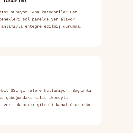
 Tasarımı
pısı sunuyor. Ana kategoriler üst
çenekleri sol panelde yer alıyor.
 anlamıyla entegre edilmiş durumda.
-bit SSL şifreleme kullanıyor. Bağlantı
es çubuğundaki kilit ikonuyla
l veri aktarımı şifreli kanal üzerinden