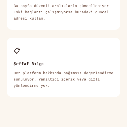
Bu sayfa düzenli aralıklarla güncelleniyor.
Eski bağlantı çalışmıyorsa buradaki güncel
adresi kullan.
📋
Şeffaf Bilgi
Her platform hakkında bağımsız değerlendirme
sunuluyor. Yanıltıcı içerik veya gizli
yönlendirme yok.