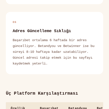
06
Adres Güncelleme Sıklığı
Başarıbet ortalama 6 haftada bir adres
güncelliyor. Betandyou ve Betwinner ise bu
süreyi 8-10 haftaya kadar uzatabiliyor.
Güncel adresi takip etmek için bu sayfayı
kaydetmek yeterli.
Üç Platform Karşılaştırması
Özellik
Başarıbet
Betandyou
Betwi