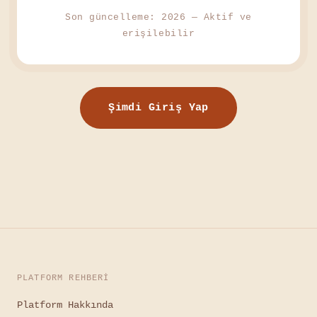
Son güncelleme: 2026 — Aktif ve
erişilebilir
Şimdi Giriş Yap
PLATFORM REHBERI
Platform Hakkında