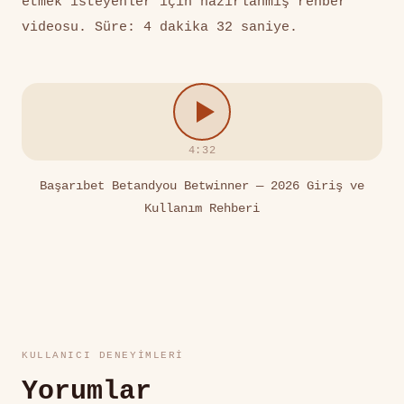
etmek isteyenler için hazırlanmış rehber
videosu. Süre: 4 dakika 32 saniye.
4:32
Başarıbet Betandyou Betwinner — 2026 Giriş ve
Kullanım Rehberi
KULLANICI DENEYIMLERI
Yorumlar