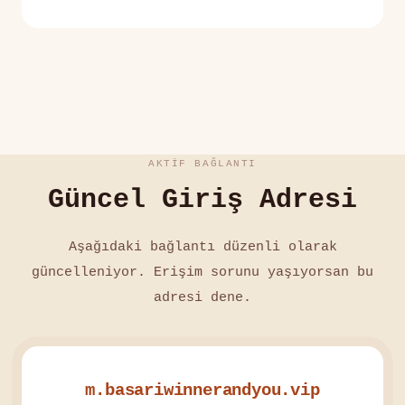
AKTIF BAĞLANTI
Güncel Giriş Adresi
Aşağıdaki bağlantı düzenli olarak
güncelleniyor. Erişim sorunu yaşıyorsan bu
adresi dene.
m.basariwinnerandyou.vip