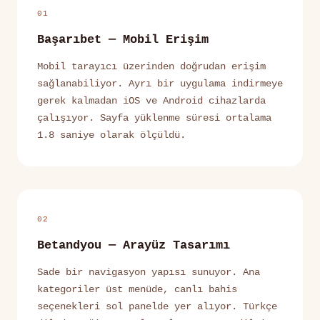
01
Başarıbet — Mobil Erişim
Mobil tarayıcı üzerinden doğrudan erişim
sağlanabiliyor. Ayrı bir uygulama indirmeye
gerek kalmadan iOS ve Android cihazlarda
çalışıyor. Sayfa yüklenme süresi ortalama
1.8 saniye olarak ölçüldü.
02
Betandyou — Arayüz Tasarımı
Sade bir navigasyon yapısı sunuyor. Ana
kategoriler üst menüde, canlı bahis
seçenekleri sol panelde yer alıyor. Türkçe