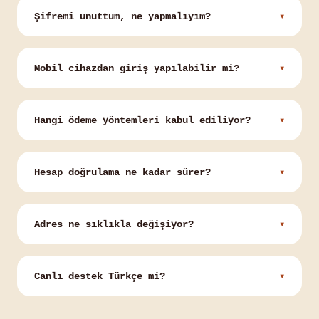
gerek yok. Erişim sorunu yaşıyorsan önce
Şifremi unuttum, ne yapmalıyım?
▾
güncel adresi dene. VPN kullanımı platformun
kullanım koşullarına göre değişebiliyor.
Giriş sayfasındaki "Şifremi Unuttum"
bağlantısını kullan. Kayıtlı e-posta
Mobil cihazdan giriş yapılabilir mi?
▾
adresine sıfırlama linki geliyor. İşlem
genellikle 2-5 dakika içinde tamamlanıyor.
Evet. Her üç platform da mobil tarayıcı
üzerinden çalışıyor. iOS ve Android
Hangi ödeme yöntemleri kabul ediliyor?
▾
cihazlarda ayrı uygulama indirmeye gerek
kalmadan erişim sağlanabiliyor.
Banka havalesi, kripto para (Bitcoin, USDT)
ve bazı e-cüzdan seçenekleri mevcut.
Hesap doğrulama ne kadar sürer?
▾
Platforma göre farklılık gösteriyor. Detaylı
liste için her platformun ödeme sayfasına
Kimlik belgesi yüklendikten sonra genellikle
bakabilirsin.
24-48 saat içinde onay geliyor. Yoğun
Adres ne sıklıkla değişiyor?
▾
dönemlerde bu süre 72 saate uzayabiliyor.
Belgelerin net ve okunabilir olması süreci
Başarıbet ortalama 6 haftada bir, Betandyou
kısaltıyor.
ve Betwinner ise 8-10 haftada bir adres
Canlı destek Türkçe mi?
▾
güncelliyor. Kesin bir takvim yok; bu yüzden
bu sayfayı yer imlerine eklemek pratik bir
Her üç platformda da Türkçe canlı destek
çözüm.