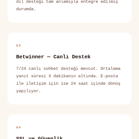
dil desteği tam anlamıyla entegre edilmiş
durumda.
03
Betwinner — Canlı Destek
7/24 canlı sohbet desteği mevcut. Ortalama
yanıt süresi 3 dakikanın altında. E-posta
ile iletişim için ise 24 saat içinde dönüş
yapılıyor.
04
SSL ve Güvenlik