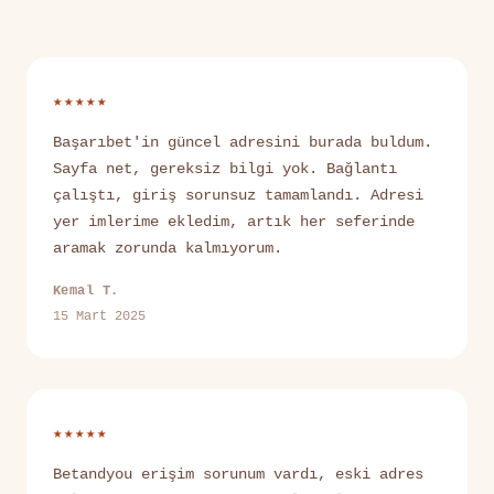
★★★★★
Başarıbet'in güncel adresini burada buldum.
Sayfa net, gereksiz bilgi yok. Bağlantı
çalıştı, giriş sorunsuz tamamlandı. Adresi
yer imlerime ekledim, artık her seferinde
aramak zorunda kalmıyorum.
Kemal T.
15 Mart 2025
★★★★★
Betandyou erişim sorunum vardı, eski adres