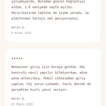
çalışmıyordu. Buradan güncel bağlantıyı
aldım, 1.8 saniyede sayfa açıldı.
Karşılaştırma tablosu da işime yaradı, üç
platformun farkını net görüyorsunuz.
Selin A.
8 Nisan 2025
★★★★★
Betwinner giriş için buraya geldim. SSL
kontrolü nasıl yapılır bilmiyordum, adım
adım anlatılmış. Mobil cihazımdan giriş
yaptım, hiç sorun çıkmadı. Canlı destek de
gerçekten hızlı yanıt veriyor.
Murat D.
22 Mayıs 2025