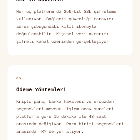
Her üç platform da 256-bit SSL şifreleme
kullanıyor. Bağlantı güvenliği tarayıcı
adres çubuğundaki kilit ikonuyla
doğrulanabilir. Kişisel veri aktarımı
şifreli kanal üzerinden gerçekleşiyor.
05
Ödeme Yöntemleri
Kripto para, banka havalesi ve e-cüzdan
seçenekleri mevcut. İşlem onay süreleri
platforma göre 15 dakika ile 48 saat
arasında değişiyor. Para birimi seçenekleri
arasında TRY de yer alıyor.