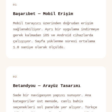
01
Başarıbet — Mobil Erişim
Mobil tarayıcı üzerinden doğrudan erişim
sağlanabiliyor. Ayrı bir uygulama indirmeye
gerek kalmadan iOS ve Android cihazlarda
çalışıyor. Sayfa yüklenme süresi ortalama
1.8 saniye olarak ölçüldü.
02
Betandyou — Arayüz Tasarımı
Sade bir navigasyon yapısı sunuyor. Ana
kategoriler üst menüde, canlı bahis
seçenekleri sol panelde yer alıyor. Türkçe