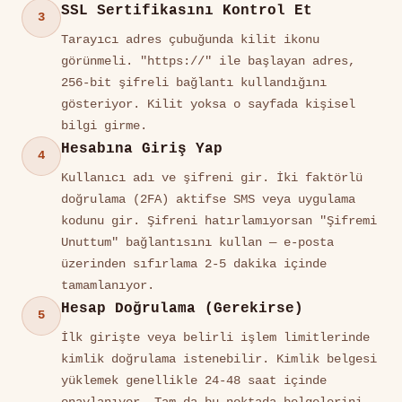
SSL Sertifikasını Kontrol Et
3
Tarayıcı adres çubuğunda kilit ikonu
görünmeli. "https://" ile başlayan adres,
256-bit şifreli bağlantı kullandığını
gösteriyor. Kilit yoksa o sayfada kişisel
bilgi girme.
Hesabına Giriş Yap
4
Kullanıcı adı ve şifreni gir. İki faktörlü
doğrulama (2FA) aktifse SMS veya uygulama
kodunu gir. Şifreni hatırlamıyorsan "Şifremi
Unuttum" bağlantısını kullan — e-posta
üzerinden sıfırlama 2-5 dakika içinde
tamamlanıyor.
Hesap Doğrulama (Gerekirse)
5
İlk girişte veya belirli işlem limitlerinde
kimlik doğrulama istenebilir. Kimlik belgesi
yüklemek genellikle 24-48 saat içinde