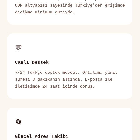
CDN altyapısı sayesinde Türkiye'den erişimde
gecikme minimum düzeyde.
💬
Canlı Destek
7/24 Türkçe destek mevcut. Ortalama yanıt
süresi 3 dakikanın altında. E-posta ile
iletişimde 24 saat içinde dönüş.
🔄
Güncel Adres Takibi