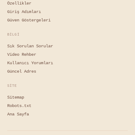
Özellikler
Giriş Adımları
Güven Göstergeleri
BILGI
Sık Sorulan Sorular
Video Rehber
Kullanıcı Yorumları
Güncel Adres
SITE
Sitemap
Robots.txt
Ana Sayfa