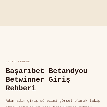
mevcut. Betwinner'da ortalama yanıt süresi 3
dakikanın altında. Betandyou ve Başarıbet'te
bu süre 5 dakikaya kadar çıkabiliyor.
VIDEO REHBER
Başarıbet Betandyou
Betwinner Giriş
Rehberi
Adım adım giriş sürecini görsel olarak takip