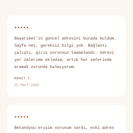
★★★★★
Başarıbet'in güncel adresini burada buldum.
Sayfa net, gereksiz bilgi yok. Bağlantı
çalıştı, giriş sorunsuz tamamlandı. Adresi
yer imlerime ekledim, artık her seferinde
aramak zorunda kalmıyorum.
Kemal T.
15 Mart 2025
★★★★★
Betandyou erişim sorunum vardı, eski adres