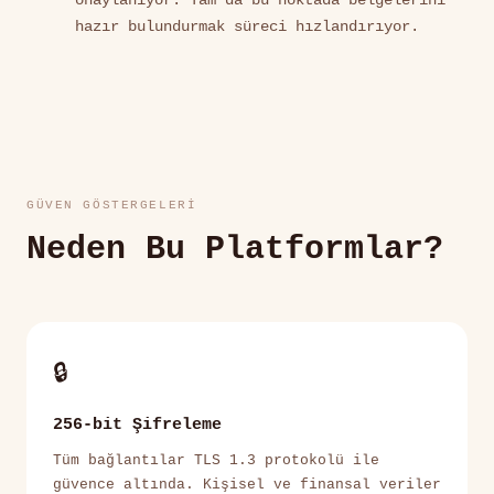
onaylanıyor. Tam da bu noktada belgelerini
hazır bulundurmak süreci hızlandırıyor.
GÜVEN GÖSTERGELERI
Neden Bu Platformlar?
🔒
256-bit Şifreleme
Tüm bağlantılar TLS 1.3 protokolü ile
güvence altında. Kişisel ve finansal veriler