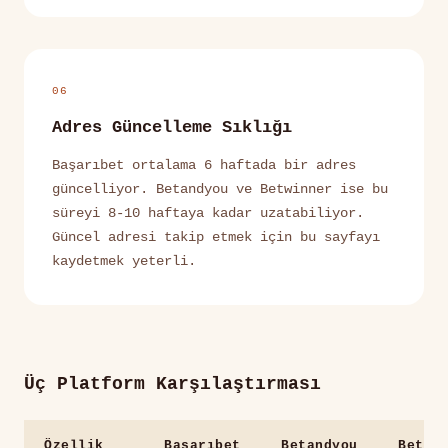
06
Adres Güncelleme Sıklığı
Başarıbet ortalama 6 haftada bir adres
güncelliyor. Betandyou ve Betwinner ise bu
süreyi 8-10 haftaya kadar uzatabiliyor.
Güncel adresi takip etmek için bu sayfayı
kaydetmek yeterli.
Üç Platform Karşılaştırması
Özellik
Başarıbet
Betandyou
Betwi