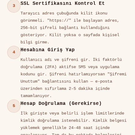
SSL Sertifikasını Kontrol Et
3
Tarayıcı adres çubuğunda kilit ikonu
görünmeli. "https://" ile başlayan adres,
256-bit şifreli bağlantı kullandığını
gösteriyor. Kilit yoksa o sayfada kişisel
bilgi girme.
Hesabına Giriş Yap
4
Kullanıcı adı ve şifreni gir. İki faktörlü
doğrulama (2FA) aktifse SMS veya uygulama
kodunu gir. Şifreni hatırlamıyorsan "Şifremi
Unuttum" bağlantısını kullan — e-posta
üzerinden sıfırlama 2-5 dakika içinde
tamamlanıyor.
Hesap Doğrulama (Gerekirse)
5
İlk girişte veya belirli işlem limitlerinde
kimlik doğrulama istenebilir. Kimlik belgesi
yüklemek genellikle 24-48 saat içinde