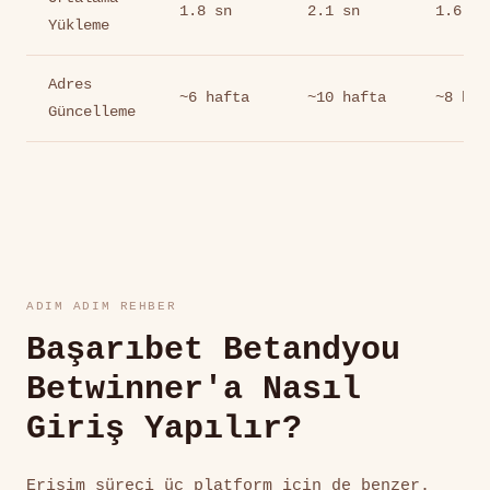
1.8 sn
2.1 sn
1.6 sn
Yükleme
Adres
~6 hafta
~10 hafta
~8 haf
Güncelleme
ADIM ADIM REHBER
Başarıbet Betandyou
Betwinner'a Nasıl
Giriş Yapılır?
Erişim süreci üç platform için de benzer.