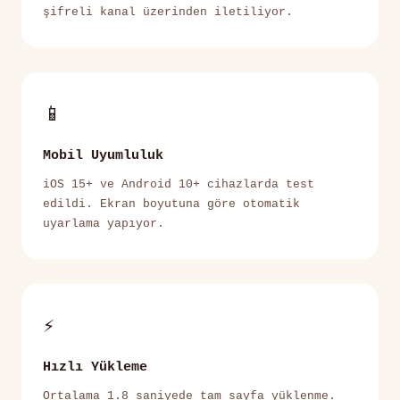
şifreli kanal üzerinden iletiliyor.
📱
Mobil Uyumluluk
iOS 15+ ve Android 10+ cihazlarda test
edildi. Ekran boyutuna göre otomatik
uyarlama yapıyor.
⚡
Hızlı Yükleme
Ortalama 1.8 saniyede tam sayfa yüklenme.