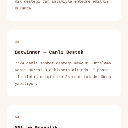
dil desteği tam anlamıyla entegre edilmiş
durumda.
03
Betwinner — Canlı Destek
7/24 canlı sohbet desteği mevcut. Ortalama
yanıt süresi 3 dakikanın altında. E-posta
ile iletişim için ise 24 saat içinde dönüş
yapılıyor.
04
SSL ve Güvenlik