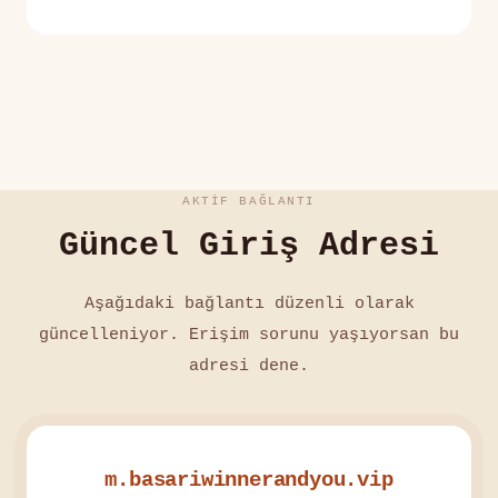
AKTIF BAĞLANTI
Güncel Giriş Adresi
Aşağıdaki bağlantı düzenli olarak
güncelleniyor. Erişim sorunu yaşıyorsan bu
adresi dene.
m.basariwinnerandyou.vip