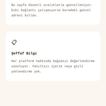
Bu sayfa düzenli aralıklarla güncelleniyor.
Eski bağlantı çalışmıyorsa buradaki güncel
adresi kullan.
📋
Şeffaf Bilgi
Her platform hakkında bağımsız değerlendirme
sunuluyor. Yanıltıcı içerik veya gizli
yönlendirme yok.