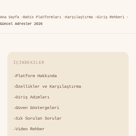
Ana Sayfa
Bahis Platformları
Karşılaştırma
Giriş Rehberi
Güncel Adresler 2026
İÇINDEKILER
Platform Hakkında
Özellikler ve Karşılaştırma
Giriş Adımları
Güven Göstergeleri
Sık Sorulan Sorular
Video Rehber