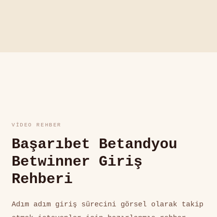
mevcut. Betwinner'da ortalama yanıt süresi 3
dakikanın altında. Betandyou ve Başarıbet'te
bu süre 5 dakikaya kadar çıkabiliyor.
VIDEO REHBER
Başarıbet Betandyou
Betwinner Giriş
Rehberi
Adım adım giriş sürecini görsel olarak takip