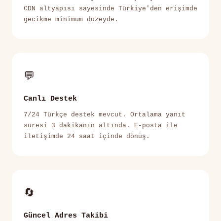
CDN altyapısı sayesinde Türkiye'den erişimde
gecikme minimum düzeyde.
💬
Canlı Destek
7/24 Türkçe destek mevcut. Ortalama yanıt
süresi 3 dakikanın altında. E-posta ile
iletişimde 24 saat içinde dönüş.
🔄
Güncel Adres Takibi