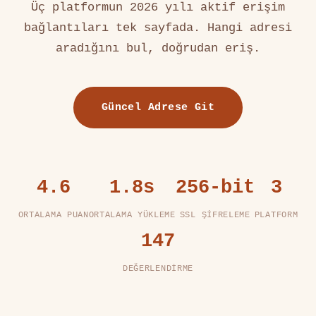
Üç platformun 2026 yılı aktif erişim
bağlantıları tek sayfada. Hangi adresi
aradığını bul, doğrudan eriş.
Güncel Adrese Git
4.6
1.8s
256-bit
3
ORTALAMA PUAN
ORTALAMA YÜKLEME
SSL ŞIFRELEME
PLATFORM
147
DEĞERLENDIRME