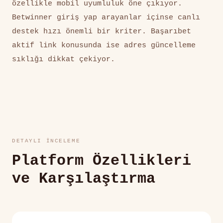
özellikle mobil uyumluluk öne çıkıyor.
Betwinner giriş yap arayanlar içinse canlı
destek hızı önemli bir kriter. Başarıbet
aktif link konusunda ise adres güncelleme
sıklığı dikkat çekiyor.
DETAYLI İNCELEME
Platform Özellikleri
ve Karşılaştırma