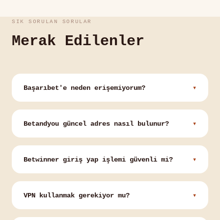
SIK SORULAN SORULAR
Merak Edilenler
Başarıbet'e neden erişemiyorum?
▾
Alan adı değişmiş olabilir. BTK kararlarıyla
zaman zaman eski adresler engelleniyor. Bu
Betandyou güncel adres nasıl bulunur?
▾
sayfanın #guncel-adres bölümünden aktif
bağlantıya ulaşabilirsin.
Bu sayfayı yer imlerine ekle. Adres
değiştiğinde sayfa güncelleniyor. Ayrıca
Betwinner giriş yap işlemi güvenli mi?
▾
platformun resmi sosyal medya hesaplarını
takip etmek de işe yarıyor.
256-bit SSL şifreleme kullanılıyor. Adres
çubuğunda "https://" ve kilit ikonu
VPN kullanmak gerekiyor mu?
▾
görünüyorsa bağlantı güvenli. Bu iki işareti
her zaman kontrol et.
Güncel adreste erişim çalışıyorsa VPN'e