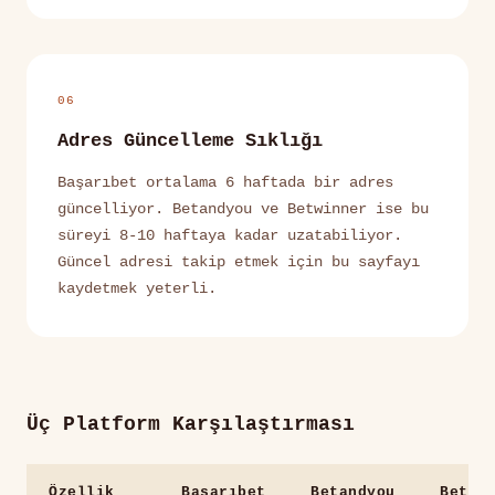
06
Adres Güncelleme Sıklığı
Başarıbet ortalama 6 haftada bir adres
güncelliyor. Betandyou ve Betwinner ise bu
süreyi 8-10 haftaya kadar uzatabiliyor.
Güncel adresi takip etmek için bu sayfayı
kaydetmek yeterli.
Üç Platform Karşılaştırması
Özellik
Başarıbet
Betandyou
Betwi