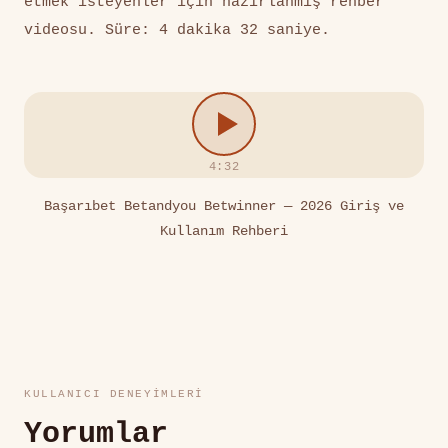
etmek isteyenler için hazırlanmış rehber
videosu. Süre: 4 dakika 32 saniye.
4:32
Başarıbet Betandyou Betwinner — 2026 Giriş ve
Kullanım Rehberi
KULLANICI DENEYIMLERI
Yorumlar