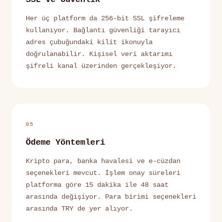
Her üç platform da 256-bit SSL şifreleme
kullanıyor. Bağlantı güvenliği tarayıcı
adres çubuğundaki kilit ikonuyla
doğrulanabilir. Kişisel veri aktarımı
şifreli kanal üzerinden gerçekleşiyor.
05
Ödeme Yöntemleri
Kripto para, banka havalesi ve e-cüzdan
seçenekleri mevcut. İşlem onay süreleri
platforma göre 15 dakika ile 48 saat
arasında değişiyor. Para birimi seçenekleri
arasında TRY de yer alıyor.