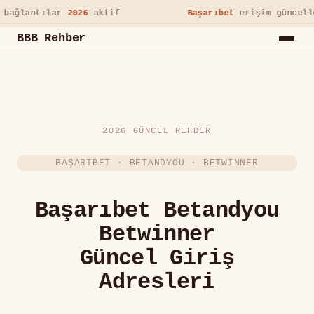
 bağlantılar
2026
aktif
Başarıbet
erişim güncell
BBB Rehber
2026 GÜNCEL REHBER
BAŞARIBET · BETANDYOU · BETWINNER
Başarıbet Betandyou
Betwinner
Güncel Giriş
Adresleri