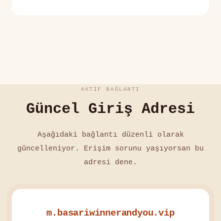
AKTIF BAĞLANTI
Güncel Giriş Adresi
Aşağıdaki bağlantı düzenli olarak
güncelleniyor. Erişim sorunu yaşıyorsan bu
adresi dene.
m.basariwinnerandyou.vip