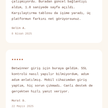
çalışmıyordu. Buradan güncel bağlantıyı
aldım, 1.8 saniyede sayfa açıldı.
Karşılaştırma tablosu da işime yaradı, üç
platformun farkını net görüyorsunuz.
Selin A.
8 Nisan 2025
★★★★★
Betwinner giriş için buraya geldim. SSL
kontrolü nasıl yapılır bilmiyordum, adım
adım anlatılmış. Mobil cihazımdan giriş
yaptım, hiç sorun çıkmadı. Canlı destek de
gerçekten hızlı yanıt veriyor.
Murat D.
22 Mayıs 2025