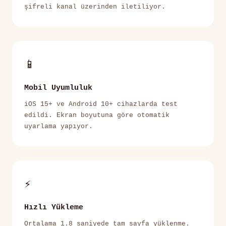
şifreli kanal üzerinden iletiliyor.
📱
Mobil Uyumluluk
iOS 15+ ve Android 10+ cihazlarda test
edildi. Ekran boyutuna göre otomatik
uyarlama yapıyor.
⚡
Hızlı Yükleme
Ortalama 1.8 saniyede tam sayfa yüklenme.