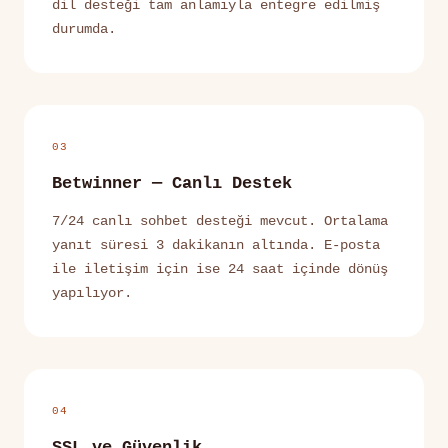
dil desteği tam anlamıyla entegre edilmiş
durumda.
03
Betwinner — Canlı Destek
7/24 canlı sohbet desteği mevcut. Ortalama
yanıt süresi 3 dakikanın altında. E-posta
ile iletişim için ise 24 saat içinde dönüş
yapılıyor.
04
SSL ve Güvenlik