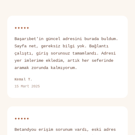
★★★★★
Başarıbet'in güncel adresini burada buldum.
Sayfa net, gereksiz bilgi yok. Bağlantı
çalıştı, giriş sorunsuz tamamlandı. Adresi
yer imlerime ekledim, artık her seferinde
aramak zorunda kalmıyorum.
Kemal T.
15 Mart 2025
★★★★★
Betandyou erişim sorunum vardı, eski adres