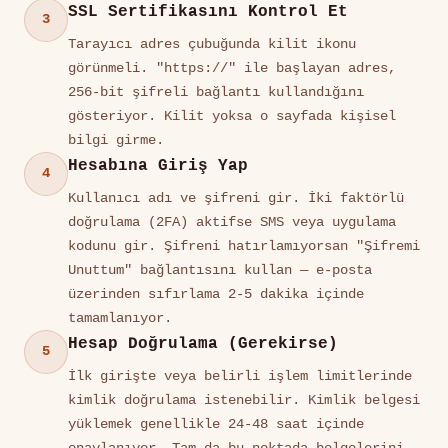
SSL Sertifikasını Kontrol Et
3
Tarayıcı adres çubuğunda kilit ikonu
görünmeli. "https://" ile başlayan adres,
256-bit şifreli bağlantı kullandığını
gösteriyor. Kilit yoksa o sayfada kişisel
bilgi girme.
Hesabına Giriş Yap
4
Kullanıcı adı ve şifreni gir. İki faktörlü
doğrulama (2FA) aktifse SMS veya uygulama
kodunu gir. Şifreni hatırlamıyorsan "Şifremi
Unuttum" bağlantısını kullan — e-posta
üzerinden sıfırlama 2-5 dakika içinde
tamamlanıyor.
Hesap Doğrulama (Gerekirse)
5
İlk girişte veya belirli işlem limitlerinde
kimlik doğrulama istenebilir. Kimlik belgesi
yüklemek genellikle 24-48 saat içinde