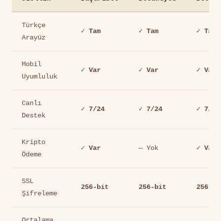
Türkçe
✓ Tam
✓ Tam
✓ Tam
Arayüz
Mobil
✓ Var
✓ Var
✓ Var
Uyumluluk
Canlı
✓ 7/24
✓ 7/24
✓ 7/24
Destek
Kripto
✓ Var
— Yok
✓ Var
Ödeme
SSL
256-bit
256-bit
256-bi
Şifreleme
Ortalama