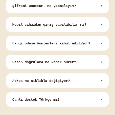
gerek yok. Erişim sorunu yaşıyorsan önce
Şifremi unuttum, ne yapmalıyım?
▾
güncel adresi dene. VPN kullanımı platformun
kullanım koşullarına göre değişebiliyor.
Giriş sayfasındaki "Şifremi Unuttum"
bağlantısını kullan. Kayıtlı e-posta
Mobil cihazdan giriş yapılabilir mi?
▾
adresine sıfırlama linki geliyor. İşlem
genellikle 2-5 dakika içinde tamamlanıyor.
Evet. Her üç platform da mobil tarayıcı
üzerinden çalışıyor. iOS ve Android
Hangi ödeme yöntemleri kabul ediliyor?
▾
cihazlarda ayrı uygulama indirmeye gerek
kalmadan erişim sağlanabiliyor.
Banka havalesi, kripto para (Bitcoin, USDT)
ve bazı e-cüzdan seçenekleri mevcut.
Hesap doğrulama ne kadar sürer?
▾
Platforma göre farklılık gösteriyor. Detaylı
liste için her platformun ödeme sayfasına
Kimlik belgesi yüklendikten sonra genellikle
bakabilirsin.
24-48 saat içinde onay geliyor. Yoğun
Adres ne sıklıkla değişiyor?
▾
dönemlerde bu süre 72 saate uzayabiliyor.
Belgelerin net ve okunabilir olması süreci
Başarıbet ortalama 6 haftada bir, Betandyou
kısaltıyor.
ve Betwinner ise 8-10 haftada bir adres
Canlı destek Türkçe mi?
▾
güncelliyor. Kesin bir takvim yok; bu yüzden
bu sayfayı yer imlerine eklemek pratik bir
Her üç platformda da Türkçe canlı destek
çözüm.