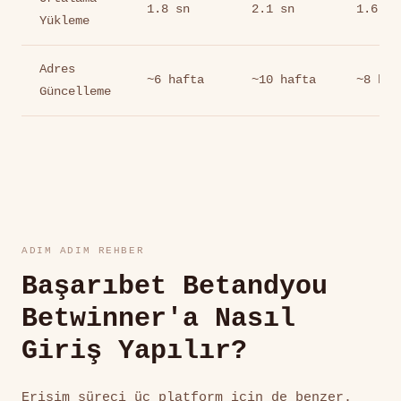
1.8 sn
2.1 sn
1.6 sn
Yükleme
Adres
~6 hafta
~10 hafta
~8 haf
Güncelleme
ADIM ADIM REHBER
Başarıbet Betandyou
Betwinner'a Nasıl
Giriş Yapılır?
Erişim süreci üç platform için de benzer.