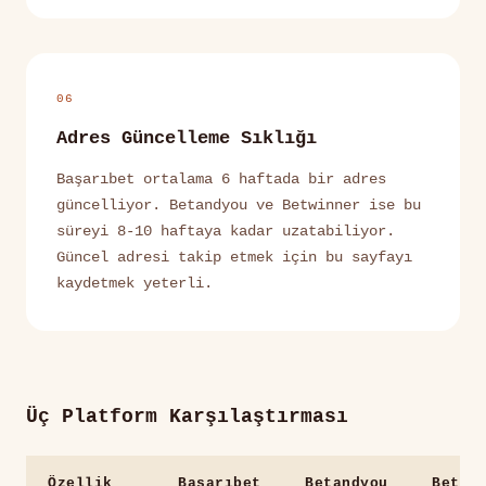
06
Adres Güncelleme Sıklığı
Başarıbet ortalama 6 haftada bir adres
güncelliyor. Betandyou ve Betwinner ise bu
süreyi 8-10 haftaya kadar uzatabiliyor.
Güncel adresi takip etmek için bu sayfayı
kaydetmek yeterli.
Üç Platform Karşılaştırması
Özellik
Başarıbet
Betandyou
Betwi