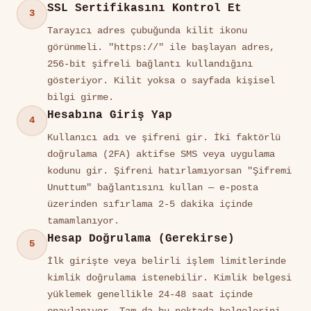
SSL Sertifikasını Kontrol Et
3
Tarayıcı adres çubuğunda kilit ikonu
görünmeli. "https://" ile başlayan adres,
256-bit şifreli bağlantı kullandığını
gösteriyor. Kilit yoksa o sayfada kişisel
bilgi girme.
Hesabına Giriş Yap
4
Kullanıcı adı ve şifreni gir. İki faktörlü
doğrulama (2FA) aktifse SMS veya uygulama
kodunu gir. Şifreni hatırlamıyorsan "Şifremi
Unuttum" bağlantısını kullan — e-posta
üzerinden sıfırlama 2-5 dakika içinde
tamamlanıyor.
Hesap Doğrulama (Gerekirse)
5
İlk girişte veya belirli işlem limitlerinde
kimlik doğrulama istenebilir. Kimlik belgesi
yüklemek genellikle 24-48 saat içinde