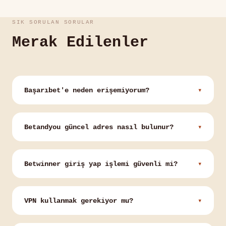
SIK SORULAN SORULAR
Merak Edilenler
Başarıbet'e neden erişemiyorum?
▾
Alan adı değişmiş olabilir. BTK kararlarıyla
zaman zaman eski adresler engelleniyor. Bu
Betandyou güncel adres nasıl bulunur?
▾
sayfanın #guncel-adres bölümünden aktif
bağlantıya ulaşabilirsin.
Bu sayfayı yer imlerine ekle. Adres
değiştiğinde sayfa güncelleniyor. Ayrıca
Betwinner giriş yap işlemi güvenli mi?
▾
platformun resmi sosyal medya hesaplarını
takip etmek de işe yarıyor.
256-bit SSL şifreleme kullanılıyor. Adres
çubuğunda "https://" ve kilit ikonu
VPN kullanmak gerekiyor mu?
▾
görünüyorsa bağlantı güvenli. Bu iki işareti
her zaman kontrol et.
Güncel adreste erişim çalışıyorsa VPN'e