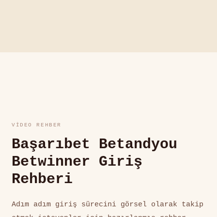
mevcut. Betwinner'da ortalama yanıt süresi 3
dakikanın altında. Betandyou ve Başarıbet'te
bu süre 5 dakikaya kadar çıkabiliyor.
VIDEO REHBER
Başarıbet Betandyou
Betwinner Giriş
Rehberi
Adım adım giriş sürecini görsel olarak takip