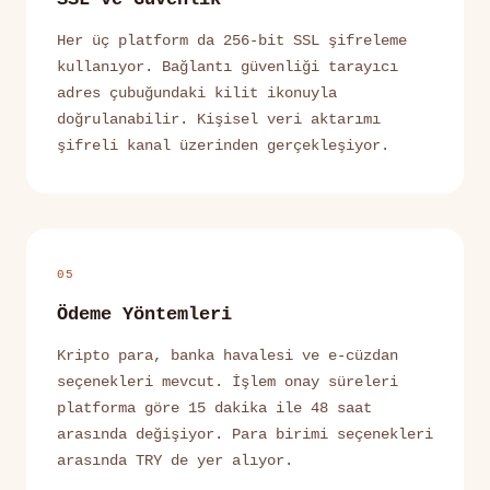
Her üç platform da 256-bit SSL şifreleme
kullanıyor. Bağlantı güvenliği tarayıcı
adres çubuğundaki kilit ikonuyla
doğrulanabilir. Kişisel veri aktarımı
şifreli kanal üzerinden gerçekleşiyor.
05
Ödeme Yöntemleri
Kripto para, banka havalesi ve e-cüzdan
seçenekleri mevcut. İşlem onay süreleri
platforma göre 15 dakika ile 48 saat
arasında değişiyor. Para birimi seçenekleri
arasında TRY de yer alıyor.