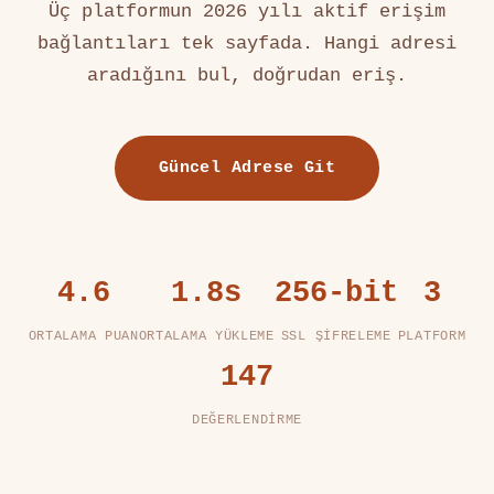
Üç platformun 2026 yılı aktif erişim
bağlantıları tek sayfada. Hangi adresi
aradığını bul, doğrudan eriş.
Güncel Adrese Git
4.6
1.8s
256-bit
3
ORTALAMA PUAN
ORTALAMA YÜKLEME
SSL ŞIFRELEME
PLATFORM
147
DEĞERLENDIRME