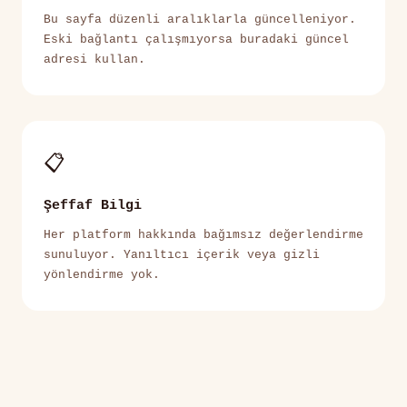
Bu sayfa düzenli aralıklarla güncelleniyor.
Eski bağlantı çalışmıyorsa buradaki güncel
adresi kullan.
📋
Şeffaf Bilgi
Her platform hakkında bağımsız değerlendirme
sunuluyor. Yanıltıcı içerik veya gizli
yönlendirme yok.