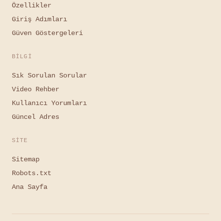
Özellikler
Giriş Adımları
Güven Göstergeleri
BILGI
Sık Sorulan Sorular
Video Rehber
Kullanıcı Yorumları
Güncel Adres
SITE
Sitemap
Robots.txt
Ana Sayfa