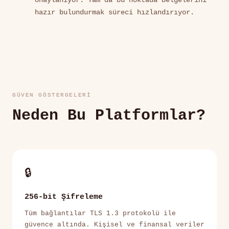
onaylanıyor. Tam da bu noktada belgelerini
hazır bulundurmak süreci hızlandırıyor.
GÜVEN GÖSTERGELERI
Neden Bu Platformlar?
🔒
256-bit Şifreleme
Tüm bağlantılar TLS 1.3 protokolü ile
güvence altında. Kişisel ve finansal veriler