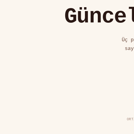
Günce
Üç p
say
ORT