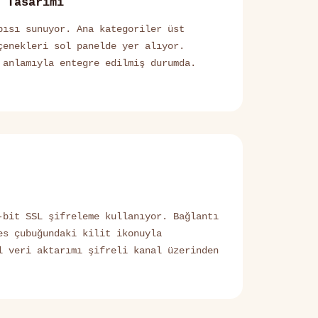
 Tasarımı
pısı sunuyor. Ana kategoriler üst
çenekleri sol panelde yer alıyor.
 anlamıyla entegre edilmiş durumda.
-bit SSL şifreleme kullanıyor. Bağlantı
es çubuğundaki kilit ikonuyla
l veri aktarımı şifreli kanal üzerinden