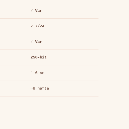
✓ Var
✓ 7/24
✓ Var
256-bit
1.6 sn
~8 hafta