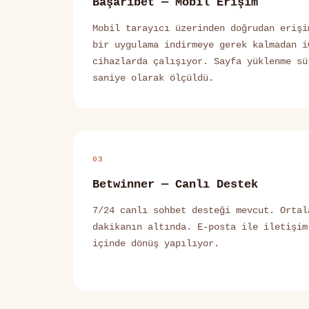
Başarıbet — Mobil Erişim
Mobil tarayıcı üzerinden doğrudan erişi
bir uygulama indirmeye gerek kalmadan i
cihazlarda çalışıyor. Sayfa yüklenme sü
saniye olarak ölçüldü.
03
Betwinner — Canlı Destek
7/24 canlı sohbet desteği mevcut. Ortal
dakikanın altında. E-posta ile iletişim
içinde dönüş yapılıyor.