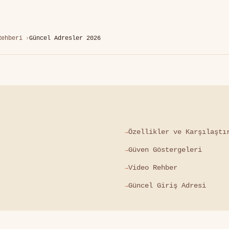
Rehberi
Güncel Adresler 2026
Özellikler ve Karşılaştı
Güven Göstergeleri
Video Rehber
Güncel Giriş Adresi