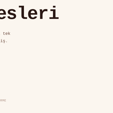
esleri
ı tek
riş.
IRME