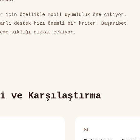
r için özellikle mobil uyumluluk öne çıkıyor.
anlı destek hızı önemli bir kriter. Başarıbet
eme sıklığı dikkat çekiyor.
i ve Karşılaştırma
02