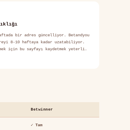
ıklığı
aftada bir adres güncelliyor. Betandyou
reyi 8-10 haftaya kadar uzatabiliyor.
mek için bu sayfayı kaydetmek yeterli.
Betwinner
✓ Tam