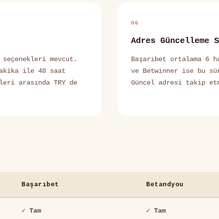
06
Adres Güncelleme S
 seçenekleri mevcut.
Başarıbet ortalama 6 h
akika ile 48 saat
ve Betwinner ise bu sü
leri arasında TRY de
Güncel adresi takip et
Başarıbet
Betandyou
✓ Tam
✓ Tam