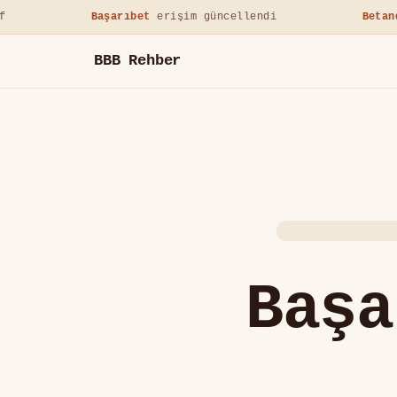
Başarıbet
erişim güncellendi
Betandy
BBB Rehber
Başa