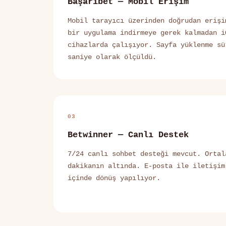
Başarıbet — Mobil Erişim
Mobil tarayıcı üzerinden doğrudan erişi
bir uygulama indirmeye gerek kalmadan i
cihazlarda çalışıyor. Sayfa yüklenme sü
saniye olarak ölçüldü.
03
Betwinner — Canlı Destek
7/24 canlı sohbet desteği mevcut. Ortal
dakikanın altında. E-posta ile iletişim
içinde dönüş yapılıyor.