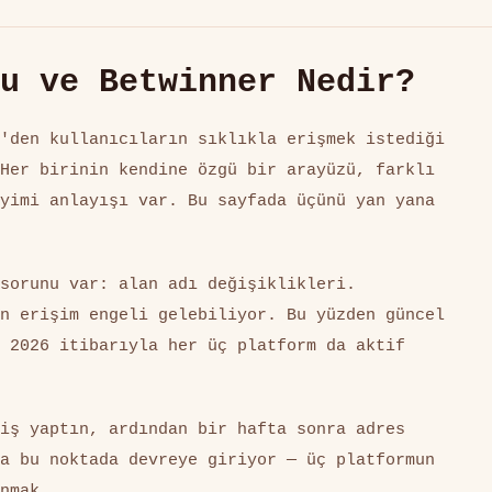
u ve Betwinner Nedir?
'den kullanıcıların sıklıkla erişmek istediği
Her birinin kendine özgü bir arayüzü, farklı
yimi anlayışı var. Bu sayfada üçünü yan yana
sorunu var: alan adı değişiklikleri.
n erişim engeli gelebiliyor. Bu yüzden güncel
 2026 itibarıyla her üç platform da aktif
iş yaptın, ardından bir hafta sonra adres
a bu noktada devreye giriyor — üç platformun
nmak.