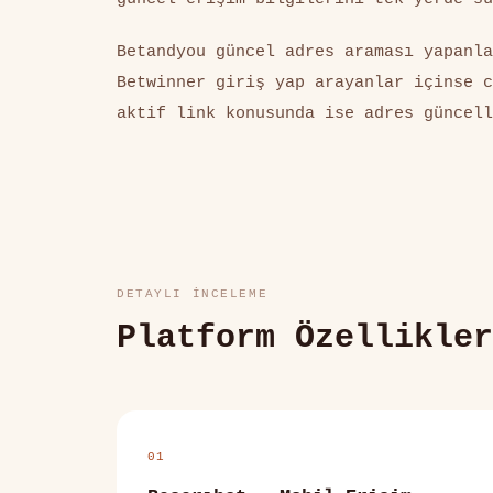
Betandyou güncel adres araması yapanla
Betwinner giriş yap arayanlar içinse c
aktif link konusunda ise adres güncell
DETAYLI İNCELEME
Platform Özellikler
01