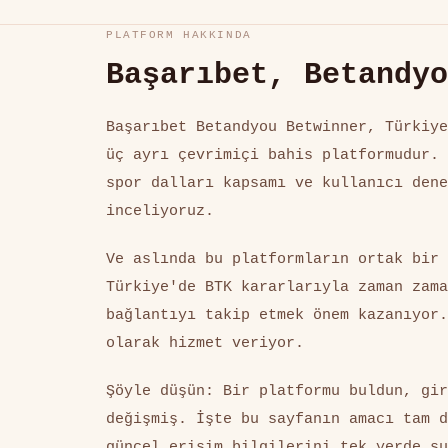
PLATFORM HAKKINDA
Başarıbet, Betandyo
Başarıbet Betandyou Betwinner, Türkiye
üç ayrı çevrimiçi bahis platformudur. 
spor dalları kapsamı ve kullanıcı dene
inceliyoruz.
Ve aslında bu platformların ortak bir 
Türkiye'de BTK kararlarıyla zaman zama
bağlantıyı takip etmek önem kazanıyor.
olarak hizmet veriyor.
Şöyle düşün: Bir platformu buldun, gir
değişmiş. İşte bu sayfanın amacı tam d
güncel erişim bilgilerini tek yerde su