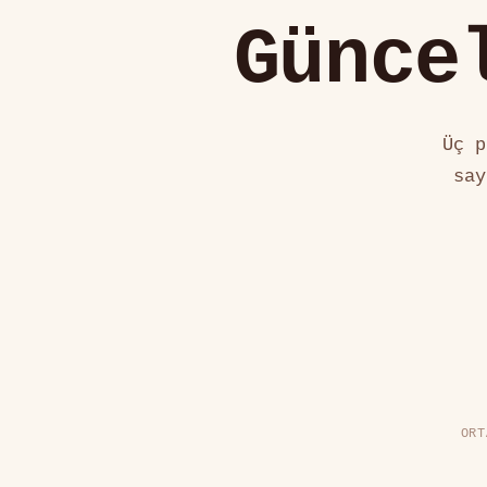
Günce
Üç p
say
ORT