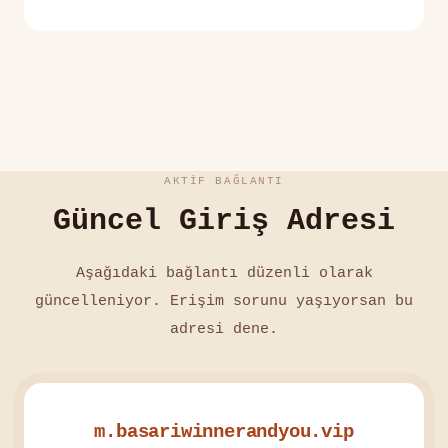
AKTIF BAĞLANTI
Güncel Giriş Adresi
Aşağıdaki bağlantı düzenli olarak
güncelleniyor. Erişim sorunu yaşıyorsan bu
adresi dene.
m.basariwinnerandyou.vip