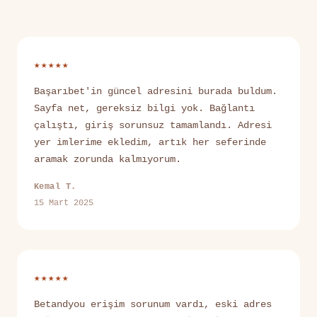
★★★★★
Başarıbet'in güncel adresini burada buldum.
Sayfa net, gereksiz bilgi yok. Bağlantı
çalıştı, giriş sorunsuz tamamlandı. Adresi
yer imlerime ekledim, artık her seferinde
aramak zorunda kalmıyorum.
Kemal T.
15 Mart 2025
★★★★★
Betandyou erişim sorunum vardı, eski adres