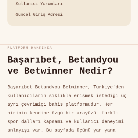
Kullanıcı Yorumları
Güncel Giriş Adresi
PLATFORM HAKKINDA
Başarıbet, Betandyou
ve Betwinner Nedir?
Başarıbet Betandyou Betwinner, Türkiye'den
kullanıcıların sıklıkla erişmek istediği üç
ayrı çevrimiçi bahis platformudur. Her
birinin kendine özgü bir arayüzü, farklı
spor dalları kapsamı ve kullanıcı deneyimi
anlayışı var. Bu sayfada üçünü yan yana