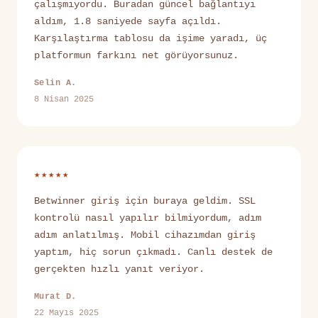
çalışmıyordu. Buradan güncel bağlantıyı
aldım, 1.8 saniyede sayfa açıldı.
Karşılaştırma tablosu da işime yaradı, üç
platformun farkını net görüyorsunuz.
Selin A.
8 Nisan 2025
★★★★★
Betwinner giriş için buraya geldim. SSL
kontrolü nasıl yapılır bilmiyordum, adım
adım anlatılmış. Mobil cihazımdan giriş
yaptım, hiç sorun çıkmadı. Canlı destek de
gerçekten hızlı yanıt veriyor.
Murat D.
22 Mayıs 2025