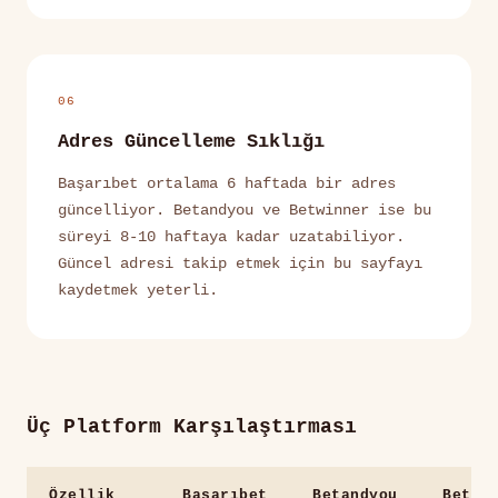
06
Adres Güncelleme Sıklığı
Başarıbet ortalama 6 haftada bir adres
güncelliyor. Betandyou ve Betwinner ise bu
süreyi 8-10 haftaya kadar uzatabiliyor.
Güncel adresi takip etmek için bu sayfayı
kaydetmek yeterli.
Üç Platform Karşılaştırması
Özellik
Başarıbet
Betandyou
Betwi