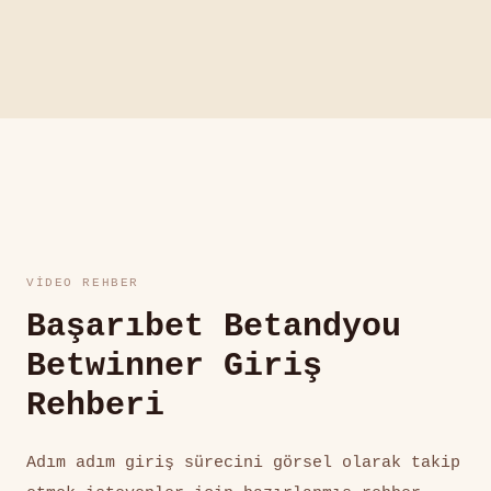
mevcut. Betwinner'da ortalama yanıt süresi 3
dakikanın altında. Betandyou ve Başarıbet'te
bu süre 5 dakikaya kadar çıkabiliyor.
VIDEO REHBER
Başarıbet Betandyou
Betwinner Giriş
Rehberi
Adım adım giriş sürecini görsel olarak takip