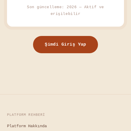
Son güncelleme: 2026 — Aktif ve
erişilebilir
Şimdi Giriş Yap
PLATFORM REHBERI
Platform Hakkında