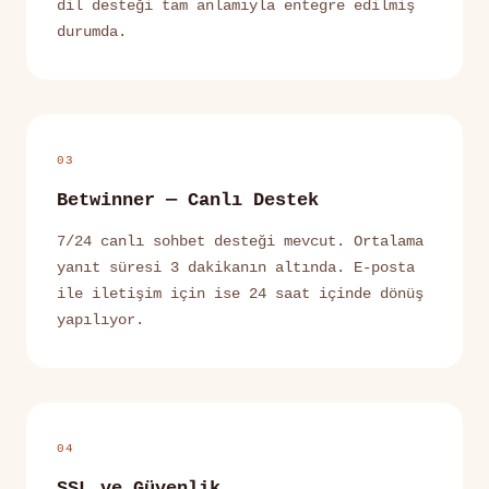
dil desteği tam anlamıyla entegre edilmiş
durumda.
03
Betwinner — Canlı Destek
7/24 canlı sohbet desteği mevcut. Ortalama
yanıt süresi 3 dakikanın altında. E-posta
ile iletişim için ise 24 saat içinde dönüş
yapılıyor.
04
SSL ve Güvenlik