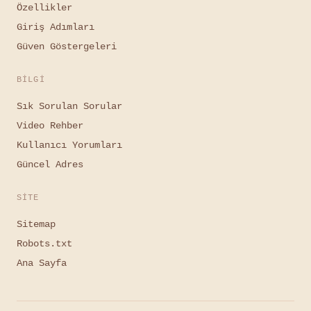
Özellikler
Giriş Adımları
Güven Göstergeleri
BILGI
Sık Sorulan Sorular
Video Rehber
Kullanıcı Yorumları
Güncel Adres
SITE
Sitemap
Robots.txt
Ana Sayfa