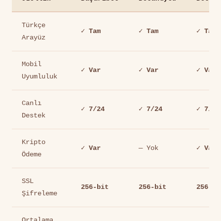
Türkçe
✓ Tam
✓ Tam
✓ Tam
Arayüz
Mobil
✓ Var
✓ Var
✓ Var
Uyumluluk
Canlı
✓ 7/24
✓ 7/24
✓ 7/24
Destek
Kripto
✓ Var
— Yok
✓ Var
Ödeme
SSL
256-bit
256-bit
256-bi
Şifreleme
Ortalama