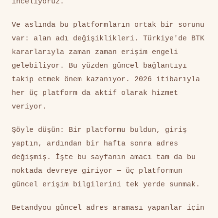
inceliyoruz.
Ve aslında bu platformların ortak bir sorunu
var: alan adı değişiklikleri. Türkiye'de BTK
kararlarıyla zaman zaman erişim engeli
gelebiliyor. Bu yüzden güncel bağlantıyı
takip etmek önem kazanıyor. 2026 itibarıyla
her üç platform da aktif olarak hizmet
veriyor.
Şöyle düşün: Bir platformu buldun, giriş
yaptın, ardından bir hafta sonra adres
değişmiş. İşte bu sayfanın amacı tam da bu
noktada devreye giriyor — üç platformun
güncel erişim bilgilerini tek yerde sunmak.
Betandyou güncel adres araması yapanlar için