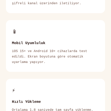
şifreli kanal üzerinden iletiliyor.
📱
Mobil Uyumluluk
iOS 15+ ve Android 10+ cihazlarda test
edildi. Ekran boyutuna göre otomatik
uyarlama yapıyor.
⚡
Hızlı Yükleme
Ortalama 1.8 saniyede tam sayfa yüklenme.