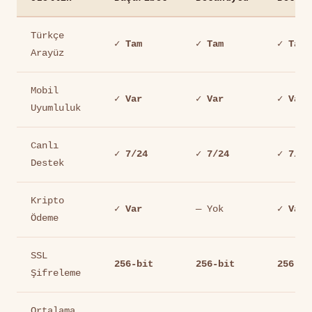
Türkçe
✓ Tam
✓ Tam
✓ Tam
Arayüz
Mobil
✓ Var
✓ Var
✓ Var
Uyumluluk
Canlı
✓ 7/24
✓ 7/24
✓ 7/24
Destek
Kripto
✓ Var
— Yok
✓ Var
Ödeme
SSL
256-bit
256-bit
256-bi
Şifreleme
Ortalama