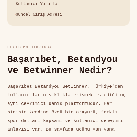
Kullanıcı Yorumları
Güncel Giriş Adresi
PLATFORM HAKKINDA
Başarıbet, Betandyou
ve Betwinner Nedir?
Başarıbet Betandyou Betwinner, Türkiye'den
kullanıcıların sıklıkla erişmek istediği üç
ayrı çevrimiçi bahis platformudur. Her
birinin kendine özgü bir arayüzü, farklı
spor dalları kapsamı ve kullanıcı deneyimi
anlayışı var. Bu sayfada üçünü yan yana