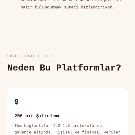
onaylanıyor. Tam da bu noktada belgelerini
hazır bulundurmak süreci hızlandırıyor.
GÜVEN GÖSTERGELERI
Neden Bu Platformlar?
🔒
256-bit Şifreleme
Tüm bağlantılar TLS 1.3 protokolü ile
güvence altında. Kişisel ve finansal veriler