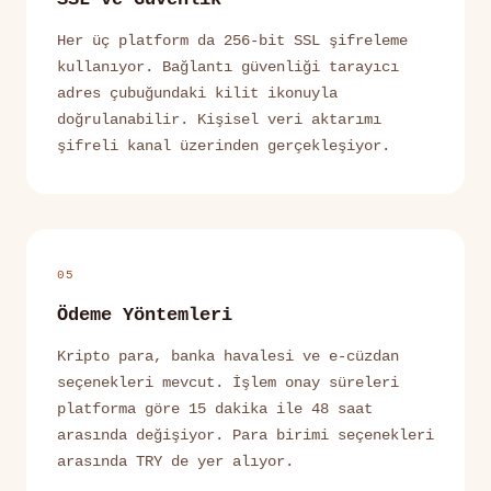
Her üç platform da 256-bit SSL şifreleme
kullanıyor. Bağlantı güvenliği tarayıcı
adres çubuğundaki kilit ikonuyla
doğrulanabilir. Kişisel veri aktarımı
şifreli kanal üzerinden gerçekleşiyor.
05
Ödeme Yöntemleri
Kripto para, banka havalesi ve e-cüzdan
seçenekleri mevcut. İşlem onay süreleri
platforma göre 15 dakika ile 48 saat
arasında değişiyor. Para birimi seçenekleri
arasında TRY de yer alıyor.