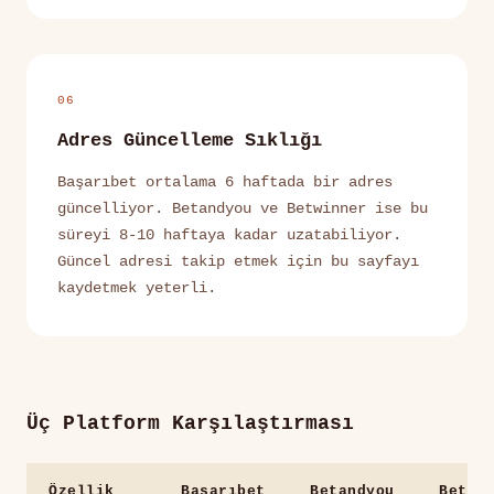
06
Adres Güncelleme Sıklığı
Başarıbet ortalama 6 haftada bir adres
güncelliyor. Betandyou ve Betwinner ise bu
süreyi 8-10 haftaya kadar uzatabiliyor.
Güncel adresi takip etmek için bu sayfayı
kaydetmek yeterli.
Üç Platform Karşılaştırması
Özellik
Başarıbet
Betandyou
Betwi