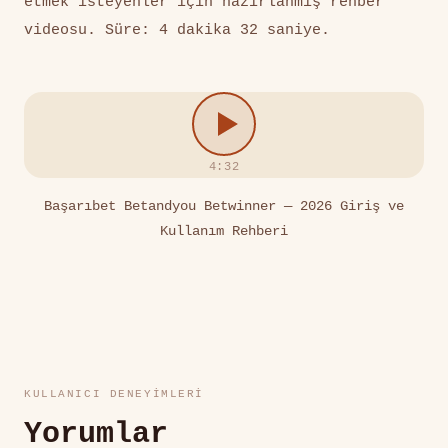
etmek isteyenler için hazırlanmış rehber
videosu. Süre: 4 dakika 32 saniye.
4:32
Başarıbet Betandyou Betwinner — 2026 Giriş ve
Kullanım Rehberi
KULLANICI DENEYIMLERI
Yorumlar