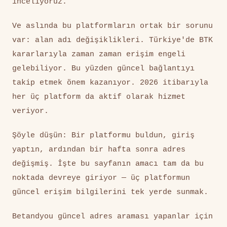
inceliyoruz.
Ve aslında bu platformların ortak bir sorunu
var: alan adı değişiklikleri. Türkiye'de BTK
kararlarıyla zaman zaman erişim engeli
gelebiliyor. Bu yüzden güncel bağlantıyı
takip etmek önem kazanıyor. 2026 itibarıyla
her üç platform da aktif olarak hizmet
veriyor.
Şöyle düşün: Bir platformu buldun, giriş
yaptın, ardından bir hafta sonra adres
değişmiş. İşte bu sayfanın amacı tam da bu
noktada devreye giriyor — üç platformun
güncel erişim bilgilerini tek yerde sunmak.
Betandyou güncel adres araması yapanlar için