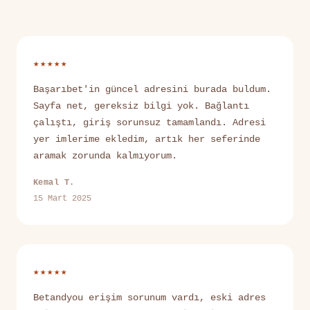
★★★★★
Başarıbet'in güncel adresini burada buldum.
Sayfa net, gereksiz bilgi yok. Bağlantı
çalıştı, giriş sorunsuz tamamlandı. Adresi
yer imlerime ekledim, artık her seferinde
aramak zorunda kalmıyorum.
Kemal T.
15 Mart 2025
★★★★★
Betandyou erişim sorunum vardı, eski adres