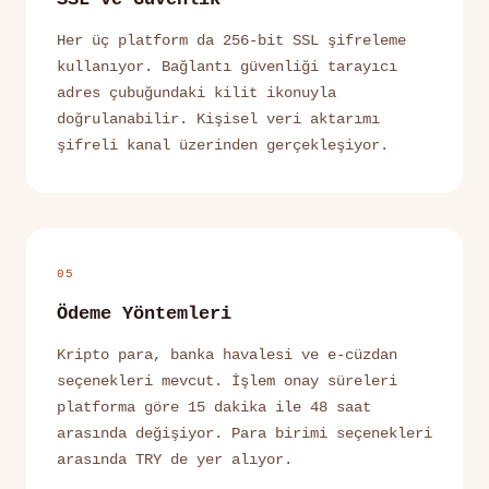
Her üç platform da 256-bit SSL şifreleme
kullanıyor. Bağlantı güvenliği tarayıcı
adres çubuğundaki kilit ikonuyla
doğrulanabilir. Kişisel veri aktarımı
şifreli kanal üzerinden gerçekleşiyor.
05
Ödeme Yöntemleri
Kripto para, banka havalesi ve e-cüzdan
seçenekleri mevcut. İşlem onay süreleri
platforma göre 15 dakika ile 48 saat
arasında değişiyor. Para birimi seçenekleri
arasında TRY de yer alıyor.