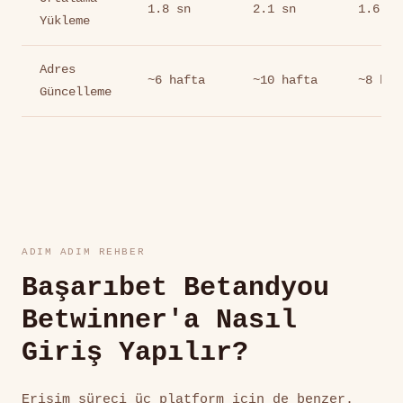
1.8 sn
2.1 sn
1.6 sn
Yükleme
Adres
~6 hafta
~10 hafta
~8 haf
Güncelleme
ADIM ADIM REHBER
Başarıbet Betandyou
Betwinner'a Nasıl
Giriş Yapılır?
Erişim süreci üç platform için de benzer.