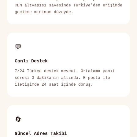
CDN altyapısı sayesinde Türkiye'den erişimde
gecikme minimum düzeyde.
💬
Canlı Destek
7/24 Türkçe destek mevcut. Ortalama yanıt
süresi 3 dakikanın altında. E-posta ile
iletişimde 24 saat içinde dönüş.
🔄
Güncel Adres Takibi