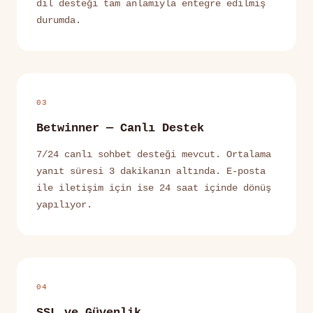
dil desteği tam anlamıyla entegre edilmiş
durumda.
03
Betwinner — Canlı Destek
7/24 canlı sohbet desteği mevcut. Ortalama
yanıt süresi 3 dakikanın altında. E-posta
ile iletişim için ise 24 saat içinde dönüş
yapılıyor.
04
SSL ve Güvenlik