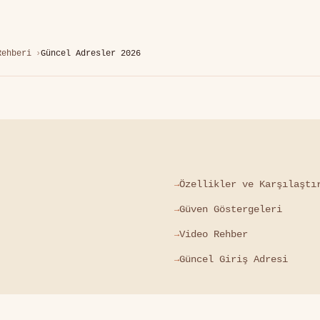
Rehberi
Güncel Adresler 2026
Özellikler ve Karşılaştı
Güven Göstergeleri
Video Rehber
Güncel Giriş Adresi