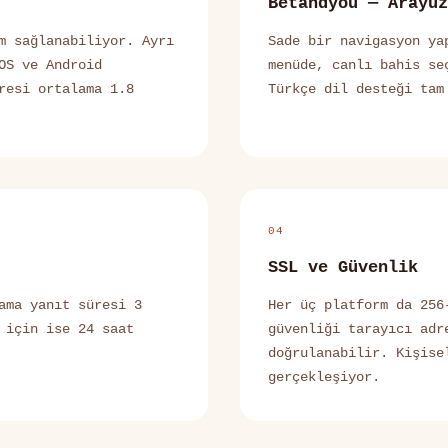
Betandyou — Arayüz
m sağlanabiliyor. Ayrı
Sade bir navigasyon ya
OS ve Android
menüde, canlı bahis se
resi ortalama 1.8
Türkçe dil desteği tam
04
SSL ve Güvenlik
ama yanıt süresi 3
Her üç platform da 256
 için ise 24 saat
güvenliği tarayıcı adr
doğrulanabilir. Kişise
gerçekleşiyor.