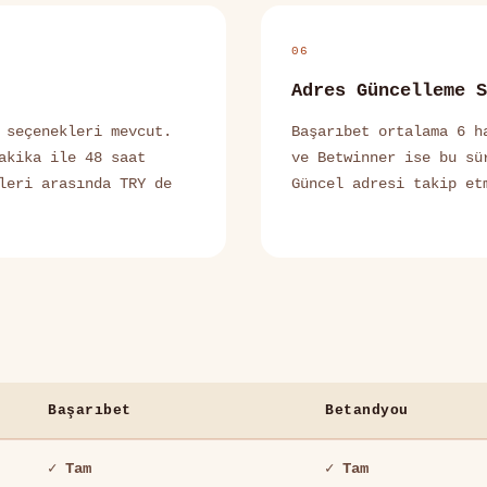
06
Adres Güncelleme S
 seçenekleri mevcut.
Başarıbet ortalama 6 h
akika ile 48 saat
ve Betwinner ise bu sü
leri arasında TRY de
Güncel adresi takip et
Başarıbet
Betandyou
✓ Tam
✓ Tam