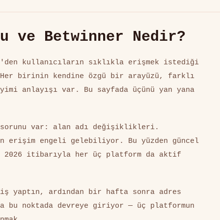
u ve Betwinner Nedir?
'den kullanıcıların sıklıkla erişmek istediği
Her birinin kendine özgü bir arayüzü, farklı
yimi anlayışı var. Bu sayfada üçünü yan yana
sorunu var: alan adı değişiklikleri.
n erişim engeli gelebiliyor. Bu yüzden güncel
 2026 itibarıyla her üç platform da aktif
iş yaptın, ardından bir hafta sonra adres
a bu noktada devreye giriyor — üç platformun
nmak.