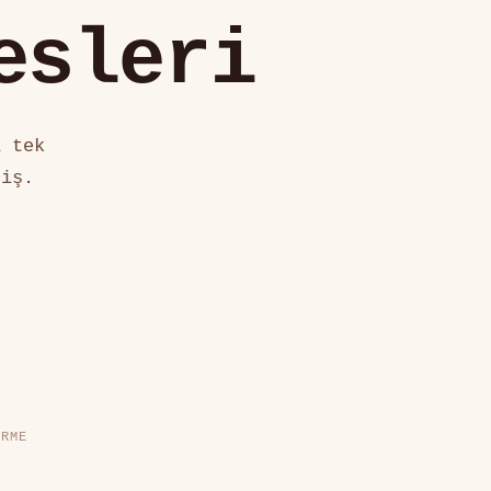
esleri
ı tek
riş.
IRME