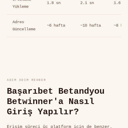
1.8 sn
2.1 sn
1.6 sn
Yükleme
Adres
~6 hafta
~10 hafta
~8 haf
Güncelleme
ADIM ADIM REHBER
Başarıbet Betandyou
Betwinner'a Nasıl
Giriş Yapılır?
Erişim süreci üç platform için de benzer.