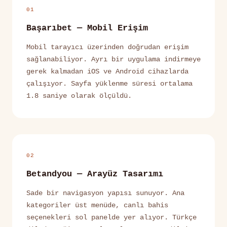
01
Başarıbet — Mobil Erişim
Mobil tarayıcı üzerinden doğrudan erişim
sağlanabiliyor. Ayrı bir uygulama indirmeye
gerek kalmadan iOS ve Android cihazlarda
çalışıyor. Sayfa yüklenme süresi ortalama
1.8 saniye olarak ölçüldü.
02
Betandyou — Arayüz Tasarımı
Sade bir navigasyon yapısı sunuyor. Ana
kategoriler üst menüde, canlı bahis
seçenekleri sol panelde yer alıyor. Türkçe