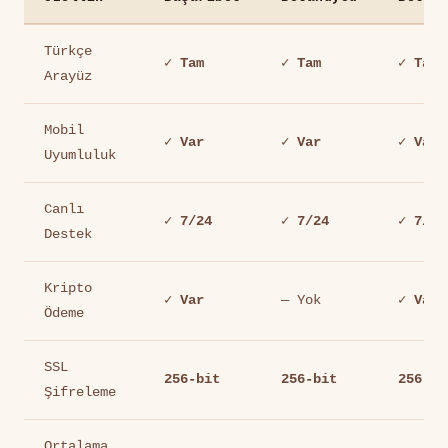
Türkçe
✓ Tam
✓ Tam
✓ Tam
Arayüz
Mobil
✓ Var
✓ Var
✓ Var
Uyumluluk
Canlı
✓ 7/24
✓ 7/24
✓ 7/24
Destek
Kripto
✓ Var
— Yok
✓ Var
Ödeme
SSL
256-bit
256-bit
256-bi
Şifreleme
Ortalama