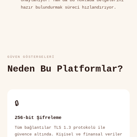
onaylanıyor. Tam da bu noktada belgelerini
hazır bulundurmak süreci hızlandırıyor.
GÜVEN GÖSTERGELERI
Neden Bu Platformlar?
🔒
256-bit Şifreleme
Tüm bağlantılar TLS 1.3 protokolü ile
güvence altında. Kişisel ve finansal veriler