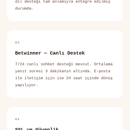
dil desteği tam anlamıyla entegre edilmiş
durumda.
03
Betwinner — Canlı Destek
7/24 canlı sohbet desteği mevcut. Ortalama
yanıt süresi 3 dakikanın altında. E-posta
ile iletişim için ise 24 saat içinde dönüş
yapılıyor.
04
SSL ve Güvenlik