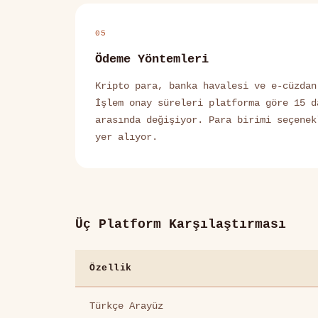
05
Ödeme Yöntemleri
Kripto para, banka havalesi ve e-cüzdan
İşlem onay süreleri platforma göre 15 d
arasında değişiyor. Para birimi seçenek
yer alıyor.
Üç Platform Karşılaştırması
Özellik
Türkçe Arayüz