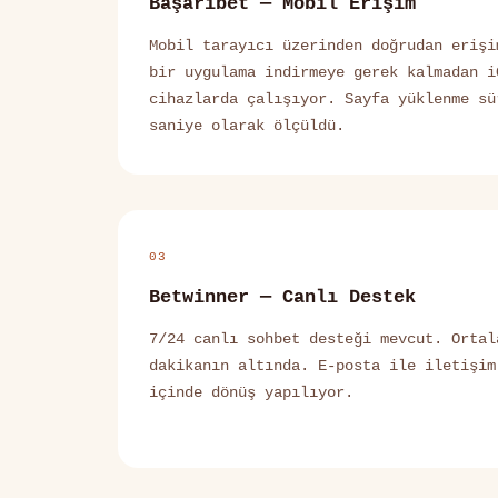
Başarıbet — Mobil Erişim
Mobil tarayıcı üzerinden doğrudan erişi
bir uygulama indirmeye gerek kalmadan i
cihazlarda çalışıyor. Sayfa yüklenme sü
saniye olarak ölçüldü.
03
Betwinner — Canlı Destek
7/24 canlı sohbet desteği mevcut. Ortal
dakikanın altında. E-posta ile iletişim
içinde dönüş yapılıyor.