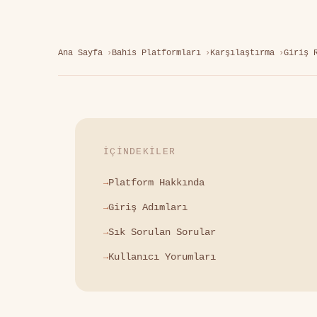
Ana Sayfa
Bahis Platformları
Karşılaştırma
Giriş 
İÇINDEKILER
Platform Hakkında
Giriş Adımları
Sık Sorulan Sorular
Kullanıcı Yorumları