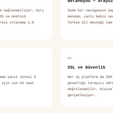
Betandyou — Arayüz
m sağlanabiliyor. Ayrı
Sade bir navigasyon ya
OS ve Android
menüde, canlı bahis se
resi ortalama 1.8
Türkçe dil desteği tam
04
SSL ve Güvenlik
ama yanıt süresi 3
Her üç platform da 256
 için ise 24 saat
güvenliği tarayıcı adr
doğrulanabilir. Kişise
gerçekleşiyor.