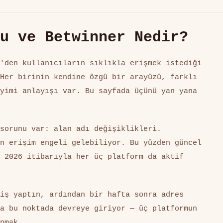
u ve Betwinner Nedir?
'den kullanıcıların sıklıkla erişmek istediği
Her birinin kendine özgü bir arayüzü, farklı
yimi anlayışı var. Bu sayfada üçünü yan yana
sorunu var: alan adı değişiklikleri.
n erişim engeli gelebiliyor. Bu yüzden güncel
 2026 itibarıyla her üç platform da aktif
iş yaptın, ardından bir hafta sonra adres
a bu noktada devreye giriyor — üç platformun
nmak.