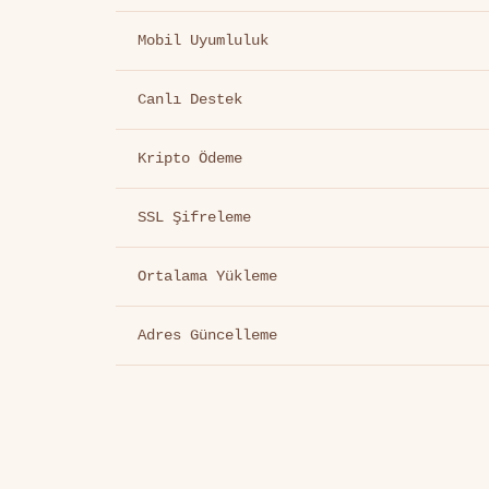
Mobil Uyumluluk
Canlı Destek
Kripto Ödeme
SSL Şifreleme
Ortalama Yükleme
Adres Güncelleme