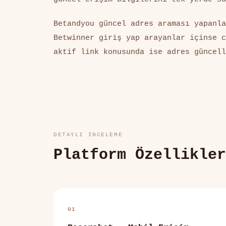
Betandyou güncel adres araması yapanla
Betwinner giriş yap arayanlar içinse c
aktif link konusunda ise adres güncell
DETAYLI İNCELEME
Platform Özellikler
01