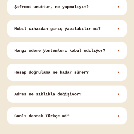
gerek yok. Erişim sorunu yaşıyorsan önce
Şifremi unuttum, ne yapmalıyım?
▾
güncel adresi dene. VPN kullanımı platformun
kullanım koşullarına göre değişebiliyor.
Giriş sayfasındaki "Şifremi Unuttum"
bağlantısını kullan. Kayıtlı e-posta
Mobil cihazdan giriş yapılabilir mi?
▾
adresine sıfırlama linki geliyor. İşlem
genellikle 2-5 dakika içinde tamamlanıyor.
Evet. Her üç platform da mobil tarayıcı
üzerinden çalışıyor. iOS ve Android
Hangi ödeme yöntemleri kabul ediliyor?
▾
cihazlarda ayrı uygulama indirmeye gerek
kalmadan erişim sağlanabiliyor.
Banka havalesi, kripto para (Bitcoin, USDT)
ve bazı e-cüzdan seçenekleri mevcut.
Hesap doğrulama ne kadar sürer?
▾
Platforma göre farklılık gösteriyor. Detaylı
liste için her platformun ödeme sayfasına
Kimlik belgesi yüklendikten sonra genellikle
bakabilirsin.
24-48 saat içinde onay geliyor. Yoğun
Adres ne sıklıkla değişiyor?
▾
dönemlerde bu süre 72 saate uzayabiliyor.
Belgelerin net ve okunabilir olması süreci
Başarıbet ortalama 6 haftada bir, Betandyou
kısaltıyor.
ve Betwinner ise 8-10 haftada bir adres
Canlı destek Türkçe mi?
▾
güncelliyor. Kesin bir takvim yok; bu yüzden
bu sayfayı yer imlerine eklemek pratik bir
Her üç platformda da Türkçe canlı destek
çözüm.