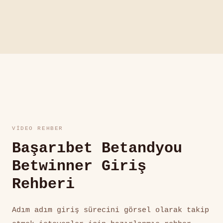
mevcut. Betwinner'da ortalama yanıt süresi 3
dakikanın altında. Betandyou ve Başarıbet'te
bu süre 5 dakikaya kadar çıkabiliyor.
VIDEO REHBER
Başarıbet Betandyou
Betwinner Giriş
Rehberi
Adım adım giriş sürecini görsel olarak takip