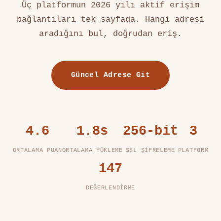
Üç platformun 2026 yılı aktif erişim
bağlantıları tek sayfada. Hangi adresi
aradığını bul, doğrudan eriş.
Güncel Adrese Git
4.6
1.8s
256-bit
3
ORTALAMA PUAN
ORTALAMA YÜKLEME
SSL ŞIFRELEME
PLATFORM
147
DEĞERLENDIRME