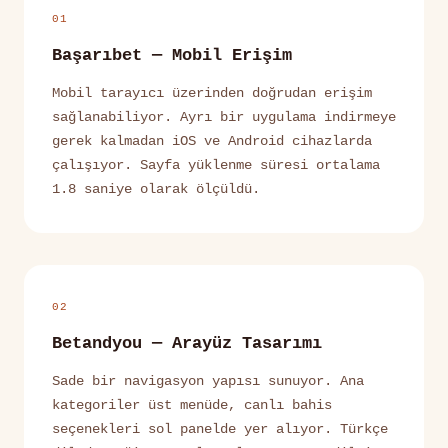
01
Başarıbet — Mobil Erişim
Mobil tarayıcı üzerinden doğrudan erişim
sağlanabiliyor. Ayrı bir uygulama indirmeye
gerek kalmadan iOS ve Android cihazlarda
çalışıyor. Sayfa yüklenme süresi ortalama
1.8 saniye olarak ölçüldü.
02
Betandyou — Arayüz Tasarımı
Sade bir navigasyon yapısı sunuyor. Ana
kategoriler üst menüde, canlı bahis
seçenekleri sol panelde yer alıyor. Türkçe