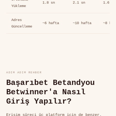
1.8 sn
2.1 sn
1.6 sn
Yükleme
Adres
~6 hafta
~10 hafta
~8 haf
Güncelleme
ADIM ADIM REHBER
Başarıbet Betandyou
Betwinner'a Nasıl
Giriş Yapılır?
Erişim süreci üç platform için de benzer.