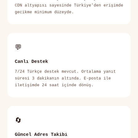
CDN altyapısı sayesinde Türkiye'den erişimde
gecikme minimum düzeyde.
💬
Canlı Destek
7/24 Türkçe destek mevcut. Ortalama yanıt
süresi 3 dakikanın altında. E-posta ile
iletişimde 24 saat içinde dönüş.
🔄
Güncel Adres Takibi