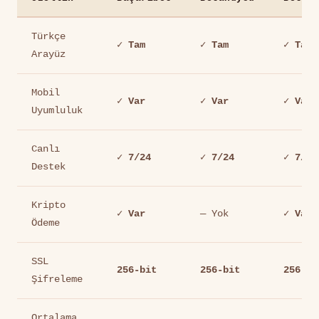
Türkçe
✓ Tam
✓ Tam
✓ Tam
Arayüz
Mobil
✓ Var
✓ Var
✓ Var
Uyumluluk
Canlı
✓ 7/24
✓ 7/24
✓ 7/24
Destek
Kripto
✓ Var
— Yok
✓ Var
Ödeme
SSL
256-bit
256-bit
256-bi
Şifreleme
Ortalama