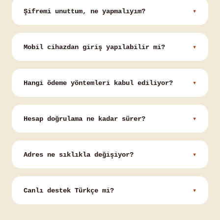
gerek yok. Erişim sorunu yaşıyorsan önce
Şifremi unuttum, ne yapmalıyım?
▾
güncel adresi dene. VPN kullanımı platformun
kullanım koşullarına göre değişebiliyor.
Giriş sayfasındaki "Şifremi Unuttum"
bağlantısını kullan. Kayıtlı e-posta
Mobil cihazdan giriş yapılabilir mi?
▾
adresine sıfırlama linki geliyor. İşlem
genellikle 2-5 dakika içinde tamamlanıyor.
Evet. Her üç platform da mobil tarayıcı
üzerinden çalışıyor. iOS ve Android
Hangi ödeme yöntemleri kabul ediliyor?
▾
cihazlarda ayrı uygulama indirmeye gerek
kalmadan erişim sağlanabiliyor.
Banka havalesi, kripto para (Bitcoin, USDT)
ve bazı e-cüzdan seçenekleri mevcut.
Hesap doğrulama ne kadar sürer?
▾
Platforma göre farklılık gösteriyor. Detaylı
liste için her platformun ödeme sayfasına
Kimlik belgesi yüklendikten sonra genellikle
bakabilirsin.
24-48 saat içinde onay geliyor. Yoğun
Adres ne sıklıkla değişiyor?
▾
dönemlerde bu süre 72 saate uzayabiliyor.
Belgelerin net ve okunabilir olması süreci
Başarıbet ortalama 6 haftada bir, Betandyou
kısaltıyor.
ve Betwinner ise 8-10 haftada bir adres
Canlı destek Türkçe mi?
▾
güncelliyor. Kesin bir takvim yok; bu yüzden
bu sayfayı yer imlerine eklemek pratik bir
Her üç platformda da Türkçe canlı destek
çözüm.