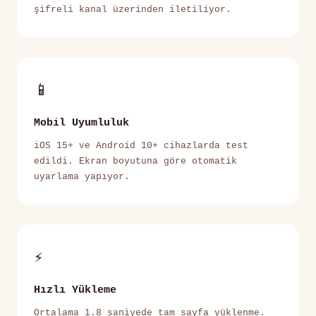
şifreli kanal üzerinden iletiliyor.
📱
Mobil Uyumluluk
iOS 15+ ve Android 10+ cihazlarda test
edildi. Ekran boyutuna göre otomatik
uyarlama yapıyor.
⚡
Hızlı Yükleme
Ortalama 1.8 saniyede tam sayfa yüklenme.