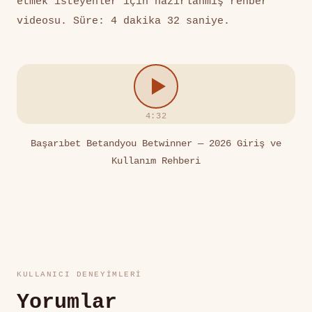
etmek isteyenler için hazırlanmış rehber
videosu. Süre: 4 dakika 32 saniye.
4:32
Başarıbet Betandyou Betwinner — 2026 Giriş ve
Kullanım Rehberi
KULLANICI DENEYIMLERI
Yorumlar