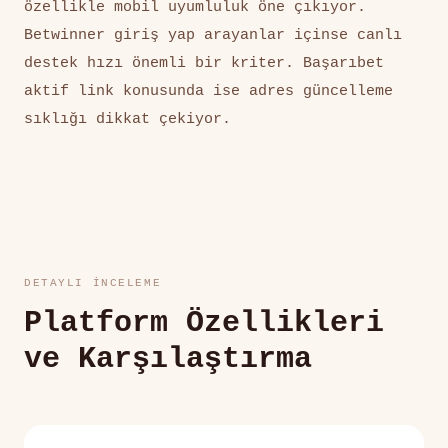
özellikle mobil uyumluluk öne çıkıyor.
Betwinner giriş yap arayanlar içinse canlı
destek hızı önemli bir kriter. Başarıbet
aktif link konusunda ise adres güncelleme
sıklığı dikkat çekiyor.
DETAYLI İNCELEME
Platform Özellikleri
ve Karşılaştırma