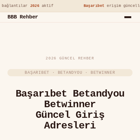
 bağlantılar
2026
aktif
Başarıbet
erişim güncell
BBB Rehber
2026 GÜNCEL REHBER
BAŞARIBET · BETANDYOU · BETWINNER
Başarıbet Betandyou
Betwinner
Güncel Giriş
Adresleri