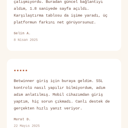
çalışmıyordu. Buradan güncel bağlantıyı
aldım, 1.8 saniyede sayfa açıldı.
Karşılaştırma tablosu da işime yaradı, üç
platformun farkını net görüyorsunuz.
Selin A.
8 Nisan 2025
★★★★★
Betwinner giriş için buraya geldim. SSL
kontrolü nasıl yapılır bilmiyordum, adım
adım anlatılmış. Mobil cihazımdan giriş
yaptım, hiç sorun çıkmadı. Canlı destek de
gerçekten hızlı yanıt veriyor.
Murat D.
22 Mayıs 2025