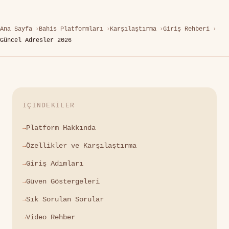
Ana Sayfa
Bahis Platformları
Karşılaştırma
Giriş Rehberi
Güncel Adresler 2026
İÇINDEKILER
Platform Hakkında
Özellikler ve Karşılaştırma
Giriş Adımları
Güven Göstergeleri
Sık Sorulan Sorular
Video Rehber