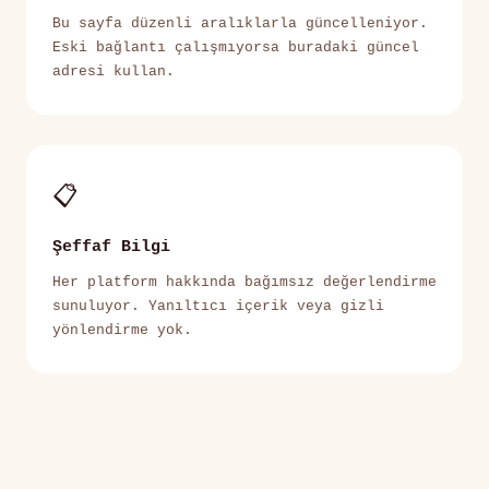
Bu sayfa düzenli aralıklarla güncelleniyor.
Eski bağlantı çalışmıyorsa buradaki güncel
adresi kullan.
📋
Şeffaf Bilgi
Her platform hakkında bağımsız değerlendirme
sunuluyor. Yanıltıcı içerik veya gizli
yönlendirme yok.