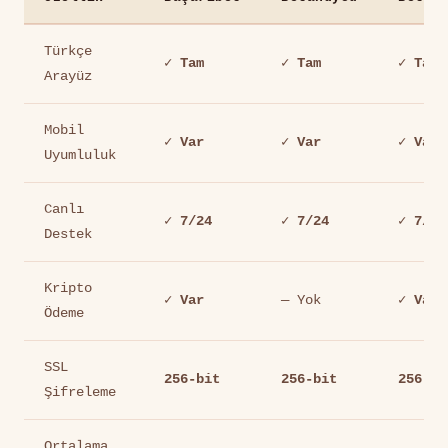
Türkçe
✓ Tam
✓ Tam
✓ Tam
Arayüz
Mobil
✓ Var
✓ Var
✓ Var
Uyumluluk
Canlı
✓ 7/24
✓ 7/24
✓ 7/24
Destek
Kripto
✓ Var
— Yok
✓ Var
Ödeme
SSL
256-bit
256-bit
256-bi
Şifreleme
Ortalama