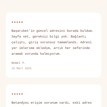
★★★★★
Başarıbet'in güncel adresini burada buldum.
Sayfa net, gereksiz bilgi yok. Bağlantı
çalıştı, giriş sorunsuz tamamlandı. Adresi
yer imlerime ekledim, artık her seferinde
aramak zorunda kalmıyorum.
Kemal T.
15 Mart 2025
★★★★★
Betandyou erişim sorunum vardı, eski adres