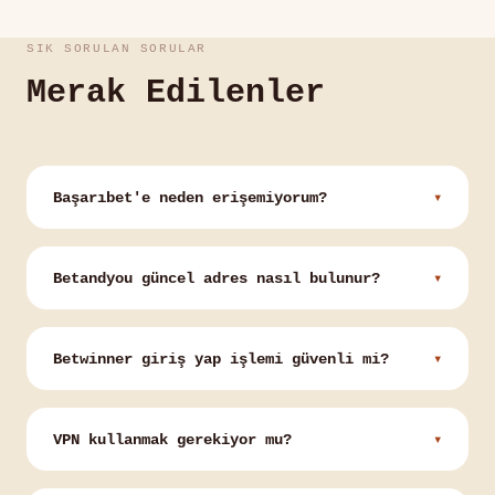
SIK SORULAN SORULAR
Merak Edilenler
Başarıbet'e neden erişemiyorum?
▾
Alan adı değişmiş olabilir. BTK kararlarıyla
zaman zaman eski adresler engelleniyor. Bu
Betandyou güncel adres nasıl bulunur?
▾
sayfanın #guncel-adres bölümünden aktif
bağlantıya ulaşabilirsin.
Bu sayfayı yer imlerine ekle. Adres
değiştiğinde sayfa güncelleniyor. Ayrıca
Betwinner giriş yap işlemi güvenli mi?
▾
platformun resmi sosyal medya hesaplarını
takip etmek de işe yarıyor.
256-bit SSL şifreleme kullanılıyor. Adres
çubuğunda "https://" ve kilit ikonu
VPN kullanmak gerekiyor mu?
▾
görünüyorsa bağlantı güvenli. Bu iki işareti
her zaman kontrol et.
Güncel adreste erişim çalışıyorsa VPN'e