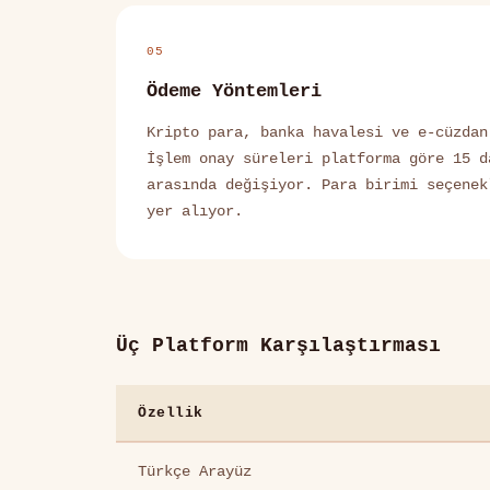
05
Ödeme Yöntemleri
Kripto para, banka havalesi ve e-cüzdan
İşlem onay süreleri platforma göre 15 d
arasında değişiyor. Para birimi seçenek
yer alıyor.
Üç Platform Karşılaştırması
Özellik
Türkçe Arayüz