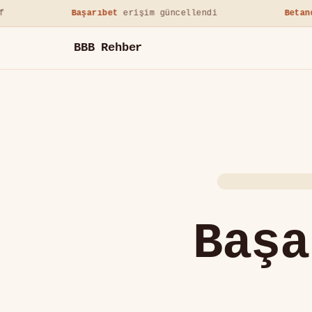
Başarıbet
erişim güncellendi
Betandy
BBB Rehber
Başa