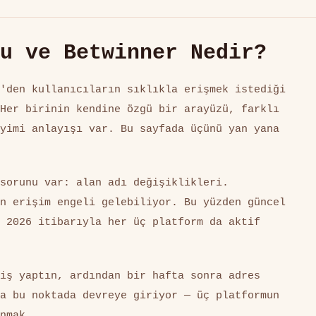
u ve Betwinner Nedir?
'den kullanıcıların sıklıkla erişmek istediği
Her birinin kendine özgü bir arayüzü, farklı
yimi anlayışı var. Bu sayfada üçünü yan yana
sorunu var: alan adı değişiklikleri.
n erişim engeli gelebiliyor. Bu yüzden güncel
 2026 itibarıyla her üç platform da aktif
iş yaptın, ardından bir hafta sonra adres
a bu noktada devreye giriyor — üç platformun
nmak.