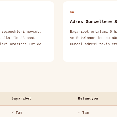
06
Adres Güncelleme S
 seçenekleri mevcut.
Başarıbet ortalama 6 h
akika ile 48 saat
ve Betwinner ise bu sü
leri arasında TRY de
Güncel adresi takip et
Başarıbet
Betandyou
✓ Tam
✓ Tam