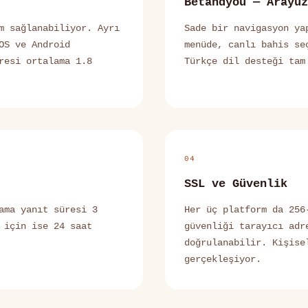
Betandyou — Arayüz
m sağlanabiliyor. Ayrı
Sade bir navigasyon ya
OS ve Android
menüde, canlı bahis se
resi ortalama 1.8
Türkçe dil desteği tam
04
SSL ve Güvenlik
ama yanıt süresi 3
Her üç platform da 256
 için ise 24 saat
güvenliği tarayıcı adr
doğrulanabilir. Kişise
gerçekleşiyor.