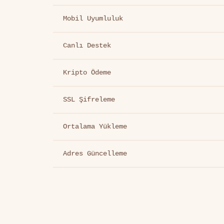
Mobil Uyumluluk
Canlı Destek
Kripto Ödeme
SSL Şifreleme
Ortalama Yükleme
Adres Güncelleme