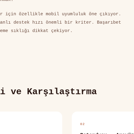
r için özellikle mobil uyumluluk öne çıkıyor.
anlı destek hızı önemli bir kriter. Başarıbet
eme sıklığı dikkat çekiyor.
i ve Karşılaştırma
02