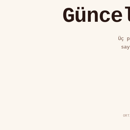
Günce
Üç p
say
ORT