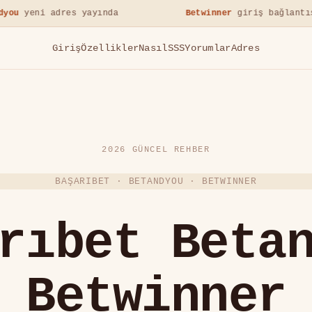
ou
yeni adres yayında
Betwinner
giriş bağlantısı
Giriş
Özellikler
Nasıl
SSS
Yorumlar
Adres
2026 GÜNCEL REHBER
BAŞARIBET · BETANDYOU · BETWINNER
rıbet Beta
Betwinner