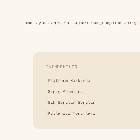
Ana Sayfa
Bahis Platformları
Karşılaştırma
Giriş 
İÇINDEKILER
Platform Hakkında
Giriş Adımları
Sık Sorulan Sorular
Kullanıcı Yorumları