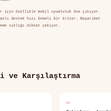
r için özellikle mobil uyumluluk öne çıkıyor.
anlı destek hızı önemli bir kriter. Başarıbet
eme sıklığı dikkat çekiyor.
i ve Karşılaştırma
02