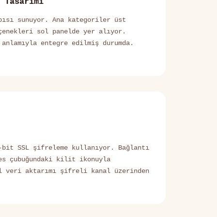
 Tasarımı
pısı sunuyor. Ana kategoriler üst
çenekleri sol panelde yer alıyor.
 anlamıyla entegre edilmiş durumda.
-bit SSL şifreleme kullanıyor. Bağlantı
es çubuğundaki kilit ikonuyla
l veri aktarımı şifreli kanal üzerinden