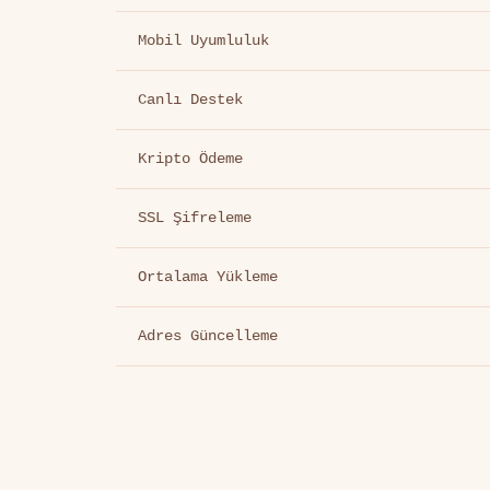
Mobil Uyumluluk
Canlı Destek
Kripto Ödeme
SSL Şifreleme
Ortalama Yükleme
Adres Güncelleme