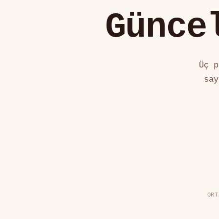
Günce
Üç p
say
ORT