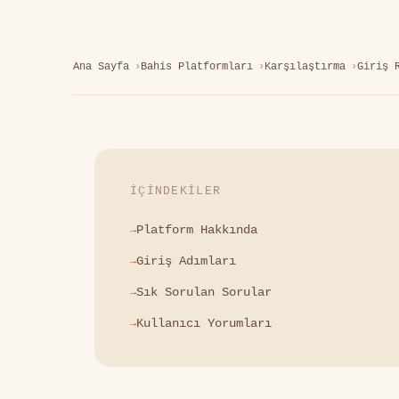
Ana Sayfa
Bahis Platformları
Karşılaştırma
Giriş 
İÇINDEKILER
Platform Hakkında
Giriş Adımları
Sık Sorulan Sorular
Kullanıcı Yorumları