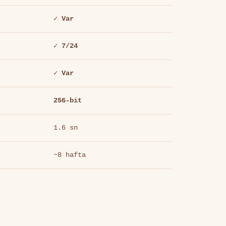
✓ Var
✓ 7/24
✓ Var
256-bit
1.6 sn
~8 hafta