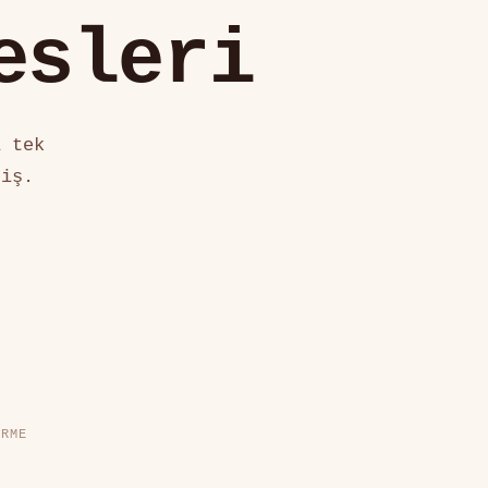
esleri
ı tek
riş.
IRME