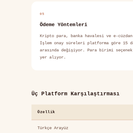
05
Ödeme Yöntemleri
Kripto para, banka havalesi ve e-cüzdan
İşlem onay süreleri platforma göre 15 d
arasında değişiyor. Para birimi seçenek
yer alıyor.
Üç Platform Karşılaştırması
Özellik
Türkçe Arayüz