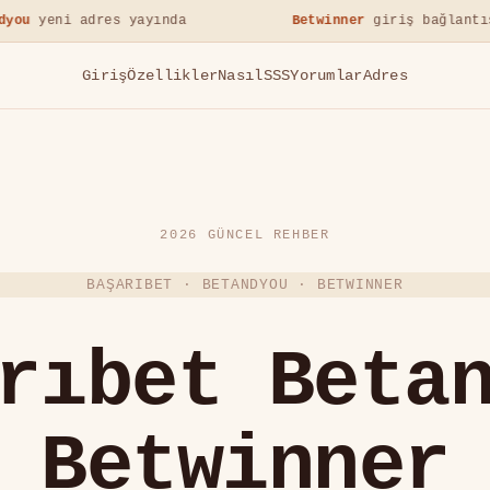
ou
yeni adres yayında
Betwinner
giriş bağlantısı
Giriş
Özellikler
Nasıl
SSS
Yorumlar
Adres
2026 GÜNCEL REHBER
BAŞARIBET · BETANDYOU · BETWINNER
rıbet Beta
Betwinner