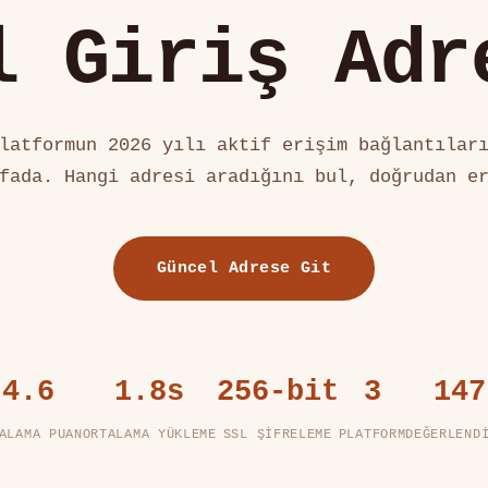
l Giriş Adr
latformun 2026 yılı aktif erişim bağlantılar
fada. Hangi adresi aradığını bul, doğrudan e
Güncel Adrese Git
4.6
1.8s
256-bit
3
147
ALAMA PUAN
ORTALAMA YÜKLEME
SSL ŞIFRELEME
PLATFORM
DEĞERLEND