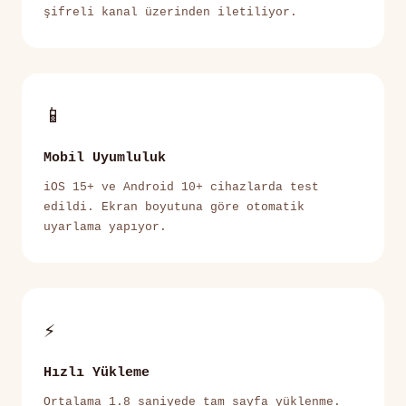
şifreli kanal üzerinden iletiliyor.
📱
Mobil Uyumluluk
iOS 15+ ve Android 10+ cihazlarda test
edildi. Ekran boyutuna göre otomatik
uyarlama yapıyor.
⚡
Hızlı Yükleme
Ortalama 1.8 saniyede tam sayfa yüklenme.