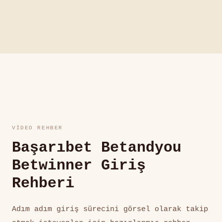
mevcut. Betwinner'da ortalama yanıt süresi 3
dakikanın altında. Betandyou ve Başarıbet'te
bu süre 5 dakikaya kadar çıkabiliyor.
VIDEO REHBER
Başarıbet Betandyou
Betwinner Giriş
Rehberi
Adım adım giriş sürecini görsel olarak takip