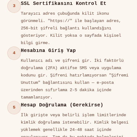
SSL Sertifikasını Kontrol Et
3
Tarayıcı adres çubuğunda kilit ikonu
görünmeli. "https://" ile başlayan adres,
256-bit şifreli bağlantı kullandığını
gösteriyor. Kilit yoksa o sayfada kişisel
bilgi girme.
Hesabına Giriş Yap
4
Kullanıcı adı ve şifreni gir. İki faktörlü
doğrulama (2FA) aktifse SMS veya uygulama
kodunu gir. Şifreni hatırlamıyorsan "Şifremi
Unuttum" bağlantısını kullan — e-posta
üzerinden sıfırlama 2-5 dakika içinde
tamamlanıyor.
Hesap Doğrulama (Gerekirse)
5
İlk girişte veya belirli işlem limitlerinde
kimlik doğrulama istenebilir. Kimlik belgesi
yüklemek genellikle 24-48 saat içinde