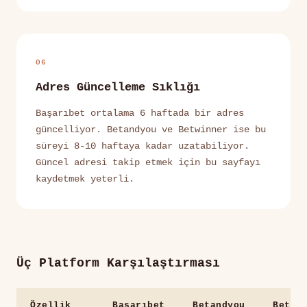
06
Adres Güncelleme Sıklığı
Başarıbet ortalama 6 haftada bir adres
güncelliyor. Betandyou ve Betwinner ise bu
süreyi 8-10 haftaya kadar uzatabiliyor.
Güncel adresi takip etmek için bu sayfayı
kaydetmek yeterli.
Üç Platform Karşılaştırması
Özellik
Başarıbet
Betandyou
Betwi