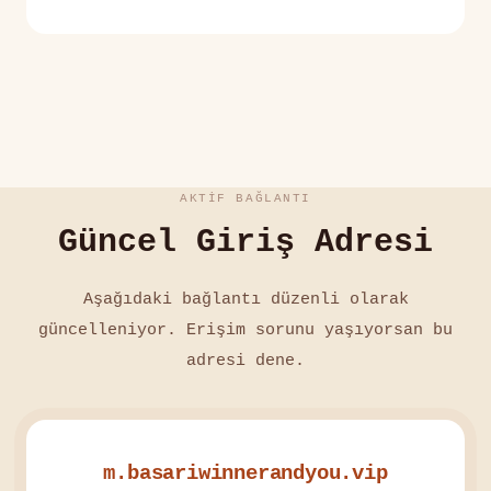
AKTIF BAĞLANTI
Güncel Giriş Adresi
Aşağıdaki bağlantı düzenli olarak
güncelleniyor. Erişim sorunu yaşıyorsan bu
adresi dene.
m.basariwinnerandyou.vip