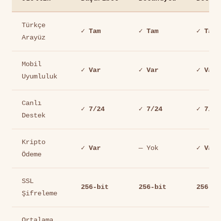
Türkçe
✓ Tam
✓ Tam
✓ Tam
Arayüz
Mobil
✓ Var
✓ Var
✓ Var
Uyumluluk
Canlı
✓ 7/24
✓ 7/24
✓ 7/24
Destek
Kripto
✓ Var
— Yok
✓ Var
Ödeme
SSL
256-bit
256-bit
256-bi
Şifreleme
Ortalama