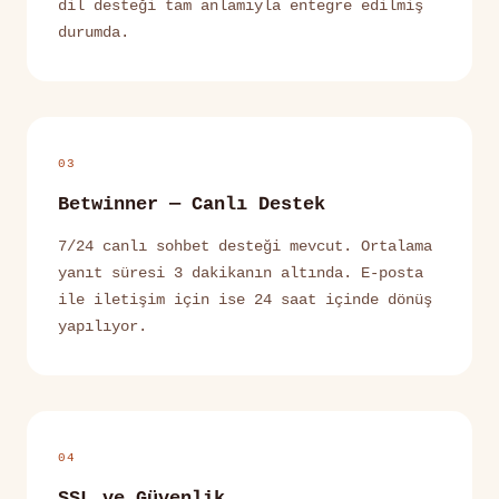
dil desteği tam anlamıyla entegre edilmiş
durumda.
03
Betwinner — Canlı Destek
7/24 canlı sohbet desteği mevcut. Ortalama
yanıt süresi 3 dakikanın altında. E-posta
ile iletişim için ise 24 saat içinde dönüş
yapılıyor.
04
SSL ve Güvenlik