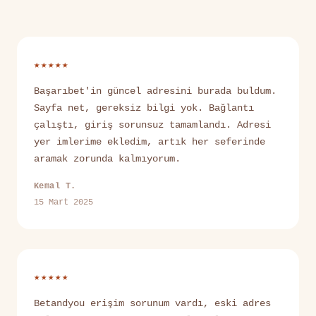
★★★★★
Başarıbet'in güncel adresini burada buldum.
Sayfa net, gereksiz bilgi yok. Bağlantı
çalıştı, giriş sorunsuz tamamlandı. Adresi
yer imlerime ekledim, artık her seferinde
aramak zorunda kalmıyorum.
Kemal T.
15 Mart 2025
★★★★★
Betandyou erişim sorunum vardı, eski adres