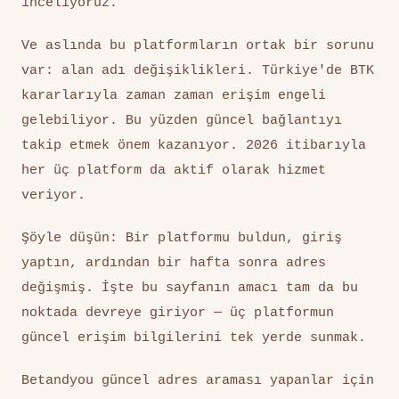
inceliyoruz.
Ve aslında bu platformların ortak bir sorunu
var: alan adı değişiklikleri. Türkiye'de BTK
kararlarıyla zaman zaman erişim engeli
gelebiliyor. Bu yüzden güncel bağlantıyı
takip etmek önem kazanıyor. 2026 itibarıyla
her üç platform da aktif olarak hizmet
veriyor.
Şöyle düşün: Bir platformu buldun, giriş
yaptın, ardından bir hafta sonra adres
değişmiş. İşte bu sayfanın amacı tam da bu
noktada devreye giriyor — üç platformun
güncel erişim bilgilerini tek yerde sunmak.
Betandyou güncel adres araması yapanlar için