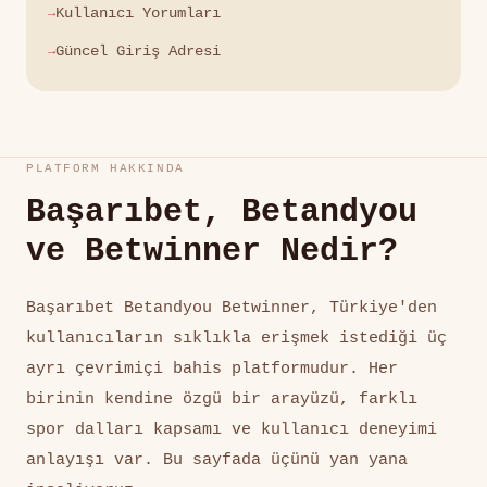
Kullanıcı Yorumları
Güncel Giriş Adresi
PLATFORM HAKKINDA
Başarıbet, Betandyou
ve Betwinner Nedir?
Başarıbet Betandyou Betwinner, Türkiye'den
kullanıcıların sıklıkla erişmek istediği üç
ayrı çevrimiçi bahis platformudur. Her
birinin kendine özgü bir arayüzü, farklı
spor dalları kapsamı ve kullanıcı deneyimi
anlayışı var. Bu sayfada üçünü yan yana