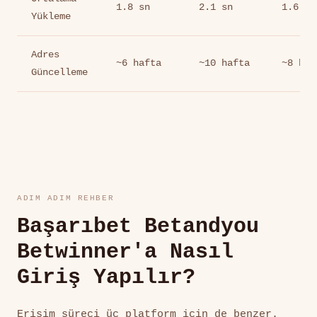
1.8 sn
2.1 sn
1.6 sn
Yükleme
Adres
~6 hafta
~10 hafta
~8 haf
Güncelleme
ADIM ADIM REHBER
Başarıbet Betandyou
Betwinner'a Nasıl
Giriş Yapılır?
Erişim süreci üç platform için de benzer.