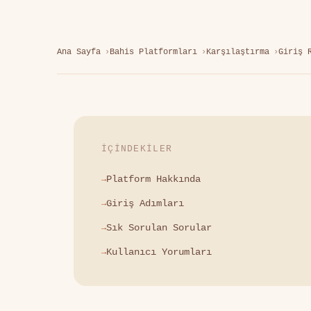
Ana Sayfa
Bahis Platformları
Karşılaştırma
Giriş 
İÇINDEKILER
Platform Hakkında
Giriş Adımları
Sık Sorulan Sorular
Kullanıcı Yorumları