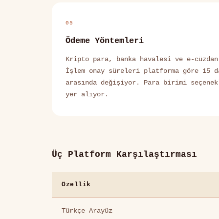
05
Ödeme Yöntemleri
Kripto para, banka havalesi ve e-cüzdan
İşlem onay süreleri platforma göre 15 d
arasında değişiyor. Para birimi seçenek
yer alıyor.
Üç Platform Karşılaştırması
Özellik
Türkçe Arayüz