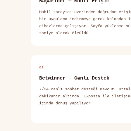
Başarıbet — Mobil Erişim
Mobil tarayıcı üzerinden doğrudan erişi
bir uygulama indirmeye gerek kalmadan i
cihazlarda çalışıyor. Sayfa yüklenme sü
saniye olarak ölçüldü.
03
Betwinner — Canlı Destek
7/24 canlı sohbet desteği mevcut. Ortal
dakikanın altında. E-posta ile iletişim
içinde dönüş yapılıyor.