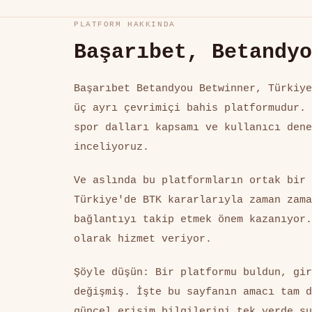
PLATFORM HAKKINDA
Başarıbet, Betandyo
Başarıbet Betandyou Betwinner, Türkiye
üç ayrı çevrimiçi bahis platformudur. 
spor dalları kapsamı ve kullanıcı dene
inceliyoruz.
Ve aslında bu platformların ortak bir 
Türkiye'de BTK kararlarıyla zaman zama
bağlantıyı takip etmek önem kazanıyor.
olarak hizmet veriyor.
Şöyle düşün: Bir platformu buldun, gir
değişmiş. İşte bu sayfanın amacı tam d
güncel erişim bilgilerini tek yerde su