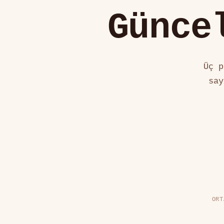
Günce
Üç p
say
ORT