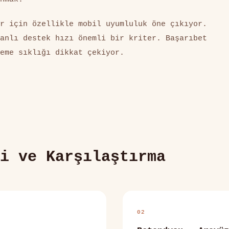
r için özellikle mobil uyumluluk öne çıkıyor.
anlı destek hızı önemli bir kriter. Başarıbet
eme sıklığı dikkat çekiyor.
i ve Karşılaştırma
02