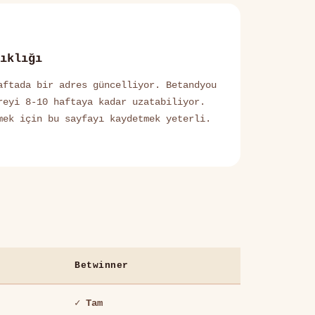
ıklığı
aftada bir adres güncelliyor. Betandyou
reyi 8-10 haftaya kadar uzatabiliyor.
mek için bu sayfayı kaydetmek yeterli.
Betwinner
✓ Tam