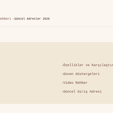
Rehberi
Güncel Adresler 2026
Özellikler ve Karşılaştı
Güven Göstergeleri
Video Rehber
Güncel Giriş Adresi