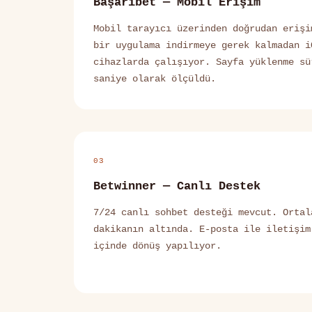
Başarıbet — Mobil Erişim
Mobil tarayıcı üzerinden doğrudan erişi
bir uygulama indirmeye gerek kalmadan i
cihazlarda çalışıyor. Sayfa yüklenme sü
saniye olarak ölçüldü.
03
Betwinner — Canlı Destek
7/24 canlı sohbet desteği mevcut. Ortal
dakikanın altında. E-posta ile iletişim
içinde dönüş yapılıyor.