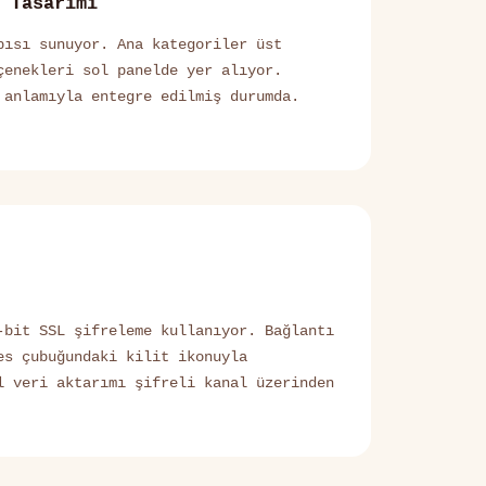
 Tasarımı
pısı sunuyor. Ana kategoriler üst
çenekleri sol panelde yer alıyor.
 anlamıyla entegre edilmiş durumda.
-bit SSL şifreleme kullanıyor. Bağlantı
es çubuğundaki kilit ikonuyla
l veri aktarımı şifreli kanal üzerinden