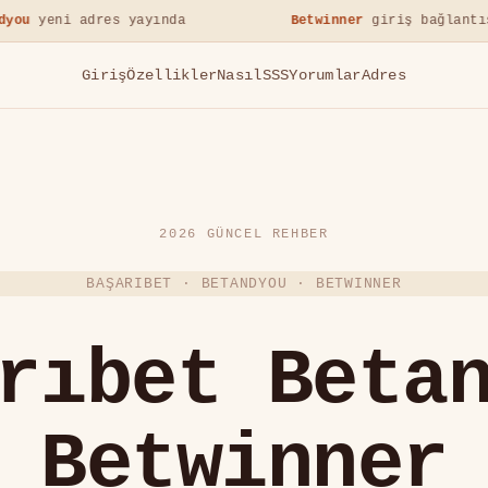
ou
yeni adres yayında
Betwinner
giriş bağlantısı
Giriş
Özellikler
Nasıl
SSS
Yorumlar
Adres
2026 GÜNCEL REHBER
BAŞARIBET · BETANDYOU · BETWINNER
rıbet Beta
Betwinner