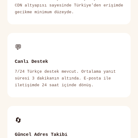
CDN altyapısı sayesinde Türkiye'den erişimde
gecikme minimum düzeyde.
💬
Canlı Destek
7/24 Türkçe destek mevcut. Ortalama yanıt
süresi 3 dakikanın altında. E-posta ile
iletişimde 24 saat içinde dönüş.
🔄
Güncel Adres Takibi