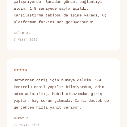
çalışmıyordu. Buradan güncel bağlantıyı
aldım, 1.8 saniyede sayfa açıldı.
Karşılaştırma tablosu da işime yaradı, üç
platformun farkını net görüyorsunuz.
Selin A.
8 Nisan 2025
★★★★★
Betwinner giriş için buraya geldim. SSL
kontrolü nasıl yapılır bilmiyordum, adım
adım anlatılmış. Mobil cihazımdan giriş
yaptım, hiç sorun çıkmadı. Canlı destek de
gerçekten hızlı yanıt veriyor.
Murat D.
22 Mayıs 2025