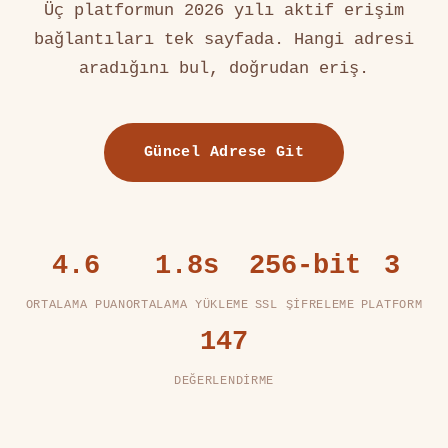
Üç platformun 2026 yılı aktif erişim
bağlantıları tek sayfada. Hangi adresi
aradığını bul, doğrudan eriş.
Güncel Adrese Git
4.6
1.8s
256-bit
3
ORTALAMA PUAN
ORTALAMA YÜKLEME
SSL ŞIFRELEME
PLATFORM
147
DEĞERLENDIRME