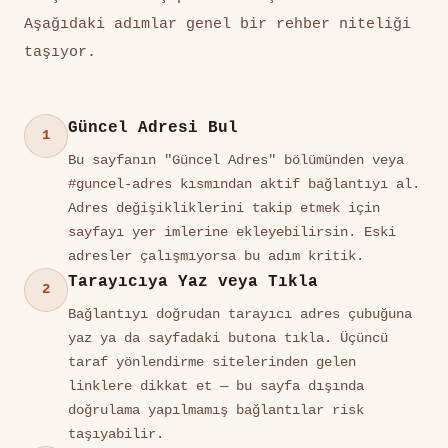
Aşağıdaki adımlar genel bir rehber niteliği
taşıyor.
Güncel Adresi Bul
1
Bu sayfanın "Güncel Adres" bölümünden veya
#guncel-adres kısmından aktif bağlantıyı al.
Adres değişikliklerini takip etmek için
sayfayı yer imlerine ekleyebilirsin. Eski
adresler çalışmıyorsa bu adım kritik.
Tarayıcıya Yaz veya Tıkla
2
Bağlantıyı doğrudan tarayıcı adres çubuğuna
yaz ya da sayfadaki butona tıkla. Üçüncü
taraf yönlendirme sitelerinden gelen
linklere dikkat et — bu sayfa dışında
doğrulama yapılmamış bağlantılar risk
taşıyabilir.