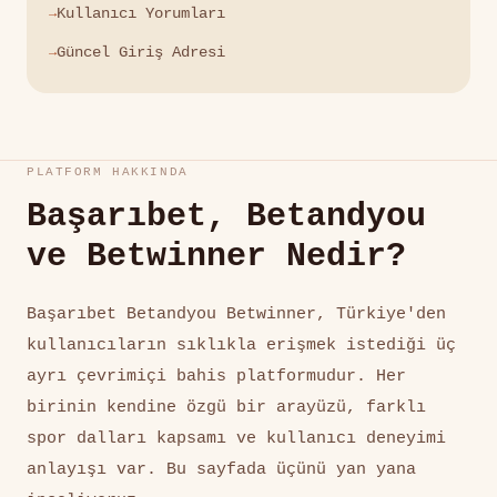
Kullanıcı Yorumları
Güncel Giriş Adresi
PLATFORM HAKKINDA
Başarıbet, Betandyou
ve Betwinner Nedir?
Başarıbet Betandyou Betwinner, Türkiye'den
kullanıcıların sıklıkla erişmek istediği üç
ayrı çevrimiçi bahis platformudur. Her
birinin kendine özgü bir arayüzü, farklı
spor dalları kapsamı ve kullanıcı deneyimi
anlayışı var. Bu sayfada üçünü yan yana