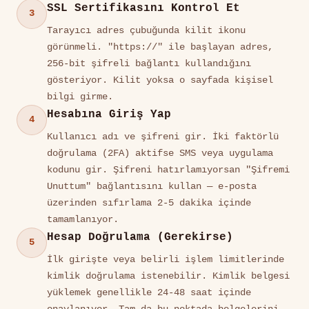
SSL Sertifikasını Kontrol Et
3
Tarayıcı adres çubuğunda kilit ikonu
görünmeli. "https://" ile başlayan adres,
256-bit şifreli bağlantı kullandığını
gösteriyor. Kilit yoksa o sayfada kişisel
bilgi girme.
Hesabına Giriş Yap
4
Kullanıcı adı ve şifreni gir. İki faktörlü
doğrulama (2FA) aktifse SMS veya uygulama
kodunu gir. Şifreni hatırlamıyorsan "Şifremi
Unuttum" bağlantısını kullan — e-posta
üzerinden sıfırlama 2-5 dakika içinde
tamamlanıyor.
Hesap Doğrulama (Gerekirse)
5
İlk girişte veya belirli işlem limitlerinde
kimlik doğrulama istenebilir. Kimlik belgesi
yüklemek genellikle 24-48 saat içinde