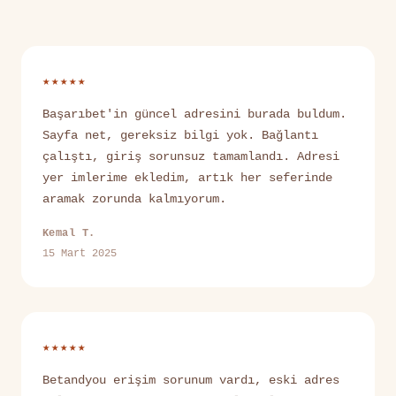
★★★★★
Başarıbet'in güncel adresini burada buldum.
Sayfa net, gereksiz bilgi yok. Bağlantı
çalıştı, giriş sorunsuz tamamlandı. Adresi
yer imlerime ekledim, artık her seferinde
aramak zorunda kalmıyorum.
Kemal T.
15 Mart 2025
★★★★★
Betandyou erişim sorunum vardı, eski adres