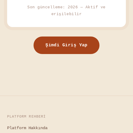
Son güncelleme: 2026 — Aktif ve
erişilebilir
Şimdi Giriş Yap
PLATFORM REHBERI
Platform Hakkında