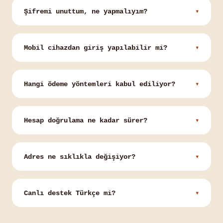
gerek yok. Erişim sorunu yaşıyorsan önce
Şifremi unuttum, ne yapmalıyım?
▾
güncel adresi dene. VPN kullanımı platformun
kullanım koşullarına göre değişebiliyor.
Giriş sayfasındaki "Şifremi Unuttum"
bağlantısını kullan. Kayıtlı e-posta
Mobil cihazdan giriş yapılabilir mi?
▾
adresine sıfırlama linki geliyor. İşlem
genellikle 2-5 dakika içinde tamamlanıyor.
Evet. Her üç platform da mobil tarayıcı
üzerinden çalışıyor. iOS ve Android
Hangi ödeme yöntemleri kabul ediliyor?
▾
cihazlarda ayrı uygulama indirmeye gerek
kalmadan erişim sağlanabiliyor.
Banka havalesi, kripto para (Bitcoin, USDT)
ve bazı e-cüzdan seçenekleri mevcut.
Hesap doğrulama ne kadar sürer?
▾
Platforma göre farklılık gösteriyor. Detaylı
liste için her platformun ödeme sayfasına
Kimlik belgesi yüklendikten sonra genellikle
bakabilirsin.
24-48 saat içinde onay geliyor. Yoğun
Adres ne sıklıkla değişiyor?
▾
dönemlerde bu süre 72 saate uzayabiliyor.
Belgelerin net ve okunabilir olması süreci
Başarıbet ortalama 6 haftada bir, Betandyou
kısaltıyor.
ve Betwinner ise 8-10 haftada bir adres
Canlı destek Türkçe mi?
▾
güncelliyor. Kesin bir takvim yok; bu yüzden
bu sayfayı yer imlerine eklemek pratik bir
Her üç platformda da Türkçe canlı destek
çözüm.