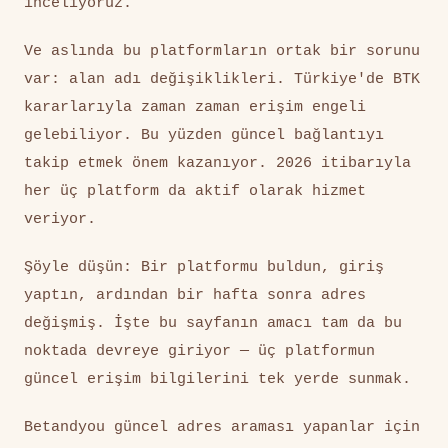
inceliyoruz.
Ve aslında bu platformların ortak bir sorunu
var: alan adı değişiklikleri. Türkiye'de BTK
kararlarıyla zaman zaman erişim engeli
gelebiliyor. Bu yüzden güncel bağlantıyı
takip etmek önem kazanıyor. 2026 itibarıyla
her üç platform da aktif olarak hizmet
veriyor.
Şöyle düşün: Bir platformu buldun, giriş
yaptın, ardından bir hafta sonra adres
değişmiş. İşte bu sayfanın amacı tam da bu
noktada devreye giriyor — üç platformun
güncel erişim bilgilerini tek yerde sunmak.
Betandyou güncel adres araması yapanlar için