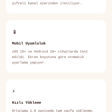
şifreli kanal üzerinden iletiliyor.
📱
Mobil Uyumluluk
iOS 15+ ve Android 10+ cihazlarda test
edildi. Ekran boyutuna göre otomatik
uyarlama yapıyor.
⚡
Hızlı Yükleme
Ortalama 1.8 saniyede tam sayfa yüklenme.