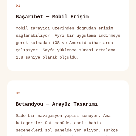
01
Başarıbet — Mobil Erişim
Mobil tarayıcı üzerinden doğrudan erişim
sağlanabiliyor. Ayrı bir uygulama indirmeye
gerek kalmadan iOS ve Android cihazlarda
çalışıyor. Sayfa yüklenme süresi ortalama
1.8 saniye olarak ölçüldü.
02
Betandyou — Arayüz Tasarımı
Sade bir navigasyon yapısı sunuyor. Ana
kategoriler üst menüde, canlı bahis
seçenekleri sol panelde yer alıyor. Türkçe